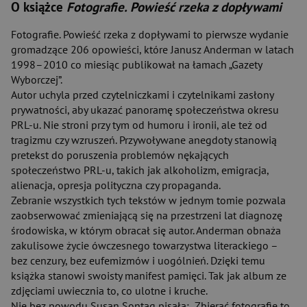
O książce
Fotografie. Powieść rzeka z dopływami
Fotografie. Powieść rzeka z dopływami to pierwsze wydanie
gromadzące 206 opowieści, które Janusz Anderman w latach
1998–2010 co miesiąc publikował na łamach „Gazety
Wyborczej”.
Autor uchyla przed czytelniczkami i czytelnikami zasłony
prywatności, aby ukazać panoramę społeczeństwa okresu
PRL-u. Nie stroni przy tym od humoru i ironii, ale też od
tragizmu czy wzruszeń. Przywoływane anegdoty stanowią
pretekst do poruszenia problemów nękających
społeczeństwo PRL-u, takich jak alkoholizm, emigracja,
alienacja, opresja polityczna czy propaganda.
Zebranie wszystkich tych tekstów w jednym tomie pozwala
zaobserwować zmieniającą się na przestrzeni lat diagnozę
środowiska, w którym obracał się autor. Anderman obnaża
zakulisowe życie ówczesnego towarzystwa literackiego –
bez cenzury, bez eufemizmów i uogólnień. Dzięki temu
książka stanowi swoisty manifest pamięci. Tak jak album ze
zdjęciami uwiecznia to, co ulotne i kruche.
Nie bez powodu Susan Sontag pisała: „Zbierać fotografie to