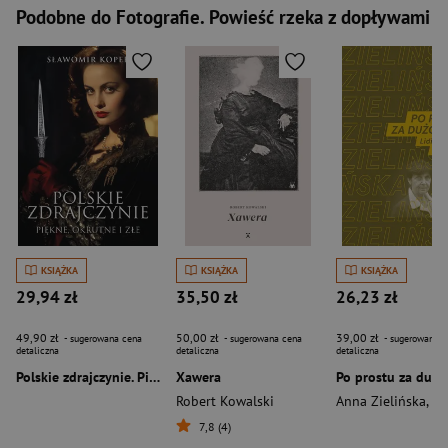
Podobne do Fotografie. Powieść rzeka z dopływami
KSIĄŻKA
KSIĄŻKA
KSIĄŻKA
29,94 zł
35,50 zł
26,23 zł
49,90 zł
50,00 zł
39,00 zł
- sugerowana cena
- sugerowana cena
- sugerowana c
detaliczna
detaliczna
detaliczna
Polskie zdrajczynie. Piękne, okrutne i złe
Xawera
Robert Kowalski
Anna Zielińska
,
Domin
7,8 (4)