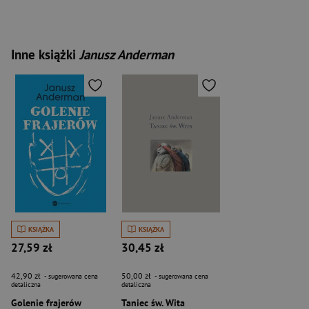
Inne książki
Janusz Anderman
KSIĄŻKA
KSIĄŻKA
27,59 zł
30,45 zł
42,90 zł
50,00 zł
- sugerowana cena
- sugerowana cena
detaliczna
detaliczna
Golenie frajerów
Taniec św. Wita