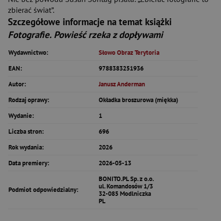
zbierać świat”.
Szczegółowe informacje na temat książki
Fotografie. Powieść rzeka z dopływami
Wydawnictwo:
Słowo Obraz Terytoria
EAN:
9788383251936
Autor:
Janusz Anderman
Rodzaj oprawy:
Okładka broszurowa (miękka)
Wydanie:
1
Liczba stron:
696
Rok wydania:
2026
Data premiery:
2026-05-13
BONITO.PL Sp. z o.o.
ul. Komandosów 1/3
Podmiot odpowiedzialny:
32-085 Modlniczka
PL