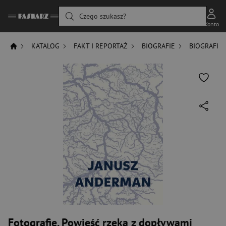
Czego szukasz?
Konto
KATALOG
FAKT I REPORTAŻ
BIOGRAFIE
BIOGRAFIE
Fotografie. Powieść rzeka z dopływami