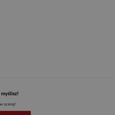
 myślisz!
aw ocenę!