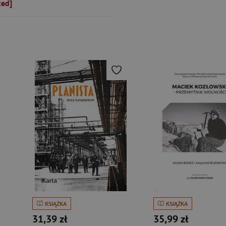
ted]
KSIĄŻKA
KSIĄŻKA
31,39 zł
35,99 zł