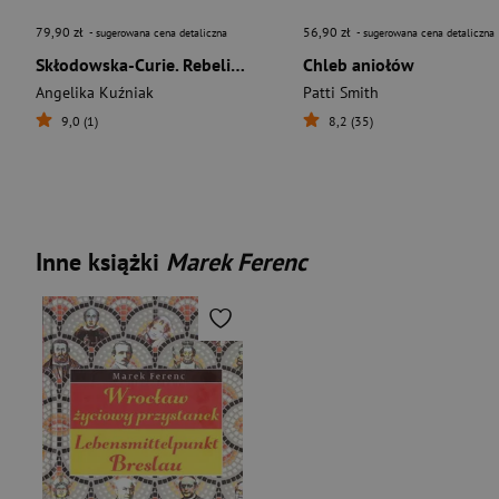
79,90 zł
56,90 zł
- sugerowana cena detaliczna
- sugerowana cena detaliczna
Skłodowska-Curie. Rebeliantka
Chleb aniołów
Angelika Kuźniak
Patti Smith
9,0 (1)
8,2 (35)
Inne książki
Marek Ferenc