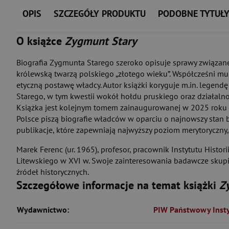
OPIS
SZCZEGÓŁY PRODUKTU
PODOBNE TYTUŁ
O książce
Zygmunt Stary
Biografia Zygmunta Starego szeroko opisuje sprawy związane
królewską twarzą polskiego „złotego wieku”. Współcześni mu
etyczną postawę władcy. Autor książki koryguje m.in. legend
Starego, w tym kwestii wokół hołdu pruskiego oraz działalnoś
Książka jest kolejnym tomem zainaugurowanej w 2025 roku pr
Polsce piszą biografie władców w oparciu o najnowszy stan 
publikacje, które zapewniają najwyższy poziom merytoryczny, 
Marek Ferenc (ur. 1965), profesor, pracownik Instytutu Histo
Litewskiego w XVI w. Swoje zainteresowania badawcze skupi
źródeł historycznych.
Szczegółowe informacje na temat książki
Z
Wydawnictwo:
PIW Państwowy Inst