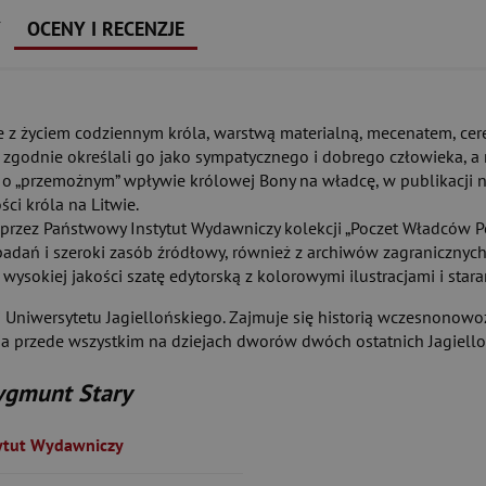
Y
OCENY I RECENZJE
 z życiem codziennym króla, warstwą materialną, mecenatem, cere
 zgodnie określali go jako sympatycznego i dobrego człowieka, a
ę o „przemożnym” wpływie królowej Bony na władcę, w publikacji n
ci króla na Litwie.
zez Państwowy Instytut Wydawniczy kolekcji „Poczet Władców Polsk
badań i szeroki zasób źródłowy, również z archiwów zagranicznych
wysokiej jakości szatę edytorską z kolorowymi ilustracjami i sta
rii Uniwersytetu Jagiellońskiego. Zajmuje się historią wczesnonowo
a przede wszystkim na dziejach dworów dwóch ostatnich Jagiell
ygmunt Stary
ytut Wydawniczy