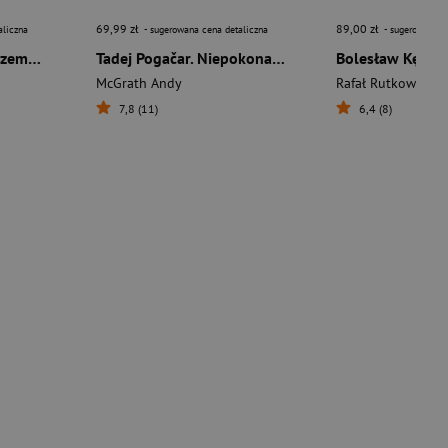
69,99 zł
89,00 zł
aliczna
- sugerowana cena detaliczna
- sugerowana c
Maciek Kozłowski. Przemytnik wolności
Tadej Pogačar. Niepokonany
Bolesław Kędzi
McGrath Andy
Rafał Rutkowski
7,8 (11)
6,4 (8)