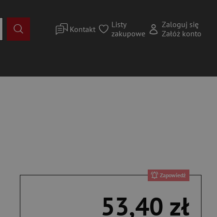
Listy
Zaloguj się
Kontakt
zakupowe
Załóż konto
Zapowiedź
53,40 zł