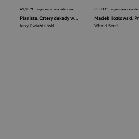
49,90 zł
60,00 zł
- sugerowana cena detaliczna
- sugerowana cena det
Planista. Cztery dekady wewnątrz gospodarki sterowanej wyd. 2026
Jerzy Gwiaździński
Witold Bereś