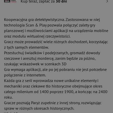
Kup teraz, zapłać za
30 dni
Kooperacyjna gra detektywistyczna. Zastosowana w niej
technologia Scan & Play pozwala połączyć zalety gry
planszowej i możliwościami aplikacji na urządzenia mobilne
oraz modułu wirtualnej rzeczywistości.
Gracz może prowadzić wiele różnych dochodzeń, korzystając
z tych samych elementów.
Przesłuchuj świadków i podejrzanych, gromadź dowody
rzeczowe i aresztuj mordercę, zanim będzie za późno,
szukając wskazówek w scenkach 3D
Gra wymaga aplikacji, ale po jej pobraniu nie jest potrzebne
połączenie z internetem.
Każda gra z serii wprowadza nowe unikalne elementy i
mechaniki oraz ciekawe tło historyczne obejmujące okres
całego milenium od 1400 poprzez 1900, a kończąc na 2400
roku.
Gracze poznają Paryż zupełnie z innej strony, rozwiązując
spraw w różnych okresach historycznych.