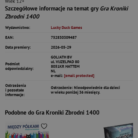
Wiek 12+
Szczegółowe informacje na temat gry
Gra Kroniki
Zbrodni 1400
Wydawnictwo:
Lucky Duck Games
EAN:
752830309487
Data premiery:
2026-05-29
GOLIATH BV
ul. VIJZELPAD 80
Podmiot
8051KR HATTEM
odpowiedzialny:
NL
e-mail:
[email protected]
Ostrzeżenia
Ostrzeżenie: Nieodpowiednie dla dzieci
i pozostałe
w wieku poniżej 36 miesięcy.
informacje:
Podobne do Gra Kroniki Zbrodni 1400