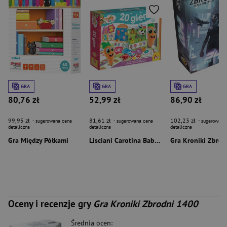
GRA
GRA
GRA
80,76 zł
52,99 zł
86,90 zł
99,95 zł
81,61 zł
102,23 zł
- sugerowana cena
- sugerowana cena
- sugerowana
detaliczna
detaliczna
detaliczna
Gra Między Półkami
Lisciani Carotina Baby 20 gier 304-PL110001
Oceny i recenzje gry
Gra Kroniki Zbrodni 1400
Średnia ocen: