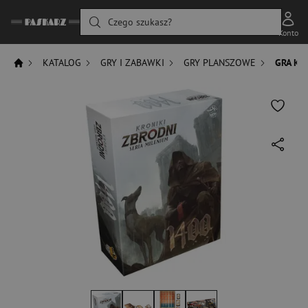
Czego szukasz?
Konto
KATALOG
GRY I ZABAWKI
GRY PLANSZOWE
GRA KR