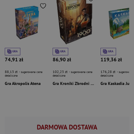
GRA
GRA
GRA
74,91 zł
86,90 zł
119,36 zł
88,13 zł
102,23 zł
176,28 zł
- sugerowana cena
- sugerowana cena
- sugerowana
detaliczna
detaliczna
detaliczna
Gra Akropolis Atena
Gra Kroniki Zbrodni 1900
Gra Kaskadia Juni
DARMOWA DOSTAWA