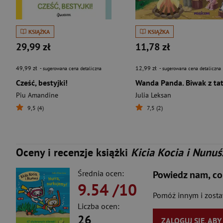
KSIĄŻKA
KSIĄŻKA
29,99 zł
11,78 zł
49,99 zł
12,99 zł
- sugerowana cena detaliczna
- sugerowana cena detaliczna
Cześć, bestyjki!
Wanda Panda. Biwak z ta
Piu Amandine
Julia Leksan
9,5 (4)
7,5 (2)
Oceny i recenzje książki
Kicia Kocia i Nunuś
Średnia ocen:
Powiedz nam, co
9.54
/10
Pomóż innym i zost
Liczba ocen:
26
ZALOGUJ SIĘ, AB