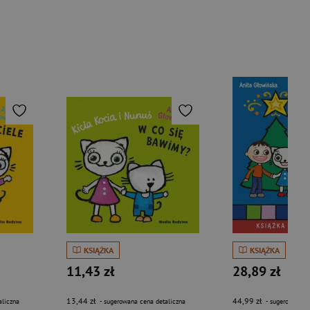
KSIĄŻKA
KSIĄŻKA
11,43 zł
28,89 zł
13,44 zł
44,99 zł
aliczna
- sugerowana cena detaliczna
- sugerowana c