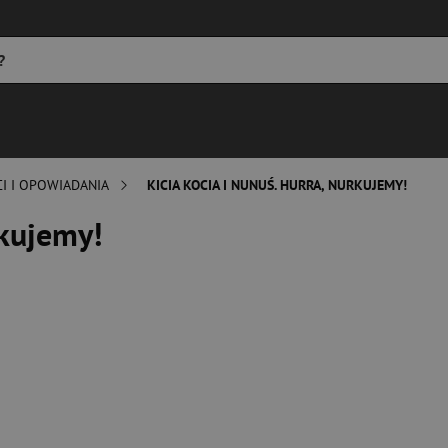
I I OPOWIADANIA
KICIA KOCIA I NUNUŚ. HURRA, NURKUJEMY!
rkujemy!