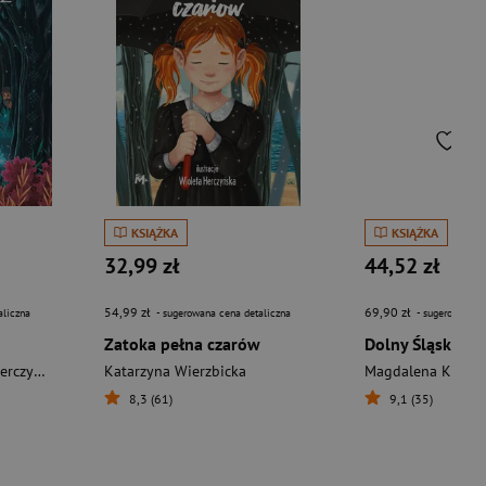
KSIĄŻKA
KSIĄŻKA
32,99 zł
44,52 zł
54,99 zł
69,90 zł
aliczna
- sugerowana cena detaliczna
- sugerowana c
Zatoka pełna czarów
czyńska
Katarzyna Wierzbicka
Magdalena Kucht
8,3 (61)
9,1 (35)