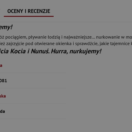
Y
OCENY I RECENZJE
jemy!
dróż pociągiem, pływanie łodzią i najważniejsze… nurkowanie w m
 zajrzyjcie pod otwierane okienka i sprawdźcie, jakie tajemnice k
cia Kocia i Nunuś. Hurra, nurkujemy!
na
081
ska
rda