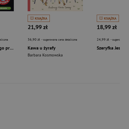
KSIĄŻKA
KSIĄŻKA
21,99 zł
18,99 zł
36,90 zł
24,99 zł
aliczna
- sugerowana cena detaliczna
- sugerowana c
ŁAMIGŁÓWKI bystrego przedszkolaka z wesołą myszką. Ciekawe zadania do głowy łamania. Od 5 lat
Kawa u żyrafy
Barbara Kosmowska