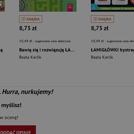
KSIĄŻKA
KSIĄŻKA
8,73 zł
8,73 zł
10,49 zł
10,49 zł
- sugerowana cena detaliczna
- sugerowana cena det
tą
Bawię się i rozwiązuję ŁAMIGŁÓWKI z lamą. Od 5 lat
Beata Karlik
Beata Karlik
. Hurra, nurkujemy!
 myślisz!
aw ocenę!
Y DODAĆ OPINIĘ