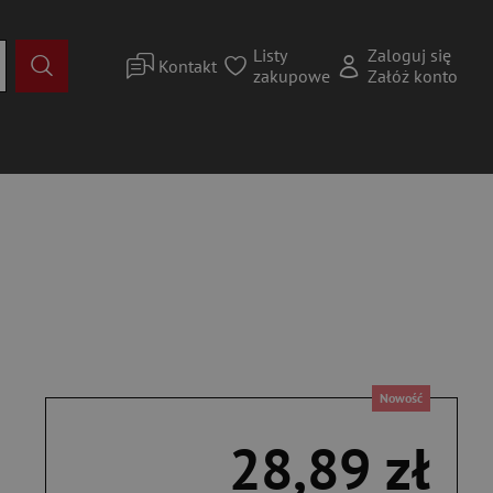
Listy
Zaloguj się
Kontakt
zakupowe
Załóż konto
Nowość
28,89 zł