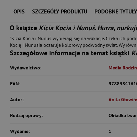
OPIS
SZCZEGÓŁY PRODUKTU
PODOBNE TYTUŁ
O książce
Kicia Kocia i Nunuś. Hurra, nurku
"Kicia Kocia i Nunuś wybierają się na wakacje. Czeka ich po
Kocię i Nunusia oczaruje kolorowy podwodny świat. Wy również
Szczegółowe informacje na temat książki
Ki
Wydawnictwo:
Media Rodzi
EAN:
9788384161
Autor:
Anita Głowiń
Rodzaj oprawy:
Okładka twa
Wydanie:
1