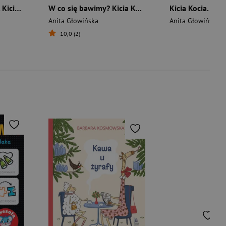
Rodzina i przyjaciele. Kicia Kocia i Nunuś
W co się bawimy? Kicia Kocia i Nunuś
Anita Głowińska
Anita Głowińska
10,0 (2)