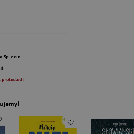
 Sp. z o.o
ań
l protected]
kujemy!