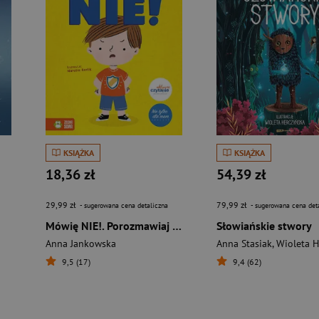
KSIĄŻKA
KSIĄŻKA
18,36 zł
54,39 zł
29,99 zł
79,99 zł
- sugerowana cena detaliczna
- sugerowana cena det
Mówię NIE!. Porozmawiaj ze mną
Słowiańskie stwory
Anna Jankowska
Anna Stasiak
,
Wioleta Her
9,5 (17)
9,4 (62)