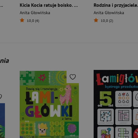
ocia. Kto zepsuł samochód?
Kicia Kocia ratuje boisko. Kicia Kocia
Anita Głowińska
Anita Głowińska
10,0 (4)
10,0 (2)
nia