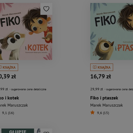
KSIĄŻKA
KSIĄŻKA
0,39 zł
16,79 zł
,99 zł
29,99 zł
- sugerowana cena detaliczna
- sugerowana cena det
ko i kotek
Fiko i ptaszek
rek Maruszczak
Marek Maruszczak
9,1 (16)
9,6 (15)