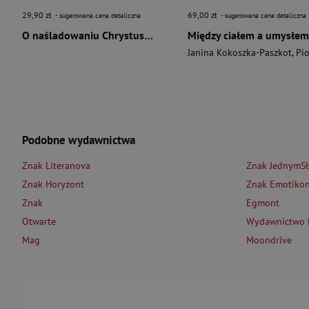
29,90 zł
69,00 zł
- sugerowana cena detaliczna
- sugerowana cena detaliczna
O naśladowaniu Chrystusa wyd. 2026
Między ciałem a umysłem
Janina Kokoszka-Paszkot
,
Piotr Wierzbińsk
Podobne wydawnictwa
Znak Literanova
Znak JednymS
Znak Horyzont
Znak Emotiko
Znak
Egmont
Otwarte
Wydawnictwo L
Mag
Moondrive