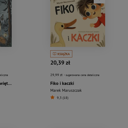
KSIĄŻKA
20,39 zł
29,99 zł
aliczna
- sugerowana cena detaliczna
Agnes. Bobki i inne świętości
Fiko i kaczki
Marek Maruszczak
9,3 (18)