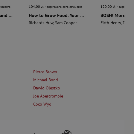
104,00 zł
120,00 zł
taliczna
- sugerowana cena detaliczna
- sugerowana 
The Aztecs. The Rise and Fall of a Mighty Empire
How to Grow Food. Your Crop-by-Crop Guide to Growing, Cooking, & Preserving
Richards Huw
,
Sam Cooper
Firth Henry
,
Theas
Pierce Brown
Michael Bond
Dawid Oleszko
Joe Abercrombie
Coco Wyo