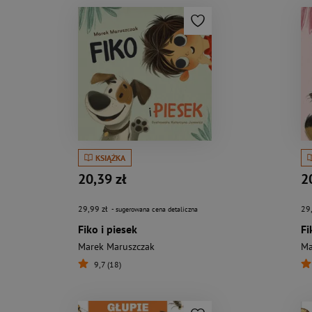
KSIĄŻKA
20,39 zł
2
29,99 zł
29
- sugerowana cena detaliczna
Fiko i piesek
Fi
Marek Maruszczak
Ma
9,7 (18)