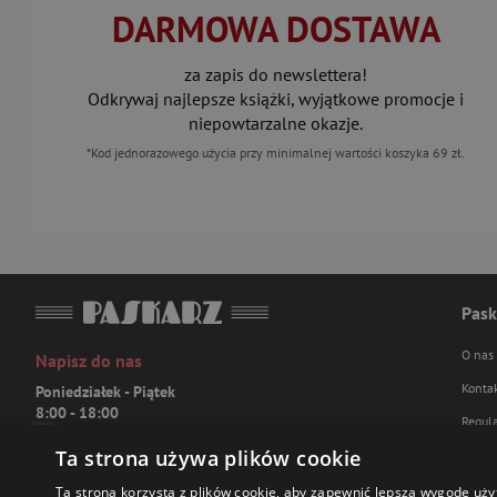
DARMOWA DOSTAWA
za zapis do newslettera!
Odkrywaj najlepsze książki, wyjątkowe promocje i
niepowtarzalne okazje.
*Kod jednorazowego użycia przy minimalnej wartości koszyka 69 zł.
Pask
O nas
Napisz do nas
Konta
Poniedziałek - Piątek
8:00 - 18:00
Regul
[email protected]
Ta strona używa plików cookie
Polity
Bądź z nami na bieżąco
FAQ
Ta strona korzysta z plików cookie, aby zapewnić lepszą wygodę uży