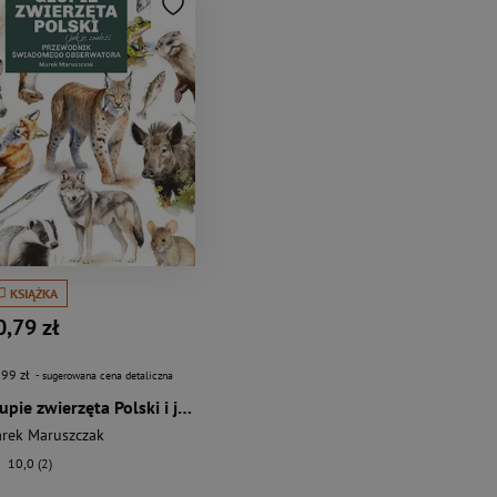
KSIĄŻKA
0,79 zł
,99 zł
- sugerowana cena detaliczna
Głupie zwierzęta Polski i jak je znaleźć. Przewodnik świadomego obserwatora
rek Maruszczak
10,0 (2)