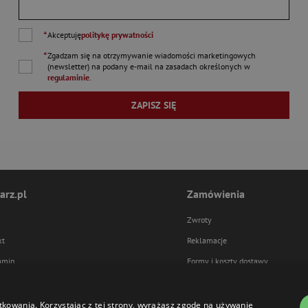
*
Akceptuję
politykę prywatności
*
Zgadzam się na otrzymywanie wiadomości marketingowych
(newsletter) na podany
e-mail
na zasadach określonych w
regulaminie
.
ZAPISZ SIĘ
arz.pl
Zamówienia
Zwroty
kt
Reklamacje
amin
Formy i koszty dostawy
ka prywatności
Formy płatności
tkowania. Korzystając z tej strony, wyrażasz zgodę na używanie