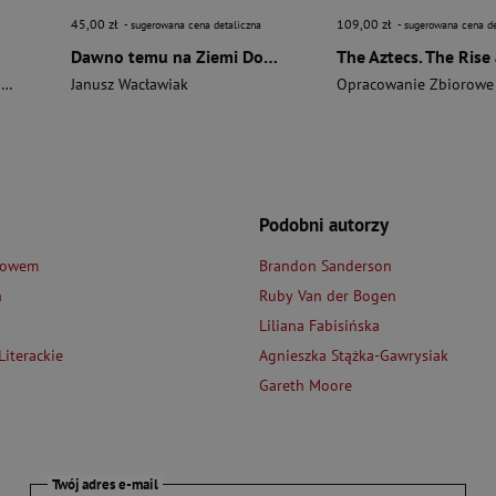
45,00 zł
109,00 zł
- sugerowana cena detaliczna
- sugerowana cena de
Dawno temu na Ziemi Dobrzyńskiej
i
Janusz Wacławiak
Opracowanie Zbiorowe
Podobni autorzy
łowem
Brandon Sanderson
n
Ruby Van der Bogen
Liliana Fabisińska
iterackie
Agnieszka Stążka-Gawrysiak
Gareth Moore
Twój adres e-mail