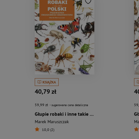
KSIĄŻKA
40,79 zł
4
59,99 zł
59
- sugerowana cena detaliczna
Głupie robaki i inne takie Polski
Marek Maruszczak
Ma
10,0 (2)