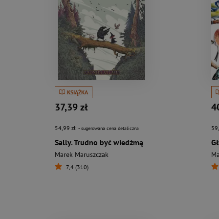
KSIĄŻKA
37,39 zł
4
54,99 zł
59
- sugerowana cena detaliczna
Sally. Trudno być wiedźmą
Marek Maruszczak
Ma
7,4 (310)