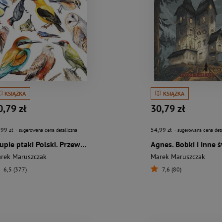
KSIĄŻKA
KSIĄŻKA
0,79 zł
30,79 zł
,99 zł
54,99 zł
- sugerowana cena detaliczna
- sugerowana cena det
Głupie ptaki Polski. Przewodnik świadomego obserwatora
rek Maruszczak
Marek Maruszczak
6,5 (377)
7,6 (80)