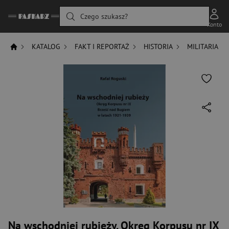
Czego szukasz?
Konto
KATALOG
FAKT I REPORTAŻ
HISTORIA
MILITARIA
Na wschodniej rubieży. Okręg Korpusu nr IX