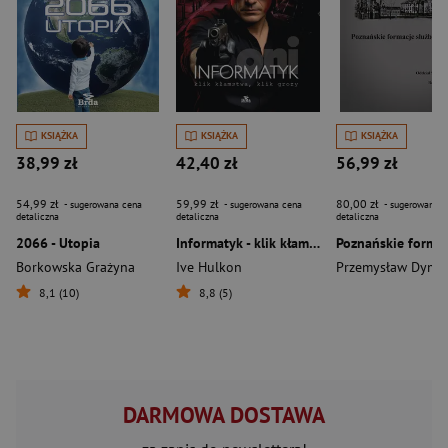
KSIĄŻKA
KSIĄŻKA
KSIĄŻKA
38,99 zł
42,40 zł
56,99 zł
54,99 zł
59,99 zł
80,00 zł
- sugerowana cena
- sugerowana cena
- sugerowana c
detaliczna
detaliczna
detaliczna
2066 - Utopia
Informatyk - klik kłamstwa, klik grozy. Oni
Borkowska Grażyna
Ive Hulkon
Przemysław Dyme
8,1 (10)
8,8 (5)
DARMOWA DOSTAWA