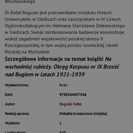
Wrocławskiego
Dr Rafał Roguski jest pracownikiem Instytutu Historii
Uniwersytetu w Siedlcach oraz nauczycielem w IV Liceum
Ogólnokształcącym im. Hetmana Stanisława Żółkiewskiego
w Siedlcach. Swoje zainteresowania badawcze koncentruje
wokół zagadnień wojskowości polskiej okresu II
Rzeczypospolitej, w tym wojny polsko-sowieckiej i Armii
Polskiej na Wschodzie.
Szczegółowe informacje na temat książki
Na
wschodniej rubieży. Okręg Korpusu nr IX Brześć
nad Bugiem w latach 1921-1939
Wydawnictwo:
Brda
EAN:
9788364857546
Autor:
Roguski Rafał
Rodzaj oprawy:
Okładka broszurowa (miękka)
Wydanie:
1
Liczba stron:
410