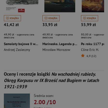
KSIĄŻKA
KSIĄŻKA
KSIĄŻKA
41,42 zł
33,95 zł
55,99 zł
49,90 zł
49,90 zł
80,00 zł
- sugerowana cena
- sugerowana cena
- sugerowana c
detaliczna
detaliczna
detaliczna
Samoloty bojowe II wojny światowej Tom 3
Marinesko. Legenda podwodnika a prawda historyczna
Andrzej Zasieczny
Mirosław Morozow
Cline Eric H.
6,9 (12)
Oceny i recenzje książki
Na wschodniej rubieży.
Okręg Korpusu nr IX Brześć nad Bugiem w latach
1921-1939
Średnia ocen:
2.00
/10