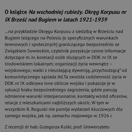
O książce
Na wschodniej rubieży. Okręg Korpusu nr
IX Brześć nad Bugiem w latach 1921-1939
…na przykładzie Okręgu Korpusu z siedzibą w Brześciu nad
Bugiem leżącego na Polesiu (o specyficznych warunkach
terenowych i społecznych) graniczącego bezpośrednio ze
Związkiem Sowieckim, czytelnik pozyskuje cenne informacje
dotyczące m. in. korelacji osób służących w DOK nr IX ze
środowiskiem lokalnym; organizacji życia wewnątrz –
wojskowego; walki z nieustającą dywersją,,przychodzącą” od
komunistycznego sąsiada itd.Ta swoista codzienność życia w
DOK nr IX odkrywa inne oblicze wojska i pokazuje je w
sytuacji braku bezpośredniego zagrożenia, gdzie panują
odmienne warunki interpersonalne, kontakty wśród oficerów,
relacje z mieszkańcami najbliższych okolic. W tym w
wszystkim R. Roguski nie pomija wydarzeń kluczowych dla
samego wojska, jak np. zamachu majowego w 1926 r.
Z recenzji dr hab. Grzegorza Kulki, prof. Uniwersytetu