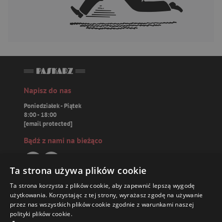
Napisz do nas
Poniedziałek - Piątek
8:00 - 18:00
[email protected]
Bądź z nami na bieżąco
Ta strona używa plików cookie
Ta strona korzysta z plików cookie, aby zapewnić lepszą wygodę
Paskarz.pl
użytkowania. Korzystając z tej strony, wyrażasz zgodę na używanie
przez nas wszystkich plików cookie zgodnie z warunkami naszej
polityki plików cookie.
Zamówienia
64,34 ZŁ