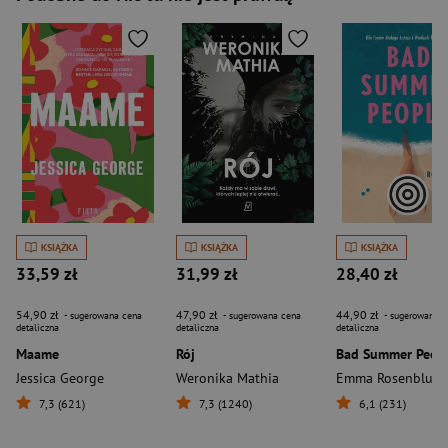
KSIĄŻKA
KSIĄŻKA
KSIĄŻKA
33,59 zł
31,99 zł
28,40 zł
54,90 zł
47,90 zł
44,90 zł
- sugerowana cena
- sugerowana cena
- sugerowana c
detaliczna
detaliczna
detaliczna
Maame
Rój
Bad Summer Peop
Jessica George
Weronika Mathia
Emma Rosenblum
7,3 (621)
7,3 (1240)
6,1 (231)