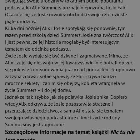
Świętując swoje urodziny w lokalnym pubie, popularna
podcastarka Alix Summers poznaje niepozorną Josie Fair.
Okazuje się, że Josie również obchodzi swoje czterdzieste
piąte urodziny.
Kilka dni później Alix i Josie spotykają się ponownie, tym
razem przed szkołą dzieci Summers. Josie zna twórczość Alix
i jest pewna, że jej historia mogłaby być interesującym
tematem do odcinka podcastu.
Życie Josie wydaje się być dziwne i zagmatwane. Mimo, że
Alix czuje się nieswojo w jej towarzystwie, nie potrafi oprzeć
się pokusie kontynuowania pracy nad podcastem. Stopniowo
zaczyna zdawać sobie sprawę, że Fair skrywa bardzo
mroczne sekrety i zanim się obejrzy, kobieta wtargnęła w
życie Summers – i do jej domu.
Jednakże, tak szybko jak się pojawiła, Josie znika. Dopiero
wtedy Alix odkrywa, że Josie pozostawiła straszne i
przerażające dziedzictwo, a sama Alix stała się tematem
swojego własnego podcastu true crime i życie rodziny
Summersów jest zagrożone.
Szczegółowe informacje na temat książki
Nic tu nie