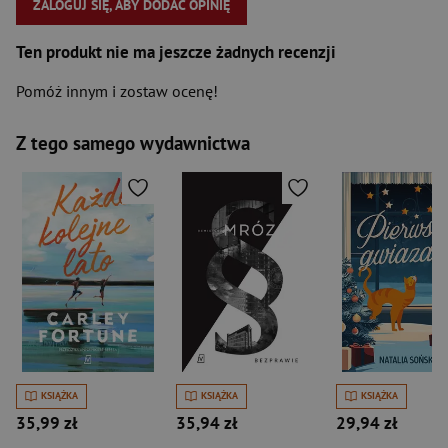
ZALOGUJ SIĘ, ABY DODAĆ OPINIĘ
Ten produkt nie ma jeszcze żadnych recenzji
Pomóż innym i zostaw ocenę!
Z tego samego wydawnictwa
KSIĄŻKA
KSIĄŻKA
KSIĄŻKA
35,99 zł
35,94 zł
29,94 zł