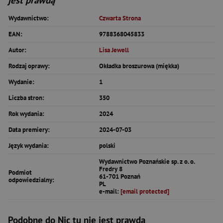
jest prawdą
Wydawnictwo:
Czwarta Strona
EAN:
9788368045833
Autor:
Lisa Jewell
Rodzaj oprawy:
Okładka broszurowa (miękka)
Wydanie:
1
Liczba stron:
350
Rok wydania:
2024
Data premiery:
2024-07-03
Język wydania:
polski
Wydawnictwo Poznańskie sp. z o. o.
Fredry 8
Podmiot
61-701 Poznań
odpowiedzialny:
PL
e-mail:
[email protected]
Podobne do Nic tu nie jest prawdą