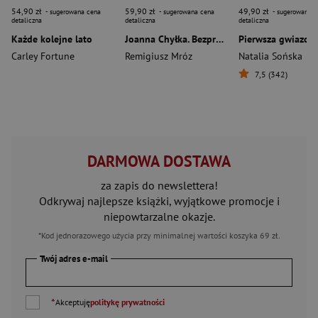
54,90 zł
59,90 zł
49,90 zł
- sugerowana cena
- sugerowana cena
- sugerowana c
detaliczna
detaliczna
detaliczna
Każde kolejne lato
Joanna Chyłka. Bezprawie. Wydanie specjalne
Pierwsza gwiazdk
Carley Fortune
Remigiusz Mróz
Natalia Sońska
7,5 (342)
DARMOWA DOSTAWA
za zapis do newslettera!
Odkrywaj najlepsze książki, wyjątkowe promocje i
niepowtarzalne okazje.
*Kod jednorazowego użycia przy minimalnej wartości koszyka 69 zł.
Twój adres e-mail
*
Akceptuję
politykę prywatności