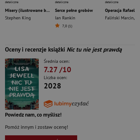
detaliczna
detaliczna
detaliczna
Misery (ilustrowane brzegi) wyd. 2026
Serce pełne grobów
Operacja Rafael
Stephen King
Ian Rankin
Faliński Marcin
,
Kozuba
7,0 (1)
Oceny i recenzje książki
Nic tu nie jest prawdą
Średnia ocen:
7.27
/10
Liczba ocen:
2028
Powiedz nam, co myślisz!
Pomóż innym i zostaw ocenę!