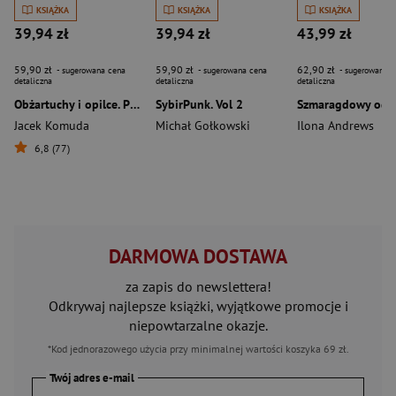
KSIĄŻKA
KSIĄŻKA
KSIĄŻKA
39,94 zł
39,94 zł
43,99 zł
59,90 zł
59,90 zł
62,90 zł
- sugerowana cena
- sugerowana cena
- sugerowana c
detaliczna
detaliczna
detaliczna
Obżartuchy i opilce. Przewodnik po stołach, garach i innych krainach Wielkiej I Rzeczypospolitej
SybirPunk. Vol 2
Jacek Komuda
Michał Gołkowski
Ilona Andrews
6,8 (77)
DARMOWA DOSTAWA
za zapis do newslettera!
Odkrywaj najlepsze książki, wyjątkowe promocje i
niepowtarzalne okazje.
*Kod jednorazowego użycia przy minimalnej wartości koszyka 69 zł.
Twój adres e-mail