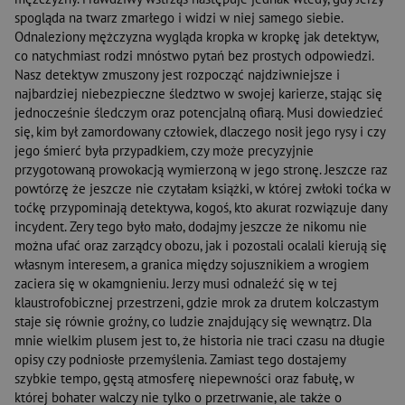
spogląda na twarz zmarłego i widzi w niej samego siebie.
Odnaleziony mężczyzna wygląda kropka w kropkę jak detektyw,
co natychmiast rodzi mnóstwo pytań bez prostych odpowiedzi.
Nasz detektyw zmuszony jest rozpocząć najdziwniejsze i
najbardziej niebezpieczne śledztwo w swojej karierze, stając się
jednocześnie śledczym oraz potencjalną ofiarą. Musi dowiedzieć
się, kim był zamordowany człowiek, dlaczego nosił jego rysy i czy
jego śmierć była przypadkiem, czy może precyzyjnie
przygotowaną prowokacją wymierzoną w jego stronę. Jeszcze raz
powtórzę że jeszcze nie czytałam książki, w której zwłoki toćka w
toćkę przypominają detektywa, kogoś, kto akurat rozwiązuje dany
incydent. Zery tego było mało, dodajmy jeszcze że nikomu nie
można ufać oraz zarządcy obozu, jak i pozostali ocalali kierują się
własnym interesem, a granica między sojusznikiem a wrogiem
zaciera się w okamgnieniu. Jerzy musi odnaleźć się w tej
klaustrofobicznej przestrzeni, gdzie mrok za drutem kolczastym
staje się równie groźny, co ludzie znajdujący się wewnątrz. Dla
mnie wielkim plusem jest to, że historia nie traci czasu na długie
opisy czy podniosłe przemyślenia. Zamiast tego dostajemy
szybkie tempo, gęstą atmosferę niepewności oraz fabułę, w
której bohater walczy nie tylko o przetrwanie, ale także o