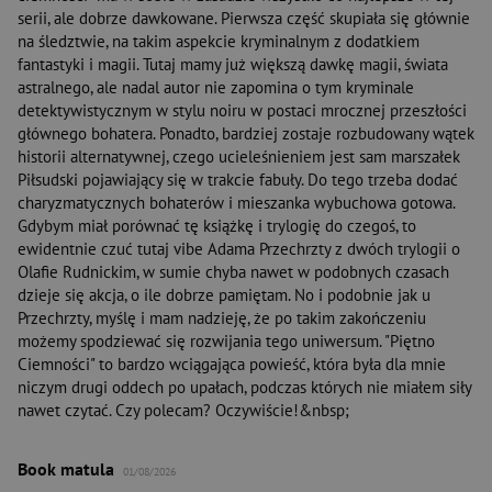
serii, ale dobrze dawkowane. Pierwsza część skupiała się głównie
na śledztwie, na takim aspekcie kryminalnym z dodatkiem
fantastyki i magii. Tutaj mamy już większą dawkę magii, świata
astralnego, ale nadal autor nie zapomina o tym kryminale
detektywistycznym w stylu noiru w postaci mrocznej przeszłości
głównego bohatera. Ponadto, bardziej zostaje rozbudowany wątek
historii alternatywnej, czego ucieleśnieniem jest sam marszałek
Piłsudski pojawiający się w trakcie fabuły. Do tego trzeba dodać
charyzmatycznych bohaterów i mieszanka wybuchowa gotowa.
Gdybym miał porównać tę książkę i trylogię do czegoś, to
ewidentnie czuć tutaj vibe Adama Przechrzty z dwóch trylogii o
Olafie Rudnickim, w sumie chyba nawet w podobnych czasach
dzieje się akcja, o ile dobrze pamiętam. No i podobnie jak u
Przechrzty, myślę i mam nadzieję, że po takim zakończeniu
możemy spodziewać się rozwijania tego uniwersum. "Piętno
Ciemności" to bardzo wciągająca powieść, która była dla mnie
niczym drugi oddech po upałach, podczas których nie miałem siły
nawet czytać. Czy polecam? Oczywiście!&nbsp;
Book matula
01/08/2026