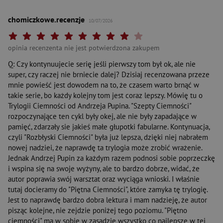
chomiczkowe.recenzje
10/07/2026
Twoja ocena: Beznadziejna 1/10"
Twoja ocena: Bardzo słaba 2/10"
Twoja ocena: Słaba 3/10"
Twoja ocena: Może być 4/10"
Twoja ocena: Przeciętna 5/10"
Twoja ocena: Dobra 6/10"
Twoja ocena: Bardzo dobra 7/10"
Twoja ocena: Rewelacyjna 8/10"
Twoja ocena: Wybitna 9/10"
Twoja ocena: Arcydzieło 10
opinia recenzenta nie jest potwierdzona zakupem
Q: Czy kontynuujecie serię jeśli pierwszy tom był ok, ale nie
super, czy raczej nie brniecie dalej? Dzisiaj recenzowana przeze
mnie powieść jest dowodem na to, że czasem warto brnąć w
takie serie, bo każdy kolejny tom jest coraz lepszy. Mówię tu o
Trylogii Ciemności od Andrzeja Pupina. "Szepty Ciemności"
rozpoczynające ten cykl były okej, ale nie były zapadające w
pamięć, zdarzały sie jakieś małe głupotki fabularne. Kontynuacja,
czyli "Rozbłyski Ciemności" była już lepsza, dzięki niej nabrałem
nowej nadziei, że naprawdę ta trylogia może zrobić wrażenie.
Jednak Andrzej Pupin za każdym razem podnosi sobie poprzeczkę
i wspina się na swoje wyżyny, ale to bardzo dobrze, widać, że
autor poprawia swój warsztat oraz wyciąga wnioski. I właśnie
tutaj docieramy do "Piętna Ciemności", które zamyka tę trylogię.
Jest to naprawdę bardzo dobra lektura i mam nadzieję, że autor
pisząc kolejne, nie zejdzie poniżej tego poziomu. "Piętno
ciemności" ma w sobie w zasadzie wszystko co najlepsze w tej