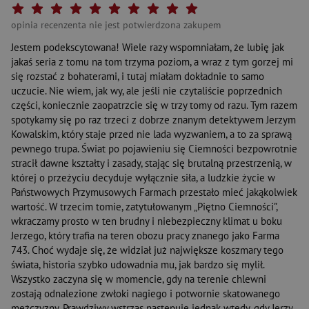
Twoja ocena: Beznadziejna 1/10"
Twoja ocena: Bardzo słaba 2/10"
Twoja ocena: Słaba 3/10"
Twoja ocena: Może być 4/10"
Twoja ocena: Przeciętna 5/10"
Twoja ocena: Dobra 6/10"
Twoja ocena: Bardzo dobra 7/10"
Twoja ocena: Rewelacyjna 8/10"
Twoja ocena: Wybitna 9/10"
Twoja ocena: Arcydzieło 10
opinia recenzenta nie jest potwierdzona zakupem
Jestem podekscytowana! Wiele razy wspomniałam, że lubię jak
jakaś seria z tomu na tom trzyma poziom, a wraz z tym gorzej mi
się rozstać z bohaterami, i tutaj miałam dokładnie to samo
uczucie. Nie wiem, jak wy, ale jeśli nie czytaliście poprzednich
części, koniecznie zaopatrzcie się w trzy tomy od razu. Tym razem
spotykamy się po raz trzeci z dobrze znanym detektywem Jerzym
Kowalskim, który staje przed nie lada wyzwaniem, a to za sprawą
pewnego trupa. Świat po pojawieniu się Ciemności bezpowrotnie
stracił dawne kształty i zasady, stając się brutalną przestrzenią, w
której o przeżyciu decyduje wyłącznie siła, a ludzkie życie w
Państwowych Przymusowych Farmach przestało mieć jakąkolwiek
wartość. W trzecim tomie, zatytułowanym „Piętno Ciemności”,
wkraczamy prosto w ten brudny i niebezpieczny klimat u boku
Jerzego, który trafia na teren obozu pracy znanego jako Farma
743. Choć wydaje się, że widział już największe koszmary tego
świata, historia szybko udowadnia mu, jak bardzo się mylił.
Wszystko zaczyna się w momencie, gdy na terenie chlewni
zostają odnalezione zwłoki nagiego i potwornie skatowanego
mężczyzny. Prawdziwy wstrząs następuje jednak wtedy, gdy Jerzy