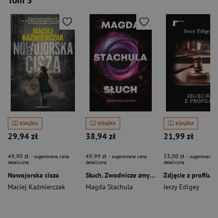
Tom 3
KSIĄŻKA
KSIĄŻKA
KSIĄŻKA
29,94 zł
38,94 zł
21,99 zł
49,90 zł
49,99 zł
33,00 zł
- sugerowana cena
- sugerowana cena
- sugerowana c
detaliczna
detaliczna
detaliczna
Nowojorska cisza
Słuch. Zwodnicze zmysły. Tom 2
Zdjęcie z profilu
Maciej Kaźmierczak
Magda Stachula
Jerzy Edigey