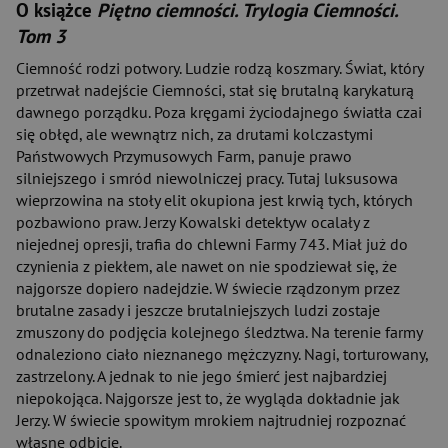
O książce
Piętno ciemności. Trylogia Ciemności.
Tom 3
Ciemność rodzi potwory. Ludzie rodzą koszmary. Świat, który
przetrwał nadejście Ciemności, stał się brutalną karykaturą
dawnego porządku. Poza kręgami życiodajnego światła czai
się obłęd, ale wewnątrz nich, za drutami kolczastymi
Państwowych Przymusowych Farm, panuje prawo
silniejszego i smród niewolniczej pracy. Tutaj luksusowa
wieprzowina na stoły elit okupiona jest krwią tych, których
pozbawiono praw. Jerzy Kowalski detektyw ocalały z
niejednej opresji, trafia do chlewni Farmy 743. Miał już do
czynienia z piekłem, ale nawet on nie spodziewał się, że
najgorsze dopiero nadejdzie. W świecie rządzonym przez
brutalne zasady i jeszcze brutalniejszych ludzi zostaje
zmuszony do podjęcia kolejnego śledztwa. Na terenie farmy
odnaleziono ciało nieznanego mężczyzny. Nagi, torturowany,
zastrzelony. A jednak to nie jego śmierć jest najbardziej
niepokojąca. Najgorsze jest to, że wygląda dokładnie jak
Jerzy. W świecie spowitym mrokiem najtrudniej rozpoznać
własne odbicie.