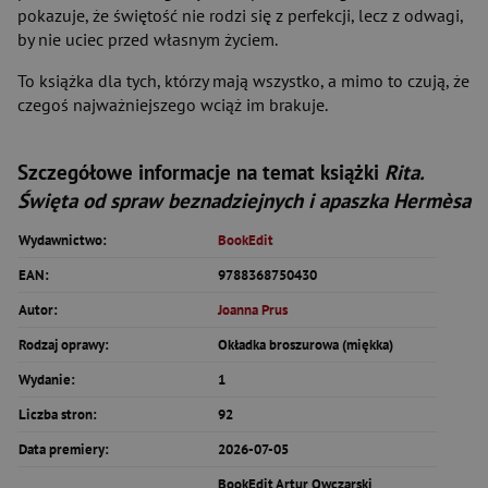
pokazuje, że świętość nie rodzi się z perfekcji, lecz z odwagi,
by nie uciec przed własnym życiem.
To książka dla tych, którzy mają wszystko, a mimo to czują, że
czegoś najważniejszego wciąż im brakuje.
Szczegółowe informacje na temat książki
Rita.
Święta od spraw beznadziejnych i apaszka Hermèsa
Wydawnictwo:
BookEdit
EAN:
9788368750430
Autor:
Joanna Prus
Rodzaj oprawy:
Okładka broszurowa (miękka)
Wydanie:
1
Liczba stron:
92
Data premiery:
2026-07-05
BookEdit Artur Owczarski