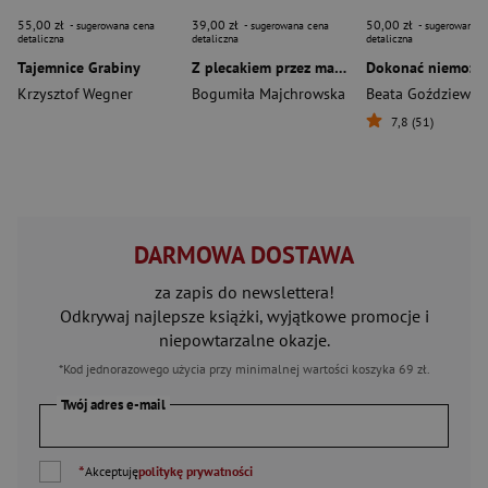
55,00 zł
39,00 zł
50,00 zł
- sugerowana cena
- sugerowana cena
- sugerowana c
detaliczna
detaliczna
detaliczna
Tajemnice Grabiny
Z plecakiem przez marzenia. Prawdziwe historie...
Dokonać niemożl
Krzysztof Wegner
Bogumiła Majchrowska
Beata Goździewsk
7,8 (51)
DARMOWA DOSTAWA
za zapis do newslettera!
Odkrywaj najlepsze książki, wyjątkowe promocje i
niepowtarzalne okazje.
*Kod jednorazowego użycia przy minimalnej wartości koszyka 69 zł.
Twój adres e-mail
*
Akceptuję
politykę prywatności