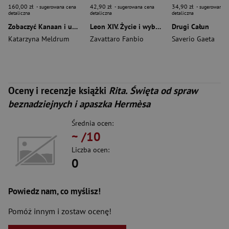
160,00 zł
42,90 zł
34,90 zł
- sugerowana cena
- sugerowana cena
- sugerowana c
detaliczna
detaliczna
detaliczna
Zobaczyć Kanaan i umrzeć. Studium tradycji biblijnych o śmierci Mojżesza
Leon XIV. Życie i wybory
Drugi Całun
Katarzyna Meldrum
Zavattaro Fanbio
Saverio Gaeta
Oceny i recenzje książki
Rita. Święta od spraw
beznadziejnych i apaszka Hermèsa
Średnia ocen:
~
/10
Liczba ocen:
0
Powiedz nam, co myślisz!
Pomóż innym i zostaw ocenę!