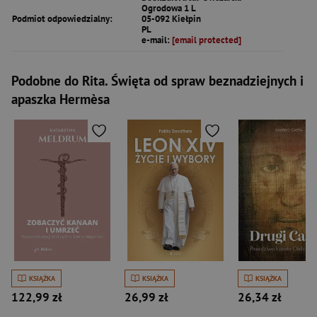
Ogrodowa 1 L
Podmiot odpowiedzialny:
05-092 Kiełpin
PL
e-mail:
[email protected]
Podobne do Rita. Święta od spraw beznadziejnych i
apaszka Hermèsa
KSIĄŻKA
KSIĄŻKA
KSIĄŻKA
122,99 zł
26,99 zł
26,34 zł