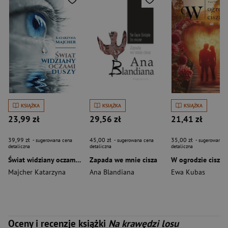
KSIĄŻKA
KSIĄŻKA
KSIĄŻKA
23,99 zł
29,56 zł
21,41 zł
39,99 zł
45,00 zł
35,00 zł
- sugerowana cena
- sugerowana cena
- sugerowana c
detaliczna
detaliczna
detaliczna
Świat widziany oczami duszy
Zapada we mnie cisza
W ogrodzie cisza
Majcher Katarzyna
Ana Blandiana
Ewa Kubas
Oceny i recenzje książki
Na krawędzi losu