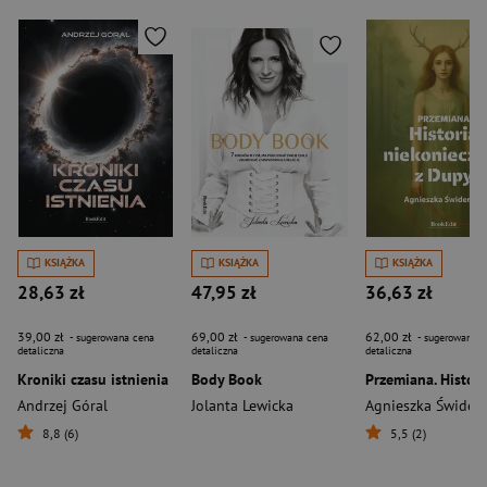
KSIĄŻKA
KSIĄŻKA
KSIĄŻKA
28,63 zł
47,95 zł
36,63 zł
39,00 zł
69,00 zł
62,00 zł
- sugerowana cena
- sugerowana cena
- sugerowana c
detaliczna
detaliczna
detaliczna
Kroniki czasu istnienia
Body Book
Andrzej Góral
Jolanta Lewicka
Agnieszka Świder
8,8 (6)
5,5 (2)