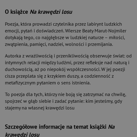
O książce
Na krawędzi losu
Poezja, która prowadzi czytelnika przez labirynt ludzkich
emocji, pytań i doświadczeń. Wiersze Beaty Marut-Nojmiler
dotykają tego, co najgłębsze w ludzkiej naturze – miłości,
zwątpienia, pamięci, nadziei, wolności i przemijania.
Autorka z wrażliwością i przenikliwością obserwuje świat: od
intymnych relacji między ludźmi, przez refleksje nad naturą i
duchowością, aż po niepokój współczesności. W jej poezji
cisza przeplata się z krzykiem duszy, a codzienność z
metafizycznym pytaniem o sens istnienia.
To poezja dla tych, którzy nie boją się zatrzymać na chwilę,
spojrzeć w głąb siebie i zadać pytanie: kim jesteśmy, gdy
stajemy na własnej krawędzi losu
Szczegółowe informacje na temat książki
Na
krawędzi losu