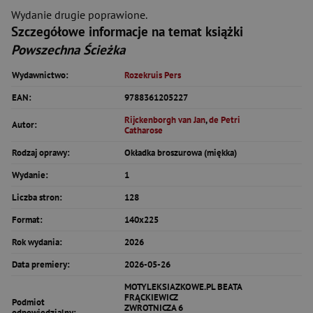
Wydanie drugie poprawione.
Szczegółowe informacje na temat książki
Powszechna Ścieżka
Wydawnictwo:
Rozekruis Pers
EAN:
9788361205227
Rijckenborgh van Jan
,
de Petri
Autor:
Catharose
Rodzaj oprawy:
Okładka broszurowa (miękka)
Wydanie:
1
Liczba stron:
128
Format:
140x225
Rok wydania:
2026
Data premiery:
2026-05-26
MOTYLEKSIAZKOWE.PL BEATA
FRĄCKIEWICZ
Podmiot
ZWROTNICZA 6
odpowiedzialny: