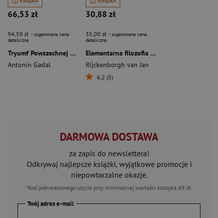
KSIĄŻKA
KSIĄŻKA
66,53 zł
30,88 zł
94,50 zł
35,00 zł
- sugerowana cena
- sugerowana cena
detaliczna
detaliczna
Tryumf Powszechnej Gnozy
Elementarna filozofia nowoczesnego różokrzyża
Antonin Gadal
Rijckenborgh van Jan
6,2 (5)
DARMOWA DOSTAWA
za zapis do newslettera!
Odkrywaj najlepsze książki, wyjątkowe promocje i
niepowtarzalne okazje.
*Kod jednorazowego użycia przy minimalnej wartości koszyka 69 zł.
Twój adres e-mail