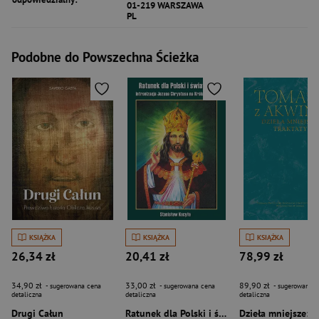
01-219 WARSZAWA
PL
Podobne do Powszechna Ścieżka
KSIĄŻKA
KSIĄŻKA
KSIĄŻKA
26,34 zł
20,41 zł
78,99 zł
34,90 zł
33,00 zł
89,90 zł
- sugerowana cena
- sugerowana cena
- sugerowana c
detaliczna
detaliczna
detaliczna
Drugi Całun
Ratunek dla Polski i świata – intronizacja Jezusa Chrystusa na Króla Polski