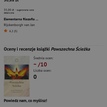
30,88 zł
35,00 zł
- sugerowana cena
detaliczna
Elementarna filozofia nowoczesnego różokrzyża
Rijckenborgh van Jan
6,2 (5)
Oceny i recenzje książki
Powszechna Ścieżka
Średnia ocen:
~
/10
Liczba ocen:
0
Powiedz nam, co myślisz!