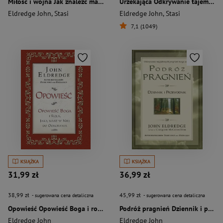
Miłość i wojna Jak znaleźć małżeństwo o jakim marzymy?
Urzekająca Odkrywanie tajemnicy kobiecej duszy
Eldredge John
,
Stasi
Eldredge John
,
Stasi
7,1 (1049)
KSIĄŻKA
KSIĄŻKA
31,99 zł
36,99 zł
38,99 zł
45,99 zł
- sugerowana cena detaliczna
- sugerowana cena detaliczna
Opowieść Opowieść Boga i rola, jaką masz w niej do odegrania
Podróż pragnień Dziennik i przewodnik
Eldredge John
Eldredge John