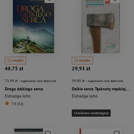
KSIĄŻKA
KSIĄŻKA
48,75 zł
29,93 zł
73,99 zł
39,90 zł
- sugerowana cena detaliczna
- sugerowana cena detaliczna
Droga dzikiego serca
Dzikie serce. Tęsknoty męskiej duszy wyd. 2024
Eldredge John
Eldredge John
7,9 (52)
Chwilowo niedostępny