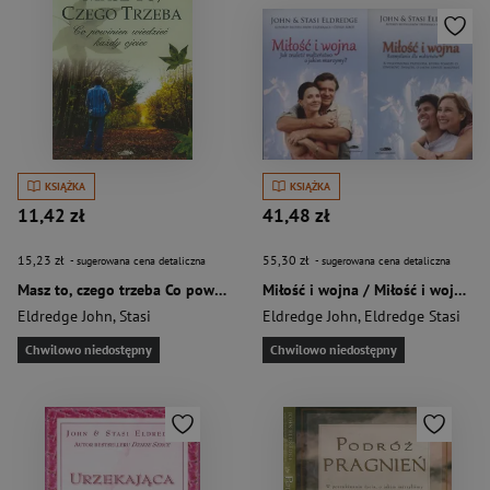
KSIĄŻKA
KSIĄŻKA
11,42 zł
41,48 zł
15,23 zł
55,30 zł
- sugerowana cena detaliczna
- sugerowana cena detaliczna
Masz to, czego trzeba Co powinien wedzieć każdy ojciec
Miłość i wojna / Miłość i wojna rozmyślania dla małżeństw Pakiet
Eldredge John
,
Stasi
Eldredge John
,
Eldredge Stasi
Chwilowo niedostępny
Chwilowo niedostępny