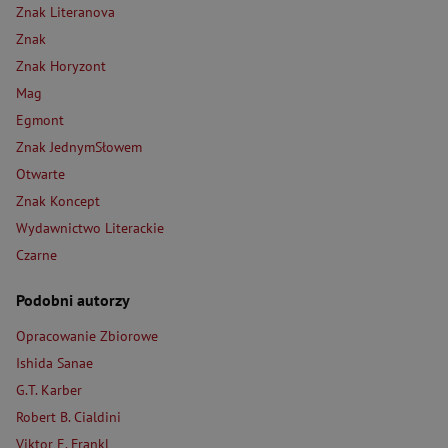
Znak Literanova
Znak
Znak Horyzont
Mag
Egmont
Znak JednymSłowem
Otwarte
Znak Koncept
Wydawnictwo Literackie
Czarne
Podobni autorzy
Opracowanie Zbiorowe
Ishida Sanae
G.T. Karber
Robert B. Cialdini
Viktor E. Frankl