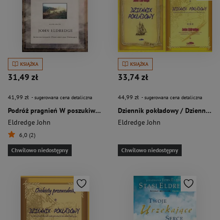
KSIĄŻKA
KSIĄŻKA
31,49 zł
33,74 zł
41,99 zł
44,99 zł
- sugerowana cena detaliczna
- sugerowana cena detaliczna
Podróż pragnień W poszukiwaniu życia o jakim marzyliśmy
Dziennik pokładowy / Dziennik pokładowy osobisty przewodnik Pakiet
Eldredge John
Eldredge John
6,0 (2)
Chwilowo niedostępny
Chwilowo niedostępny