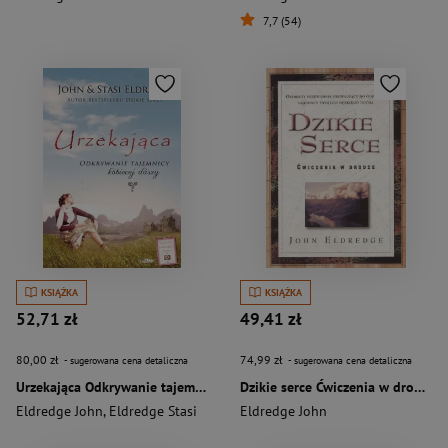
7,7 (54)
KSIĄŻKA
KSIĄŻKA
52,71 zł
49,41 zł
80,00 zł
74,99 zł
- sugerowana cena detaliczna
- sugerowana cena detaliczna
Urzekająca Odkrywanie tajemnicy kobiecej duszy
Dzikie serce Ćwiczenia w drodze
Eldredge John
,
Eldredge Stasi
Eldredge John