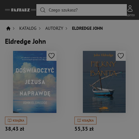
Czego szukasz?
Konto
KATALOG
AUTORZY
ELDREDGE JOHN
Eldredge John
KSIĄŻKA
KSIĄŻKA
38,43 zł
55,35 zł