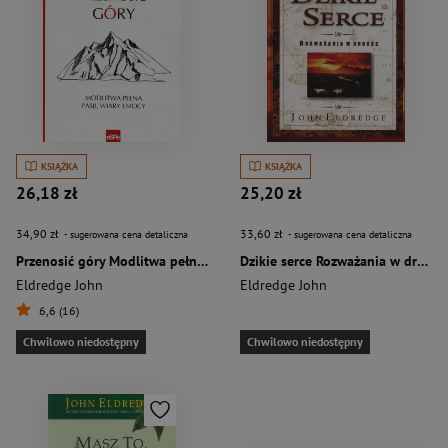
KSIĄŻKA
KSIĄŻKA
26,18 zł
25,20 zł
34,90 zł
33,60 zł
- sugerowana cena detaliczna
- sugerowana cena detaliczna
Przenosić góry Modlitwa pełna pasji, wiary i mocy
Dzikie serce Rozważania w drodze
Eldredge John
Eldredge John
6,6 (16)
Chwilowo niedostępny
Chwilowo niedostępny