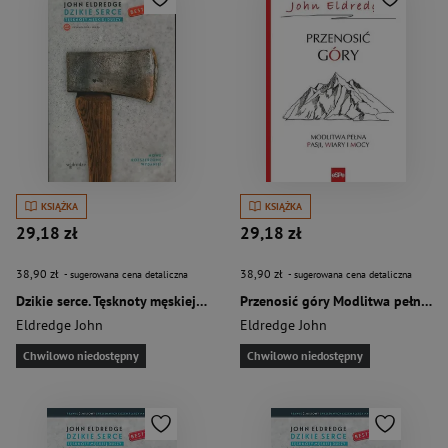
KSIĄŻKA
KSIĄŻKA
29,18 zł
29,18 zł
38,90 zł
38,90 zł
- sugerowana cena detaliczna
- sugerowana cena detaliczna
Dzikie serce. Tęsknoty męskiej duszy wyd. 2024
Przenosić góry Modlitwa pełna pasji, wiary i mocy
Eldredge John
Eldredge John
Chwilowo niedostępny
Chwilowo niedostępny