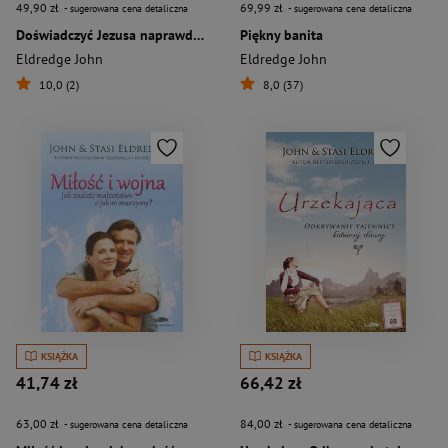
49,90 zł
69,99 zł
- sugerowana cena detaliczna
- sugerowana cena detaliczna
Doświadczyć Jezusa naprawdę. Jak odnaleźć schronienie, siłę i zachwyt w codziennych spotkaniach z Bogiem
Piękny banita
Eldredge John
Eldredge John
10,0 (2)
8,0 (37)
KSIĄŻKA
KSIĄŻKA
41,74 zł
66,42 zł
63,00 zł
84,00 zł
- sugerowana cena detaliczna
- sugerowana cena detaliczna