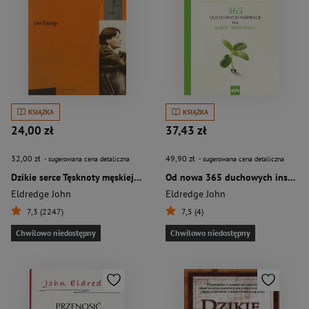
KSIĄŻKA
KSIĄŻKA
24,00 zł
37,43 zł
32,00 zł
49,90 zł
- sugerowana cena detaliczna
- sugerowana cena detaliczna
Dzikie serce Tęsknoty męskiej duszy
Od nowa 365 duchowych inspiracji na każdy dzień roku
Eldredge John
Eldredge John
7,3 (2247)
7,5 (4)
Chwilowo niedostępny
Chwilowo niedostępny