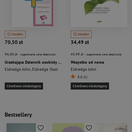
KSIĄŻKA
KSIĄŻKA
70,50 zł
34,49 zł
94,00 zł
45,99 zł
- sugerowana cena detaliczna
- sugerowana cena detaliczna
Urzekająca Dziennik osobisty / Urzekająca Odkrywanie tajemnicy pakiet
Wszystko od nowa
Eldredge John
,
Eldredge Stasi
Eldredge John
8,0 (1)
Chwilowo niedostępny
Chwilowo niedostępny
Bestsellery