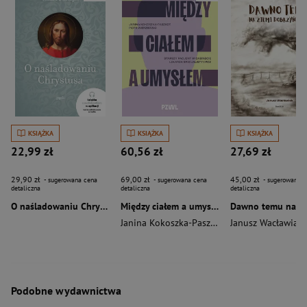
KSIĄŻKA
KSIĄŻKA
KSIĄŻKA
22,99 zł
60,56 zł
27,69 zł
29,90 zł
69,00 zł
45,00 zł
- sugerowana cena
- sugerowana cena
- sugerowana c
detaliczna
detaliczna
detaliczna
O naśladowaniu Chrystusa wyd. 2026
Między ciałem a umysłem
Janina Kokoszka-Paszkot
,
Piotr Wierzbiński
Janusz Wacławiak
Podobne wydawnictwa