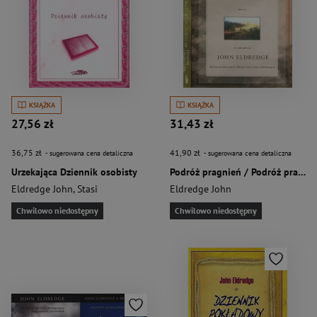
KSIĄŻKA
KSIĄŻKA
27,56 zł
31,43 zł
36,75 zł
41,90 zł
- sugerowana cena detaliczna
- sugerowana cena detaliczna
Urzekająca Dziennik osobisty
Podróż pragnień / Podróż pragnień Dziennik i przewodnik Pakiet
Eldredge John
,
Stasi
Eldredge John
Chwilowo niedostępny
Chwilowo niedostępny