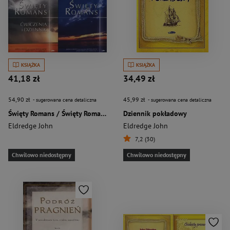
KSIĄŻKA
KSIĄŻKA
41,18 zł
34,49 zł
54,90 zł
45,99 zł
- sugerowana cena detaliczna
- sugerowana cena detaliczna
Święty Romans / Święty Romans Ćwiczenia i dziennik Pakiet
Dziennik pokładowy
Eldredge John
Eldredge John
7,2 (30)
Chwilowo niedostępny
Chwilowo niedostępny