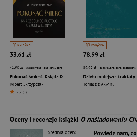
KSIĄŻKA
KSIĄŻKA
33,61 zł
78,99 zł
42,90 zł
89,90 zł
- sugerowana cena detaliczna
- sugerowana cena detaliczna
Pokonać śmierć. Ksiądz Dolindo Ruotolo o życiu wiecznym
Dzieła mniejsze: traktaty
Robert Skrzypczak
Tomasz z Akwinu
7,2 (6)
Oceny i recenzje książki
O naśladowaniu Ch
Średnia ocen:
Powiedz nam, co