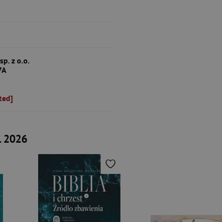
p. z o.o.
7A
ted]
. 2026