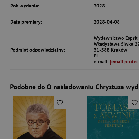
Rok wydania:
2028
Data premiery:
2028-04-08
Wydawnictwo Esprit s
Władysława Siwka 2
Podmiot odpowiedzialny:
31-588 Kraków
PL
e-mail:
[email protec
Podobne do O naśladowaniu Chrystusa wyd