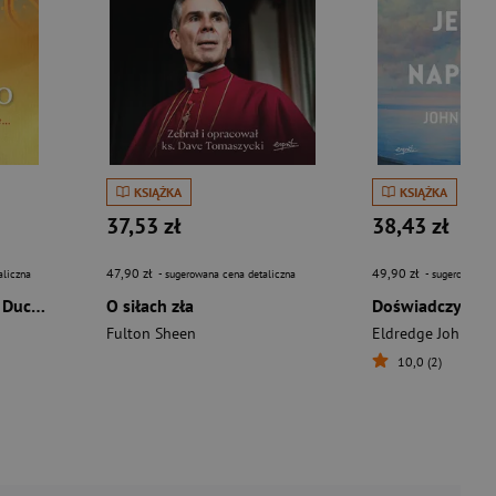
KSIĄŻKA
KSIĄŻKA
37,53 zł
38,43 zł
47,90 zł
49,90 zł
aliczna
- sugerowana cena detaliczna
- sugerowana c
Skarbiec modlitw do Ducha Świętego wyd. 2026
O siłach zła
Fulton Sheen
Eldredge John
10,0 (2)