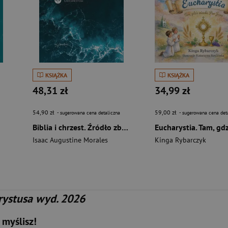
KSIĄŻKA
KSIĄŻKA
48,31 zł
34,99 zł
54,90 zł
59,00 zł
- sugerowana cena detaliczna
- sugerowana cena det
Biblia i chrzest. Źródło zbawienia
Isaac Augustine Morales
Kinga Rybarczyk
rystusa wyd. 2026
 myślisz!