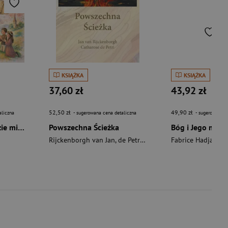
KSIĄŻKA
KSIĄŻKA
37,60 zł
43,92 zł
52,50 zł
49,90 zł
aliczna
- sugerowana cena detaliczna
- sugerowana c
Eucharystia. Tam, gdzie mieszka Pan Jezus
Powszechna Ścieżka
Rijckenborgh van Jan
,
de Petri Catharose
Fabrice Hadjadj