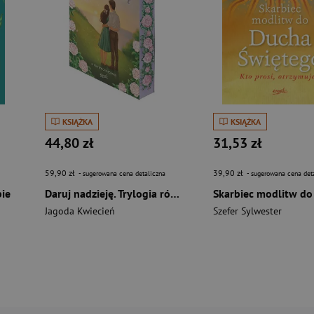
KSIĄŻKA
KSIĄŻKA
44,80 zł
31,53 zł
59,90 zł
39,90 zł
- sugerowana cena detaliczna
- sugerowana cena det
bie
Daruj nadzieję. Trylogia różana. Tom 3 (ilustrowane brzegi)
Jagoda Kwiecień
Szefer Sylwester