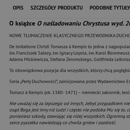
OPIS
SZCZEGÓŁY PRODUKTU
PODOBNE TYTUŁ
O książce
O naśladowaniu Chrystusa wyd. 2
NOWE TŁUMACZENIE KLASYCZNEGO PRZEWODNIKA DUCH
De imitatione Christi Tomasza à Kempis to jedna z najpopular
św. Franciszek Salezy, św. Ignacy Loyola, św. Karol Boromeusz
Adama Mickiewicza, Stefana Żeromskiego, Gottfrieda Leibniz
To obowiązkowa pozycja dla wszystkich, którzy chcą pogłębi
Seria „Perły Duchowości”, zainicjowana przez Wydawnictwo Es
Tomasz à Kempis (ok. 1380- 1471) – niemiecki zakonnik, teo
Nie uważaj się za lepszego od innych, żebyś przypadkiem nie
osąd Boga jest inny niż ludzi i często nie podoba Mu się to, 
poniesiesz szkody, stawiając się niżej wszystkich. Ogromną s
serce pyszałka nawiedzają co chwila gniew i zazdrość.