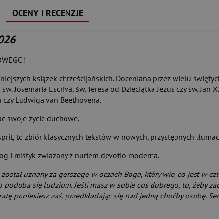
Y
OCENY I RECENZJE
026
OWEGO!
niejszych książek chrześcijańskich. Doceniana przez wielu świętyc
, św. Josemaría Escrivá, św. Teresa od Dzieciątka Jezus czy św. Ja
a czy Ludwiga van Beethovena.
ać swoje życie duchowe.
prit, to zbiór klasycznych tekstów w nowych, przystępnych tłumac
log i mistyk zwiazany z nurtem devotio moderna.
 został uznany za gorszego w oczach Boga, który wie, co jest w c
co podoba się ludziom. Jeśli masz w sobie coś dobrego, to, żeby zac
tratę poniesiesz zaś, przedkładając się nad jedną choćby osobę. 