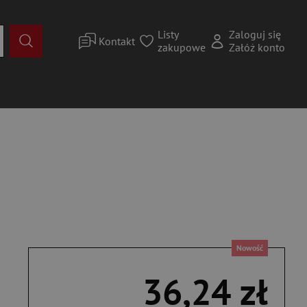
Listy
Zaloguj się
Kontakt
zakupowe
Załóż konto
Nowość
36,24 zł