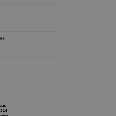
rda
o.o.
/214
zawa