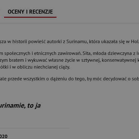
Y
OCENY I RECENZJE
sza w historii powieść autorki z Surinamu, która ukazała się w Hol
 społecznych i etnicznych zawirowań. Sita, młoda dziewczyna z Ind
szym bratem i wykuwać własne życie w sztywnej, konserwatywnej 
iółki i w obliczu niechcianej ciąży.
 ale przede wszystkim o dążeniu do tego, by móc decydować o sobie
rinamie, to ja
020