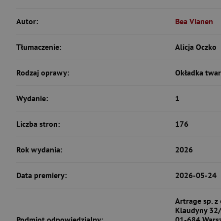
Autor:
Bea Vianen
Tłumaczenie:
Alicja Oczko
Rodzaj oprawy:
Okładka twa
Wydanie:
1
Liczba stron:
176
Rok wydania:
2026
Data premiery:
2026-05-24
Artrage sp. z 
Klaudyny 32
Podmiot odpowiedzialny:
01-684 Wars