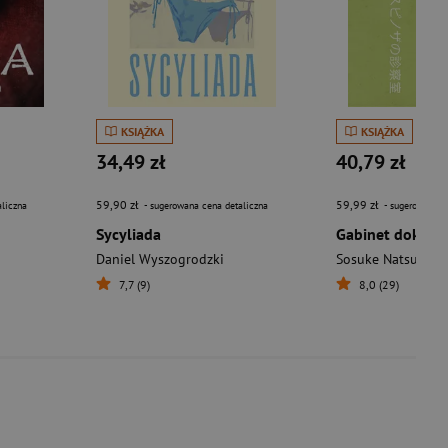
KSIĄŻKA
KSIĄŻKA
34,49 zł
40,79 zł
59,90 zł
59,99 zł
liczna
- sugerowana cena detaliczna
- sugerowana c
Sycyliada
Gabinet doktora
Daniel Wyszogrodzki
Sosuke Natsukaw
7,7 (9)
8,0 (29)