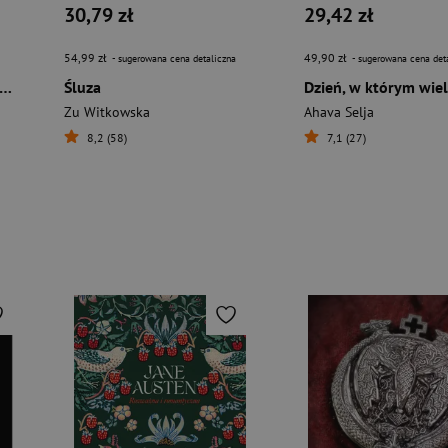
30,79 zł
29,42 zł
54,99 zł
49,90 zł
- sugerowana cena detaliczna
- sugerowana cena det
zypadki Eneasa McNulty'ego
Śluza
Zu Witkowska
Ahava Selja
8,2 (58)
7,1 (27)