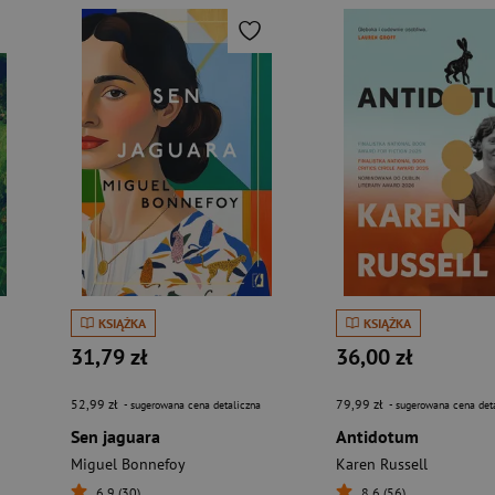
KSIĄŻKA
KSIĄŻKA
31,79 zł
36,00 zł
52,99 zł
79,99 zł
- sugerowana cena detaliczna
- sugerowana cena det
Sen jaguara
Antidotum
Miguel Bonnefoy
Karen Russell
6,9 (30)
8,6 (56)