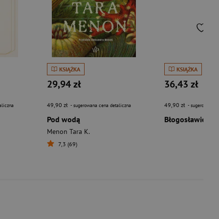
KSIĄŻKA
KSIĄŻKA
29,94 zł
36,43 zł
49,90 zł
49,90 zł
aliczna
- sugerowana cena detaliczna
- sugerowana c
Pod wodą
Błogosławieńst
Menon Tara K.
7,3 (69)