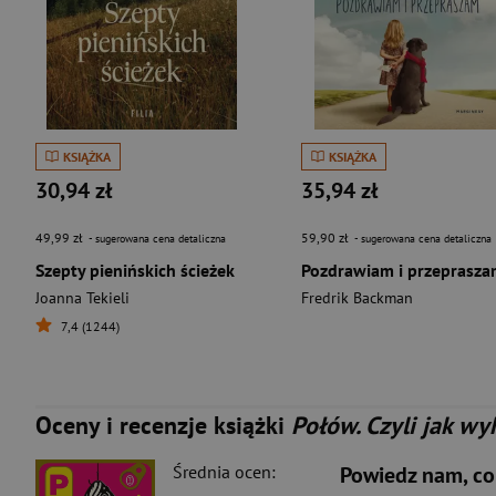
KSIĄŻKA
KSIĄŻKA
30,94 zł
35,94 zł
49,99 zł
59,90 zł
- sugerowana cena detaliczna
- sugerowana cena detaliczna
Szepty pienińskich ścieżek
Pozdrawiam i przeprasz
Joanna Tekieli
Fredrik Backman
7,4 (1244)
Oceny i recenzje książki
Połów. Czyli jak wy
Średnia ocen:
Powiedz nam, co