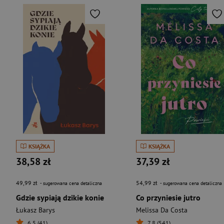
KSIĄŻKA
KSIĄŻKA
38,58 zł
37,39 zł
49,99 zł
54,99 zł
- sugerowana cena detaliczna
- sugerowana cena detaliczna
Gdzie sypiają dzikie konie
Co przyniesie jutro
Łukasz Barys
Melissa Da Costa
6,5 (41)
7,8 (541)