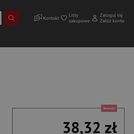
Listy
Zaloguj się
Kontakt
zakupowe
Załóż konto
Nowość
38,32 zł