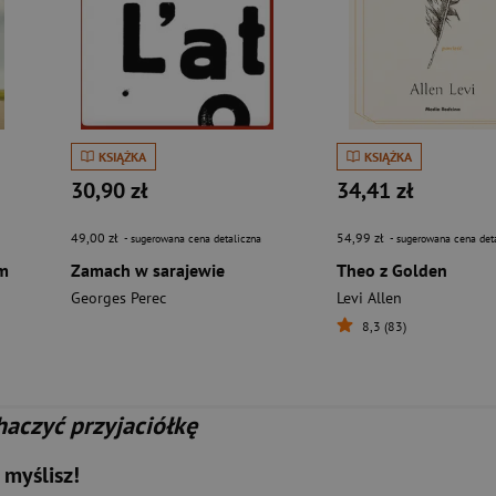
KSIĄŻKA
KSIĄŻKA
30,90 zł
34,41 zł
49,00 zł
54,99 zł
- sugerowana cena detaliczna
- sugerowana cena det
am
Zamach w sarajewie
Theo z Golden
Georges Perec
Levi Allen
8,3 (83)
haczyć przyjaciółkę
 myślisz!