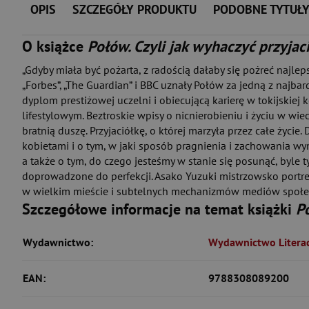
OPIS
SZCZEGÓŁY PRODUKTU
PODOBNE TYTUŁ
O książce
Połów. Czyli jak wyhaczyć przyjac
„Gdyby miała być pożarta, z radością dałaby się pożreć najlep
„Forbes”, „The Guardian” i BBC uznały Połów za jedną z najba
dyplom prestiżowej uczelni i obiecującą karierę w tokijskiej
lifestylowym. Beztroskie wpisy o nicnierobieniu i życiu w wie
bratnią duszę. Przyjaciółkę, o której marzyła przez całe życie
kobietami i o tym, w jaki sposób pragnienia i zachowania wy
a także o tym, do czego jesteśmy w stanie się posunąć, byle 
doprowadzone do perfekcji. Asako Yuzuki mistrzowsko portr
w wielkim mieście i subtelnych mechanizmów mediów społec
Szczegółowe informacje na temat książki
P
Wydawnictwo:
Wydawnictwo Literac
EAN:
9788308089200