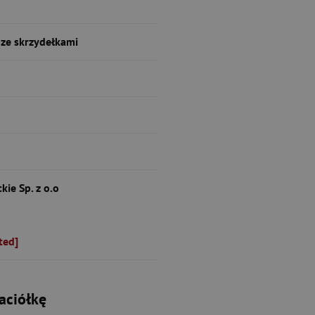
ze skrzydełkami
ie Sp. z o.o
ted]
aciółkę