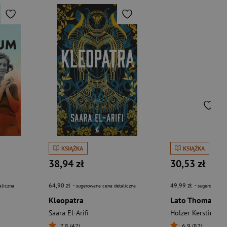
KSIĄŻKA
KSIĄŻKA
38,94 zł
30,53 zł
64,90 zł
49,99 zł
aliczna
- sugerowana cena detaliczna
- sugerowana c
Kleopatra
Lato Thomasa 
Saara El-Arifi
Holzer Kerstin
7,8 (42)
6,9 (82)