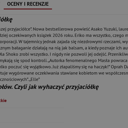
Y
OCENY I RECENZJE
iółkę
szej przyjaciółce”. Nowa bestsellerowa powieść Asako Yuzuki, laure
rdziej oczekiwanych książek 2026 roku. Eriko ma wszystko, czego m
 korporacji. W tajemnicy jednak zajada się niezdrowymi rzeczami, 
cznym bałaganie działają na nią jak balsam, a kiedy poznaje ich au
. Dla Shoko zrobi wszystko. I nigdy nie pozwoli jej odejść. Przenik
mykają się spod kontroli. „Autorka fenomenalnego Masła powraca z
tylko poczuć się wyjątkowo. Już złapaliśmy się na haczyk!” Oprah 
etuje wygórowane oczekiwania stawiane kobietom we współczesnej
znościowych”. „Elle”
ołów. Czyli jak wyhaczyć przyjaciółkę
kie