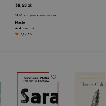
38,68 zł
59,90 zł
- sugerowana cena detaliczna
Masło
Asako Yuzuki
6,8 (1524)