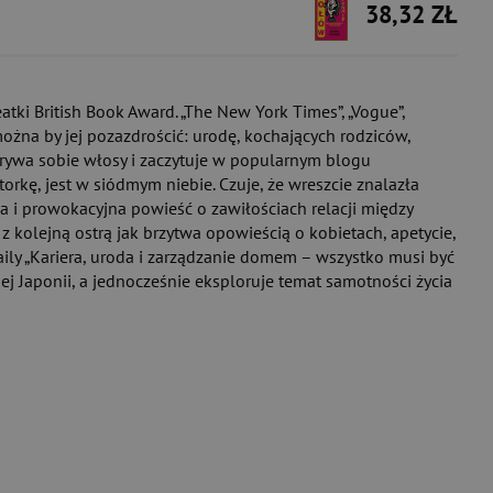
38,32 ZŁ
atki British Book Award. „The New York Times”, „Vogue”,
ożna by jej pozazdrościć: urodę, kochających rodziców,
wyrywa sobie włosy i zaczytuje w popularnym blogu
torkę, jest w siódmym niebie. Czuje, że wreszcie znalazła
liwa i prowokacyjna powieść o zawiłościach relacji między
 kolejną ostrą jak brzytwa opowieścią o kobietach, apetycie,
Daily „Kariera, uroda i zarządzanie domem – wszystko musi być
 Japonii, a jednocześnie eksploruje temat samotności życia