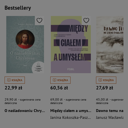
Bestsellery
KSIĄŻKA
KSIĄŻKA
KSIĄŻKA
22,99 zł
60,56 zł
27,69 zł
29,90 zł
69,00 zł
45,00 zł
- sugerowana cena
- sugerowana cena
- sugerowana c
detaliczna
detaliczna
detaliczna
O naśladowaniu Chrystusa wyd. 2026
Między ciałem a umysłem
Janina Kokoszka-Paszkot
,
Piotr Wierzbiński
Janusz Wacławiak