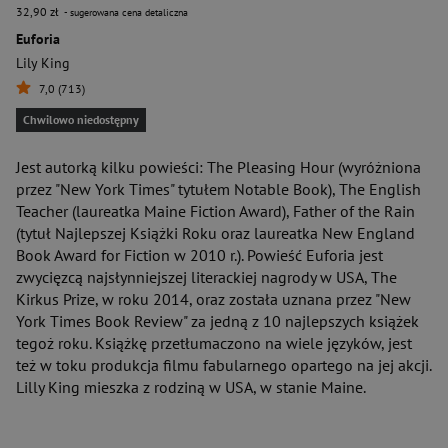
32,90 zł
- sugerowana cena detaliczna
Euforia
Lily King
7,0 (713)
Chwilowo niedostępny
Jest autorką kilku powieści: The Pleasing Hour (wyróżniona
przez "New York Times" tytułem Notable Book), The English
Teacher (laureatka Maine Fiction Award), Father of the Rain
(tytuł Najlepszej Książki Roku oraz laureatka New England
Book Award for Fiction w 2010 r.). Powieść Euforia jest
zwycięzcą najsłynniejszej literackiej nagrody w USA, The
Kirkus Prize, w roku 2014, oraz została uznana przez "New
York Times Book Review" za jedną z 10 najlepszych książek
tegoż roku. Książkę przetłumaczono na wiele języków, jest
też w toku produkcja filmu fabularnego opartego na jej akcji.
Lilly King mieszka z rodziną w USA, w stanie Maine.