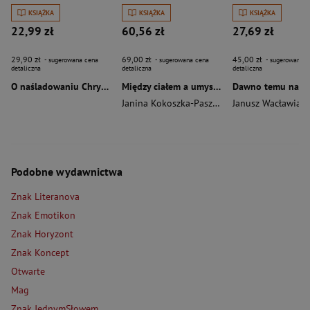
KSIĄŻKA
KSIĄŻKA
KSIĄŻKA
22,99 zł
60,56 zł
27,69 zł
29,90 zł
69,00 zł
45,00 zł
- sugerowana cena
- sugerowana cena
- sugerowana c
detaliczna
detaliczna
detaliczna
O naśladowaniu Chrystusa wyd. 2026
Między ciałem a umysłem
Janina Kokoszka-Paszkot
,
Piotr Wierzbiński
Janusz Wacławiak
Podobne wydawnictwa
Znak Literanova
Znak Emotikon
Znak Horyzont
Znak Koncept
Otwarte
Mag
Znak JednymSłowem