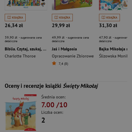
KSIĄŻKA
KSIĄŻKA
KSIĄŻKA
26,34 zł
29,99 zł
31,30 zł
39,90 zł
49,99 zł
47,90 zł
- sugerowana cena
- sugerowana cena
- sugerowana c
detaliczna
detaliczna
detaliczna
Biblia. Czytaj, szukaj, odkrywaj
Jaś i Małgosia
Charlotte Thoroe
Opracowanie Zbiorowe
Ślizowska Monika
7,4 (8)
Oceny i recenzje książki
Święty Mikołaj
Średnia ocen:
7.00
/10
Liczba ocen:
2