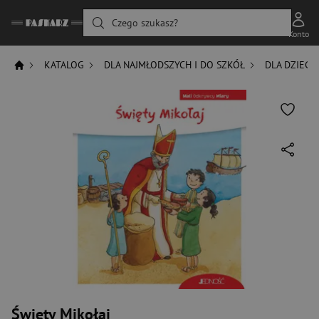
Czego szukasz?
Konto
KATALOG
DLA NAJMŁODSZYCH I DO SZKÓŁ
DLA DZIECI
Święty Mikołaj