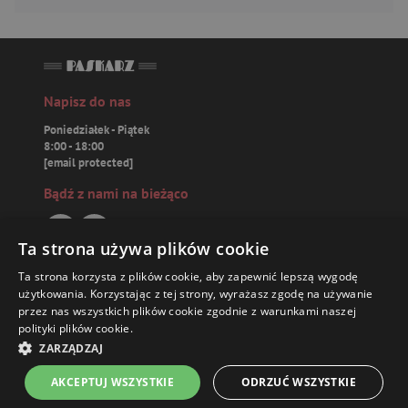
Napisz do nas
Poniedziałek - Piątek
8:00 - 18:00
[email protected]
Bądź z nami na bieżąco
Ta strona używa plików cookie
Ta strona korzysta z plików cookie, aby zapewnić lepszą wygodę
Paskarz.pl
użytkowania. Korzystając z tej strony, wyrażasz zgodę na używanie
przez nas wszystkich plików cookie zgodnie z warunkami naszej
polityki plików cookie.
Zamówienia
10,72 ZŁ
ZARZĄDZAJ
Książki
AKCEPTUJ WSZYSTKIE
ODRZUĆ WSZYSTKIE
Strona główna
Menu
Kontakt
Listy zakupowe