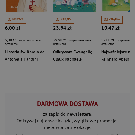
KSIĄŻKA
KSIĄŻKA
KSIĄŻKA
6,00 zł
23,94 zł
10,47 zł
6,00 zł
39,90 zł
12,00 zł
- sugerowana cena
- sugerowana cena
- sugerowana c
detaliczna
detaliczna
detaliczna
Historia św. Karola de Foucauld
Odkrywam Ewangelię. Czytanki zdrapywanki
Antonella Pandini
Glaux Raphaële
Reinhard Abeln
DARMOWA DOSTAWA
za zapis do newslettera!
Odkrywaj najlepsze książki, wyjątkowe promocje i
niepowtarzalne okazje.