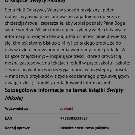
O książce
Święty Mikołaj
Seria Mali Odkrywcy Wiary w sposób przyjazny i pełen
radości wyjaśnia dzieciom ważne zagadnienia dotyczące
chrześcijaństwa i zaprasza je, aby lepiej poznały Pana Boga i
swoje wnętrze. W tym tomiku przeczytamy wiele ciekawych
informacji o Świętym Mikołaju. Mali chrześcijanie dowiedzą
się, kim był słynny biskup z Miry i co takiego zrobił, że do
dziś w dzień jego wspomnienia wręczamy sobie podarki. W
książce znajdziemy: – inspirujące treści, które z łatwością
można zastosować na lekcjach religii w przedszkolu i szkole;
– wiele przydatnej wiedzy wyjaśnionej w przystępny sposób;
– mnóstwo przykładów z życia codziennego przykuwających
uwagę dzieci; – ramki z dodatkowymi informacjami.
Szczegółowe informacje na temat książki
Święty
Mikołaj
Wydawnictwo:
Jedność
EAN:
9788383534527
Rodzaj oprawy:
Okładka broszurowa (miękka)