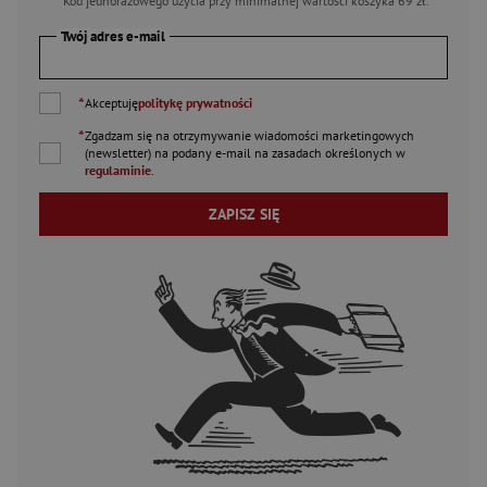
*Kod jednorazowego użycia przy minimalnej wartości koszyka 69 zł.
Twój adres e-mail
*
Akceptuję
politykę prywatności
*
Zgadzam się na otrzymywanie wiadomości marketingowych
(newsletter) na podany
e-mail
na zasadach określonych w
regulaminie
.
ZAPISZ SIĘ