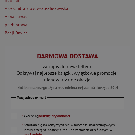
null null
Aleksandra Srokowska-Ziółkowska
Anna Llenas
pr. zbiorowa
Benji Davies
DARMOWA DOSTAWA
za zapis do newslettera!
Odkrywaj najlepsze książki, wyjątkowe promocje i
niepowtarzalne okazje.
*Kod jednorazowego użycia przy minimalnej wartości koszyka 69 zł.
Twój adres e-mail
*
Akceptuję
politykę prywatności
*
Zgadzam się na otrzymywanie wiadomości marketingowych
(newsletter) na podany
e-mail
na zasadach określonych w
regulaminie
.