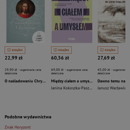
KSIĄŻKA
KSIĄŻKA
KSIĄŻKA
22,99 zł
60,56 zł
27,69 zł
29,90 zł
69,00 zł
45,00 zł
- sugerowana cena
- sugerowana cena
- sugerowana c
detaliczna
detaliczna
detaliczna
O naśladowaniu Chrystusa wyd. 2026
Między ciałem a umysłem
Janina Kokoszka-Paszkot
,
Piotr Wierzbiński
Janusz Wacławiak
Podobne wydawnictwa
Znak Horyzont