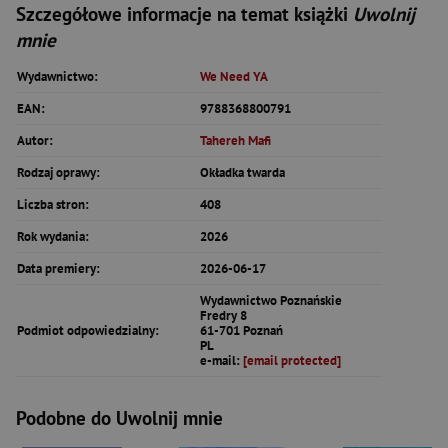
Szczegółowe informacje na temat książki
Uwolnij
mnie
Wydawnictwo:
We Need YA
EAN:
9788368800791
Autor:
Tahereh Mafi
Rodzaj oprawy:
Okładka twarda
Liczba stron:
408
Rok wydania:
2026
Data premiery:
2026-06-17
Wydawnictwo Poznańskie
Fredry 8
Podmiot odpowiedzialny:
61-701 Poznań
PL
e-mail:
[email protected]
Podobne do Uwolnij mnie