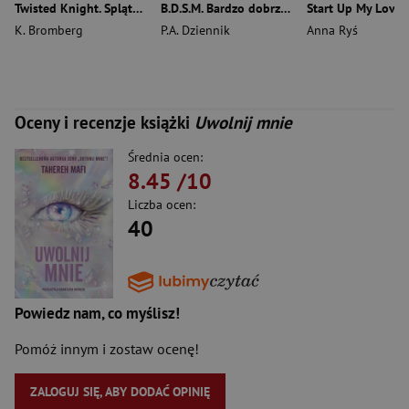
Twisted Knight. Splątane serca. Tom 1
B.D.S.M. Bardzo dobrze spaprane możliwości
Start Up My Love
K. Bromberg
P.A. Dziennik
Anna Ryś
Oceny i recenzje książki
Uwolnij mnie
Średnia ocen:
8.45
/10
Liczba ocen:
40
Powiedz nam, co myślisz!
Pomóż innym i zostaw ocenę!
ZALOGUJ SIĘ, ABY DODAĆ OPINIĘ