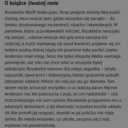
O książce
Uwolnij mnie
Rosabelle Wolff miała plan. Teraz pragnie zemsty. Aby ocalić
siostrę, musi wrócić tam, gdzie wszystko się zaczęło – do
świata zbudowanego na kontroli, strachu i kłamstwach. W
państwie, które uczy obywateli milczeć, Rosabelle nauczyła
się zabijać... własne emocje. Ale gdy serce zaczyna bić
szybciej, a myśli wymykają się spod kontroli, pojawia się on.
Jedyna osoba, której nigdy nie powinna była zaufać. James
Anderson miał misję. Teraz ma tylko kłopoty. Walka wymaga
poświęceń, ale nikt nie chce mieć w drużynie byłej
zabójczyni. Rosabelle stanowi dla niego zagadkę – skryty
sojusznik, żywa broń i dziewczyna, której spojrzenie potrafi
zatrzymać oddech. Miłość do niej już raz go złamała. Tym
razem może zniszczyć wszystko, o co walczy. Aaron Warner
Anderson ma złe przeczucia. Czuje, że coś nadchodzi – coś
mroczniejszego niż sam system. Rosabelle przypomina mu o
własnych demonach, a jej obecność rozsadza kruche układy
sił. Nie potrafi jej rozgryźć, dopóki w jej pobliżu nie staje
James. Bo wtedy wszystko, co ukryte, zaczyna się z niej
wylewać na powierzchnię.