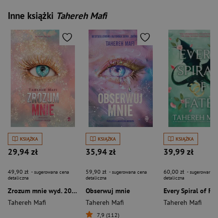
Inne książki
Tahereh Mafi
KSIĄŻKA
KSIĄŻKA
KSIĄŻKA
29,94 zł
35,94 zł
39,99 zł
49,90 zł
59,90 zł
60,00 zł
- sugerowana cena
- sugerowana cena
- sugerowana c
detaliczna
detaliczna
detaliczna
Zrozum mnie wyd. 2026
Obserwuj mnie
Every Spiral of Fa
Tahereh Mafi
Tahereh Mafi
Tahereh Mafi
7,9 (112)