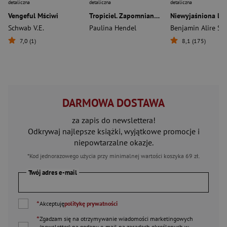
detaliczna
detaliczna
detaliczna
Vengeful Mściwi
Tropiciel. Zapomniana księga. Tom 2 wyd. 2024
Schwab V.E.
Paulina Hendel
Benjamin Alire Sá
7,0 (1)
8,1 (175)
DARMOWA DOSTAWA
za zapis do newslettera!
Odkrywaj najlepsze książki, wyjątkowe promocje i
niepowtarzalne okazje.
*Kod jednorazowego użycia przy minimalnej wartości koszyka 69 zł.
Twój adres e-mail
*
Akceptuję
politykę prywatności
*
Zgadzam się na otrzymywanie wiadomości marketingowych
(newsletter) na podany
e-mail
na zasadach określonych w