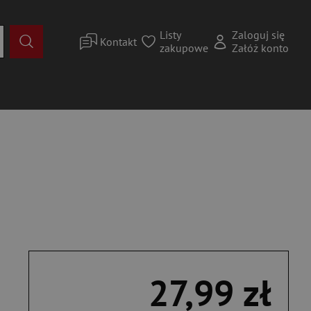
Listy
Zaloguj się
Kontakt
zakupowe
Załóż konto
27,99 zł