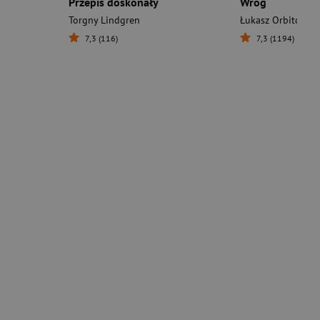
Przepis doskonały
Wróg
Torgny Lindgren
Łukasz Orbitowski
7,3 (116)
7,3 (1194)