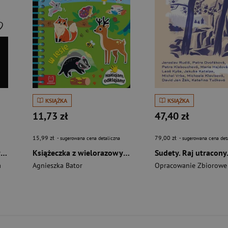
KSIĄŻKA
KSIĄŻKA
11,73 zł
47,40 zł
15,99 zł
79,00 zł
- sugerowana cena detaliczna
- sugerowana cena det
MAM eMOCje. Wielkie sprawy małych ludzi. Opowiadania terapeutyczne. Część 2
Książeczka z wielorazowymi naklejkami. W lesie. Naklejam, odklejam!
a
Agnieszka Bator
Opracowanie Zbiorowe