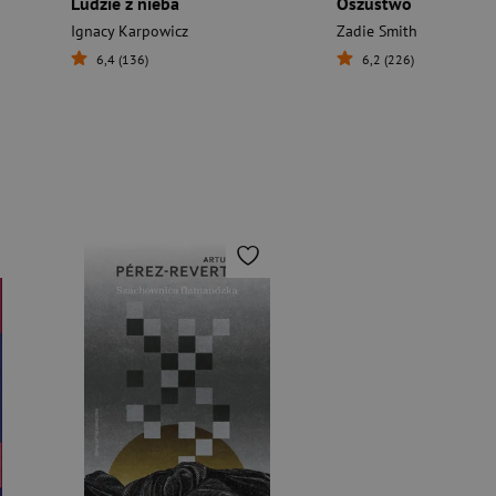
Ludzie z nieba
Oszustwo
Ignacy Karpowicz
Zadie Smith
6,4 (136)
6,2 (226)