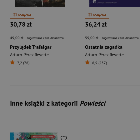
KSIĄŻKA
KSIĄŻKA
30,78 zł
36,24 zł
49,00 zł
59,00 zł
- sugerowana cena detaliczna
- sugerowana cena detaliczna
Przylądek Trafalgar
Ostatnia zagadka
Arturo Pérez-Reverte
Arturo Pérez-Reverte
7,2 (76)
6,9 (257)
Inne książki z kategorii
Powieści