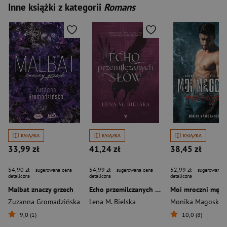
Inne książki z kategorii
Romans
KSIĄŻKA
KSIĄŻKA
KSIĄŻKA
33,99 zł
41,24 zł
38,45 zł
54,90 zł
54,99 zł
52,99 zł
- sugerowana cena
- sugerowana cena
- sugerowana c
detaliczna
detaliczna
detaliczna
Malbat znaczy grzech
Echo przemilczanych słów
Moi mroczni mężc
Zuzanna Gromadzińska
Lena M. Bielska
9,0 (1)
10,0 (8)