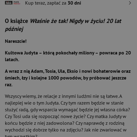
Kup teraz, zapłać za
30 dni
O książce
Właśnie że tak! Nigdy w życiu! 20 lat
później
Nareszcie!
Kultowa Judyta – którą pokochały miliony – powraca po 20
latach.
A wraz z nią Adam, Tosia, Ula, Eksio i nowi bohaterowie oraz
śmiech, łzy i kolejne 1000 powodów, by próbować jeszcze
raz.
Wszyscy wiemy, że relacje z innymi ludźmi nie są łatwe. A
najlepiej wie o tym Judyta. Czy tym razem będzie w stanie
służyć radą, gdy wsparcia wymagać będzie jej własna córka?
Czy Tosi uda się rozpocząć nowe życie? Czy matka Judyty w
końcu będzie z niej zadowolona? Czy naprawdę z rodziną
wychodzi się dobrze tylko na zdjęciu? Jak nie zwariować w
tym wszystkim?