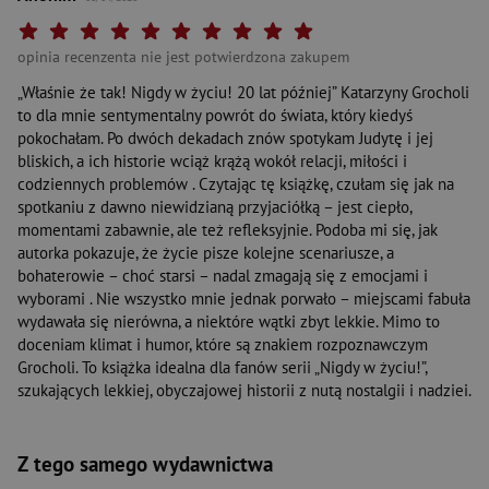
Twoja ocena: Beznadziejna 1/10"
Twoja ocena: Bardzo słaba 2/10"
Twoja ocena: Słaba 3/10"
Twoja ocena: Może być 4/10"
Twoja ocena: Przeciętna 5/10"
Twoja ocena: Dobra 6/10"
Twoja ocena: Bardzo dobra 7/10"
Twoja ocena: Rewelacyjna 8/10"
Twoja ocena: Wybitna 9/10"
Twoja ocena: Arcydzieło 10
opinia recenzenta nie jest potwierdzona zakupem
„Właśnie że tak! Nigdy w życiu! 20 lat później” Katarzyny Grocholi
to dla mnie sentymentalny powrót do świata, który kiedyś
pokochałam. Po dwóch dekadach znów spotykam Judytę i jej
bliskich, a ich historie wciąż krążą wokół relacji, miłości i
codziennych problemów . Czytając tę książkę, czułam się jak na
spotkaniu z dawno niewidzianą przyjaciółką – jest ciepło,
momentami zabawnie, ale też refleksyjnie. Podoba mi się, jak
autorka pokazuje, że życie pisze kolejne scenariusze, a
bohaterowie – choć starsi – nadal zmagają się z emocjami i
wyborami . Nie wszystko mnie jednak porwało – miejscami fabuła
wydawała się nierówna, a niektóre wątki zbyt lekkie. Mimo to
doceniam klimat i humor, które są znakiem rozpoznawczym
Grocholi. To książka idealna dla fanów serii „Nigdy w życiu!”,
szukających lekkiej, obyczajowej historii z nutą nostalgii i nadziei.
Z tego samego wydawnictwa