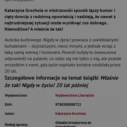
Katarzyna Grochola w mistrzowski sposób łączy humor i
cięty dowcip z rodzinną opowieścią i nadzieją, że nawet z
najtrudniejszej sytuacji może wyniknąć coś dobrego.
Niemożliwe? A właśnie że tak!
Autorka kultowego
Nigdy w życiu!
powraca z uwielbianymi
bohaterami – dojrzalszymi, nieco innymi, a jednak wciąż z
taką samą werwą i humorem. Powrót Judyty to brawurowa
odpowiedź na pytanie, co stało się nie tylko z nią, ale przede
wszystkim z nami, gdy życie napisało kolejne rozdziały przez
20 lat.
Szczegółowe informacje na temat książki
Właśnie
że tak! Nigdy w życiu! 20 lat później
Wydawnictwo:
Wydawnictwo Literackie
EAN:
9788308088722
Autor:
Katarzyna Grochola
Okładka broszurowa ze
Rodzaj oprawy:
skrzydełkami