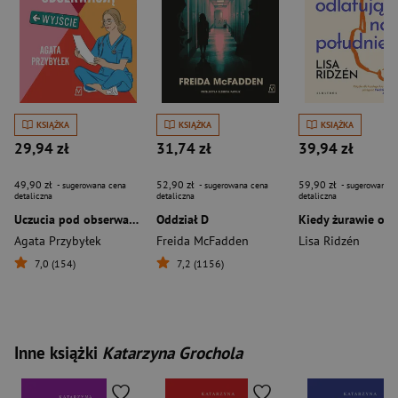
KSIĄŻKA
KSIĄŻKA
KSIĄŻKA
29,94 zł
31,74 zł
39,94 zł
49,90 zł
52,90 zł
59,90 zł
- sugerowana cena
- sugerowana cena
- sugerowana c
detaliczna
detaliczna
detaliczna
Uczucia pod obserwacją
Oddział D
Agata Przybyłek
Freida McFadden
Lisa Ridzén
7,0 (154)
7,2 (1156)
Inne książki
Katarzyna Grochola