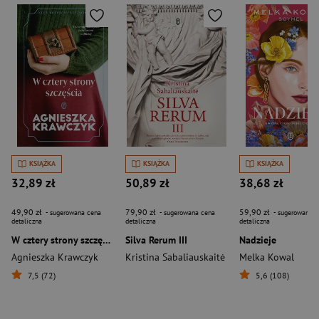
KSIĄŻKA
KSIĄŻKA
KSIĄŻKA
32,89 zł
50,89 zł
38,68 zł
49,90 zł
79,90 zł
59,90 zł
- sugerowana cena
- sugerowana cena
- sugerowana c
detaliczna
detaliczna
detaliczna
W cztery strony szczęścia
Silva Rerum III
Nadzieje
Agnieszka Krawczyk
Kristina Sabaliauskaitė
Melka Kowal
7,5 (72)
5,6 (108)