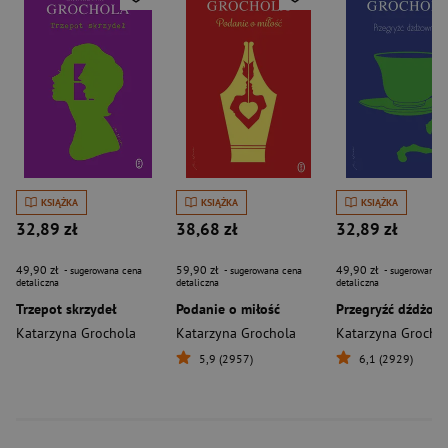
KSIĄŻKA
KSIĄŻKA
KSIĄŻKA
32,89 zł
38,68 zł
32,89 zł
49,90 zł
59,90 zł
49,90 zł
- sugerowana cena
- sugerowana cena
- sugerowana c
detaliczna
detaliczna
detaliczna
Trzepot skrzydeł
Podanie o miłość
Przegryźć dźdżow
Katarzyna Grochola
Katarzyna Grochola
Katarzyna Grocho
5,9 (2957)
6,1 (2929)