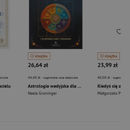
KSIĄŻKA
KSIĄŻKA
26,64 zł
23,99 zł
44,40 zł
40,00 zł
aliczna
- sugerowana cena detaliczna
- sugerowana c
acielu
Astrologia wedyjska dla początkujących. 10 kroków do interpretacji horoskopu
Kiedyś się zdarz
Neela Groninger
Małgorzata Przyb