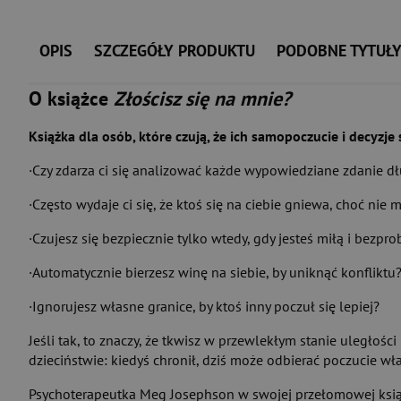
OPIS
SZCZEGÓŁY PRODUKTU
PODOBNE TYTUŁ
O książce
Złościsz się na mnie?
Książka dla osób, które czują, że ich samopoczucie i decyzj
·Czy zdarza ci się analizować każde wypowiedziane zdanie 
·Często wydaje ci się, że ktoś się na ciebie gniewa, choć ni
·Czujesz się bezpiecznie tylko wtedy, gdy jesteś miłą i bez
·Automatycznie bierzesz winę na siebie, by uniknąć konfliktu
·Ignorujesz własne granice, by ktoś inny poczuł się lepiej?
Jeśli tak, to znaczy, że tkwisz w przewlekłym stanie uległoś
dzieciństwie: kiedyś chronił, dziś może odbierać poczucie wł
Psychoterapeutka Meg Josephson w swojej przełomowej ksią