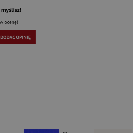
 myślisz!
aw ocenę!
Y DODAĆ OPINIĘ