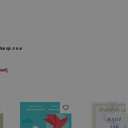
ka sp. z o.o
ted]