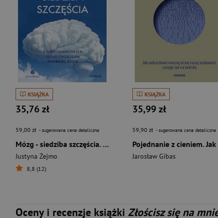
KSIĄŻKA
KSIĄŻKA
35,76 zł
35,99 zł
59,00 zł
59,90 zł
- sugerowana cena detaliczna
- sugerowana cena detaliczna
Mózg - siedziba szczęścia. 6 neuronaukowych zasad tworzenia dobrego życia
Justyna Żejmo
Jarosław Gibas
8,8 (12)
Oceny i recenzje książki
Złościsz się na mni