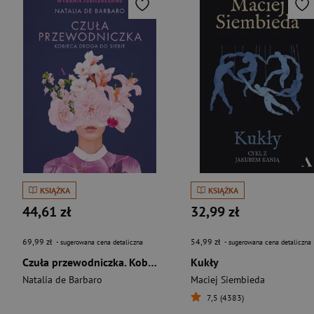
KSIĄŻKA
KSIĄŻKA
44,61 zł
32,99 zł
69,99 zł
54,99 zł
- sugerowana cena detaliczna
- sugerowana cena detaliczna
Czuła przewodniczka. Kobieca droga do siebie. Wydanie jubileuszowe
Kukły
Natalia de Barbaro
Maciej Siembieda
7,5 (4383)