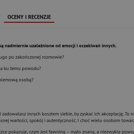
Y
OCENY I RECENZJE
e są nadmiernie uzależnione od emocji i oczekiwań innych.
długo po zakończonej rozmowie?
e ma ku temu powodu?
problemową osobą?
?
ci i zadowalasz innych kosztem siebie, by zyskać ich akceptację. T
asnej wartości, spokój i autentyczność. I choć wielu osobom towarz
żce pokazuje, czym jest fawning – mało znana, a niezwykle pow