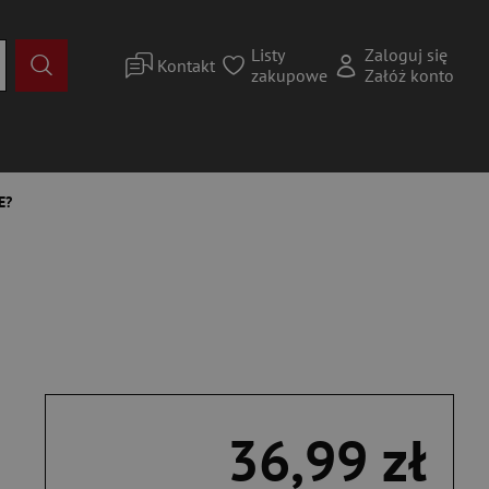
Listy
Zaloguj się
Kontakt
zakupowe
Załóż konto
E?
36,99 zł