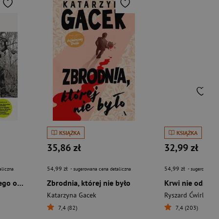
KSIĄŻKA
KSIĄŻKA
35,86 zł
32,99 zł
54,99 zł
54,99 zł
aliczna
- sugerowana cena detaliczna
- sugerowana c
Jak nie zabiłem swojego ojca i jak bardzo tego żałuję
Zbrodnia, której nie było
Krwi nie odmówi
Katarzyna Gacek
Ryszard Ćwirlej
7,4 (82)
7,4 (203)