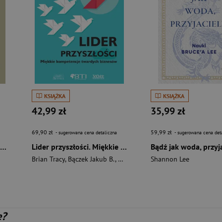
KSIĄŻKA
KSIĄŻKA
42,99 zł
35,99 zł
69,90 zł
59,99 zł
- sugerowana cena detaliczna
- sugerowana cena det
Pojednanie z cieniem. Jak zaakceptować i przejąć kontrolę nad mroczną stroną naszej osobowości, którą skrywamy przed światem i samym sobą
Lider przyszłości. Miękkie kompetencje twartych biznesów
Bądź jak woda, przyj
Brian Tracy
,
Bączek Jakub B.
,
Kamil Romel-Sambor
Shannon Lee
e?