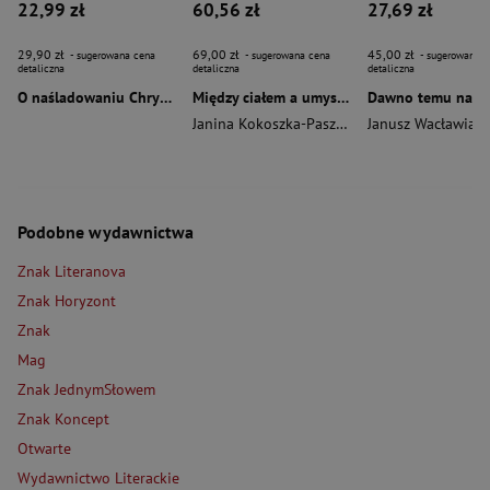
22,99 zł
60,56 zł
27,69 zł
29,90 zł
69,00 zł
45,00 zł
- sugerowana cena
- sugerowana cena
- sugerowana c
detaliczna
detaliczna
detaliczna
O naśladowaniu Chrystusa wyd. 2026
Między ciałem a umysłem
Janina Kokoszka-Paszkot
,
Piotr Wierzbiński
Janusz Wacławiak
Podobne wydawnictwa
Znak Literanova
Znak Horyzont
Znak
Mag
Znak JednymSłowem
Znak Koncept
Otwarte
Wydawnictwo Literackie