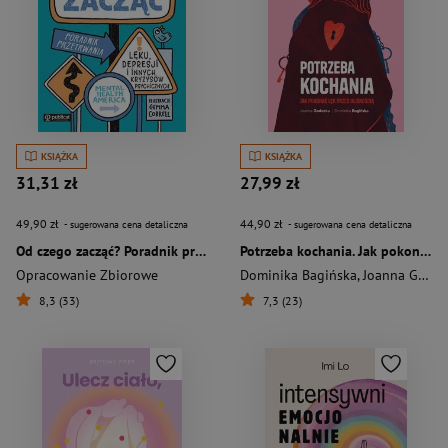
KSIĄŻKA
KSIĄŻKA
31,31 zł
27,99 zł
49,90 zł
44,90 zł
- sugerowana cena detaliczna
- sugerowana cena detaliczna
Od czego zacząć? Poradnik przetrwania lęku, depresji i innych kryzysów psychicznych
Potrzeba kochania. Jak pokonać lęk przed bliskością
Opracowanie Zbiorowe
Dominika Bagińska
,
Joanna Godecka
8,3 (33)
7,3 (23)