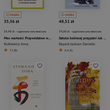
KSIĄŻKA
KSIĄŻKA
35,56 zł
48,51 zł
54,90 zł
59,00 zł
- sugerowana cena detaliczna
- sugerowana cena detaliczna
Moc wartości. Przywództwo w świecie zmian
Sztuka kobiecej przyjaźni Jak pielęgnować więzi i rozwiązywać konflikty między kobietami
Rulkiewicz Anna
Bayard-Jackson Danielle
7,7 (9)
8,4 (5)