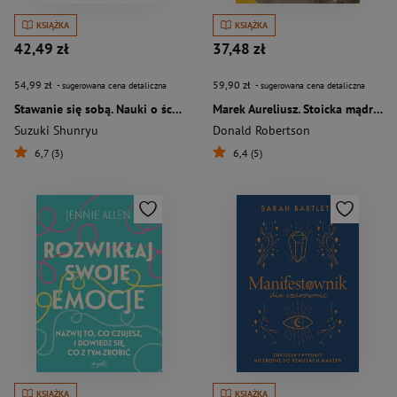
KSIĄŻKA
KSIĄŻKA
42,49 zł
37,48 zł
54,99 zł
59,90 zł
- sugerowana cena detaliczna
- sugerowana cena detaliczna
Stawanie się sobą. Nauki o ścieżce życia zen
Marek Aureliusz. Stoicka mądrość władcy
Suzuki Shunryu
Donald Robertson
6,7 (3)
6,4 (5)
KSIĄŻKA
KSIĄŻKA