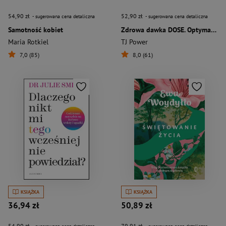
54,90 zł
52,90 zł
- sugerowana cena detaliczna
- sugerowana cena detaliczna
Samotność kobiet
Zdrowa dawka DOSE. Optymalizuj pracę mózgu i ciała, regulując uwalnianie dopaminy, oksytocyny, serotoniny i endorfin
Maria Rotkiel
TJ Power
7,0 (85)
8,0 (61)
KSIĄŻKA
KSIĄŻKA
36,94 zł
50,89 zł
54,90 zł
79,91 zł