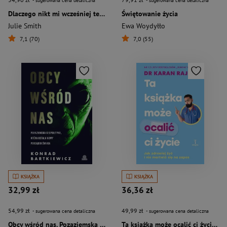
- sugerowana cena detaliczna
- sugerowana cena detaliczna
Dlaczego nikt mi wcześniej tego nie powiedział?
Świętowanie życia
Julie Smith
Ewa Woydyłło
7,1 (70)
7,0 (55)
KSIĄŻKA
KSIĄŻKA
32,99 zł
36,36 zł
54,99 zł
49,99 zł
- sugerowana cena detaliczna
- sugerowana cena detaliczna
Obcy wśród nas. Pozaziemska geopolityka, która ustala nowy porządek świata
Ta książka może ocalić ci życie Jak zdrowiej żyć i nie martwić się na zapas