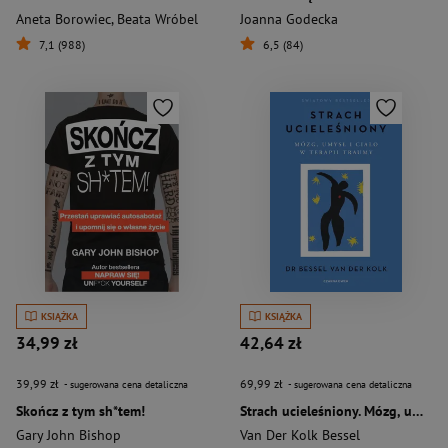
Aneta Borowiec
,
Beata Wróbel
Joanna Godecka
7,1 (988)
6,5 (84)
KSIĄŻKA
KSIĄŻKA
34,99 zł
42,64 zł
39,99 zł
69,99 zł
- sugerowana cena detaliczna
- sugerowana cena detaliczna
Skończ z tym sh*tem!
Strach ucieleśniony. Mózg, umysł i ciało w terapii traumy wyd. 2026
Gary John Bishop
Van Der Kolk Bessel