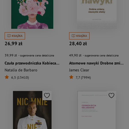
KSIĄŻKA
KSIĄŻKA
26,99 zł
28,40 zł
39,99 zł
49,90 zł
- sugerowana cena detaliczna
- sugerowana cena detaliczna
Czuła przewodniczka Kobieca droga do siebie
Atomowe nawyki Drobne zmiany, niezwykłe efekty
Natalia de Barbaro
James Clear
6,5 (13410)
7,7 (7994)