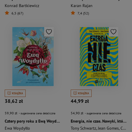
Konrad Bartkiewicz
Karan Rajan
6,5 (67)
7,4 (52)
KSIĄŻKA
KSIĄŻKA
38,62 zł
44,99 zł
59,90 zł
54,90 zł
- sugerowana cena detaliczna
- sugerowana cena detaliczna
Cztery pory roku z Ewą Woydyłło. Przewodnik po codzienności
Energia, nie czas. Nawyki, które chronią przed wypaleniem zawodowym i ciągłym przemęczeniem pracą
Ewa Woydyłło
Tony Schwartz
,
Jean Gomes
,
Catherine McCarthy