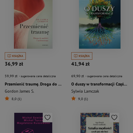
KSIĄŻKA
KSIĄŻKA
36,99 zł
41,94 zł
59,99 zł
69,90 zł
- sugerowana cena detaliczna
- sugerowana cena detaliczna
Przemienić traumę. Droga do nadziei i uzdrowienia
O duszy w transformacji Część 1
Gordon James S.
Sylwia Lamczak
8,0 (1)
9,0 (1)