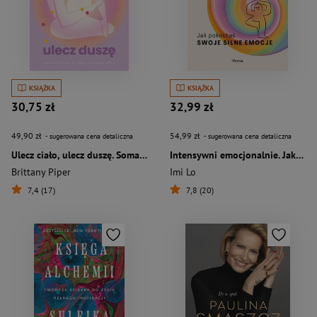
KSIĄŻKA
KSIĄŻKA
30,75 zł
32,99 zł
49,90 zł
54,99 zł
- sugerowana cena detaliczna
- sugerowana cena detaliczna
Ulecz ciało, ulecz duszę. Somatyczne ścieżki uzdrawiania
Intensywni emocjonalnie. Jak pokochać swoje silne emocje
Brittany Piper
Imi Lo
7,4 (17)
7,8 (20)