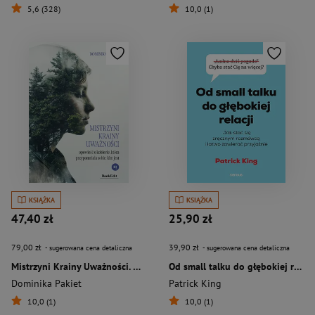
5,6 (328)
10,0 (1)
KSIĄŻKA
KSIĄŻKA
47,40 zł
25,90 zł
79,00 zł
39,90 zł
- sugerowana cena detaliczna
- sugerowana cena detaliczna
Mistrzyni Krainy Uważności. Opowieść o kobiecie, która przypomniała sobie, kiem jest
Od small talku do głębokiej relacji. Jak stać się zręcznym rozmówcą i łatwo zawierać przyjaźnie
Dominika Pakiet
Patrick King
10,0 (1)
10,0 (1)