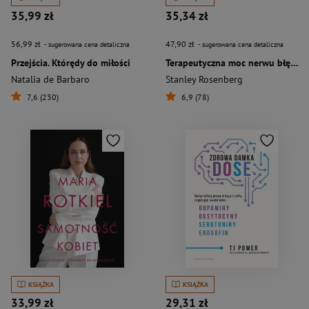
35,99 zł
35,34 zł
56,99 zł
47,90 zł
- sugerowana cena detaliczna
- sugerowana cena detaliczna
Przejścia. Którędy do miłości
Terapeutyczna moc nerwu błędnego. Praca z ciałem oparta na teorii poliwagalnej
Natalia de Barbaro
Stanley Rosenberg
7,6 (230)
6,9 (78)
KSIĄŻKA
KSIĄŻKA
33,99 zł
29,31 zł