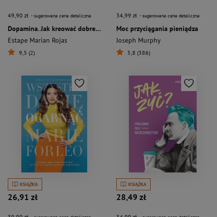
49,90 zł
34,99 zł
- sugerowana cena detaliczna
- sugerowana cena detaliczna
Dopamina. Jak kreować dobre nawyki..
Moc przyciągania pieniądza
Estape Marian Rojas
Joseph Murphy
9,5 (2)
5,8 (386)
KSIĄŻKA
KSIĄŻKA
26,91 zł
28,49 zł
39,90 zł
34,99 zł