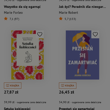
- sugerowana cena detaliczna
- sugerowana cena detaliczna
Wszystko da się ogarnąć
Jak żyć? Poradnik dla nieogarniętych
Marie Forleo
Marie Robert
7,1 (97)
5,7 (153)
KSIĄŻKA
KSIĄŻKA
27,87 zł
26,45 zł
39,99 zł
34,90 zł
- sugerowana cena detaliczna
- sugerowana cena detaliczna
Sztuka kobiecości
Przestań się zamartwiać