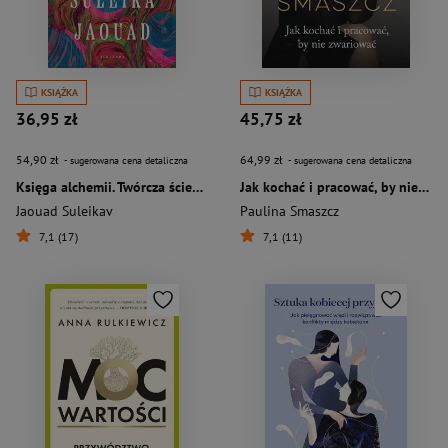
KSIĄŻKA
KSIĄŻKA
36,95 zł
45,75 zł
54,90 zł
64,99 zł
- sugerowana cena detaliczna
- sugerowana cena detaliczna
Księga alchemii. Twórcza ścieżka do życia pełnego inspiracji
Jak kochać i pracować, by nie zwariować
Jaouad Suleikav
Paulina Smaszcz
7,1 (17)
7,1 (11)