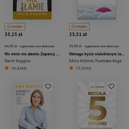
KSIĄŻKA
KSIĄŻKA
35,25 zł
23,51 zł
64,90 zł
39,90 zł
- sugerowana cena detaliczna
- sugerowana cena detaliczna
Nic mnie nie złamie. Zapanuj nad swoim umysłem i pokonaj przeciwności losu
Odwaga bycia nielubianym Japoński fenomen, który pokazuje, jak być wolnym i odmienić własne życie
David Goggins
Ichiro Kishimi
,
Fumitake Koga
7,6 (2566)
7,3 (2533)