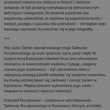
przywrócić należne mu miejsce w historii. I dobitnie
pokazuje, że był postacią wymykającą się jednoznacznym
definicjom i kategoriom. Że stwarzał przestrzeń dla
wspólnoty, udowadniał, że możliwe są pogodzenie buntu i
tradycji, postępu i szacunku dla przeszłości – nie będzie więc
lepszego momentu, by wsłuchać się w jego biografię.
+++
Mój ojciec Stefan stawiał swojego stryja Tadeusza
Pruszkowskiego za wzór spójności życia, pasji i etyki. W
książce Anny Rudnickiej-Litwinek Prusz jest człowiekiem
renesansu w nowoczesnym wydaniu. Czytając, ulegamy
czarowi jego osobowości – był człowiekiem, który z
najwyższą powagą potrafił oddawać się swojemu malarstwu,
by chwilę później bawić się, żartować i cieszyć życiem w
Kazimierzu. Między słowami wybrzmiewa jego credo –
niepokorna wolność i twórcza witalność.
Krzysztof Pruszkowski – urodzony w willi Pracownia
Tadeusza Pruszkowskiego w Kazimierzu Dolnym, architekt,