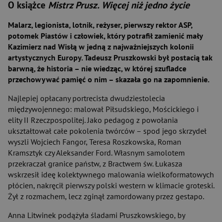
O książce
Mistrz Prusz. Więcej niż jedno życie
Malarz, legionista, lotnik, reżyser, pierwszy rektor ASP,
potomek Piastów i człowiek, który potrafił zamienić mały
Kazimierz nad Wisłą w jedną z najważniejszych kolonii
artystycznych Europy. Tadeusz Pruszkowski był postacią tak
barwną, że historia – nie wiedząc, w której szufladce
przechowywać pamięć o nim – skazała go na zapomnienie.
Najlepiej opłacany portrecista dwudziestolecia
międzywojennego: malował Piłsudskiego, Mościckiego i
elity II Rzeczpospolitej. Jako pedagog z powołania
ukształtował całe pokolenia twórców – spod jego skrzydeł
wyszli Wojciech Fangor, Teresa Roszkowska, Roman
Kramsztyk czy Aleksander Ford. Własnym samolotem
przekraczał granice państw, z Bractwem św. Łukasza
wskrzesił ideę kolektywnego malowania wielkoformatowych
płócien, nakręcił pierwszy polski western w klimacie groteski.
Żył z rozmachem, lecz zginął zamordowany przez gestapo.
Anna Litwinek podążyła śladami Pruszkowskiego, by