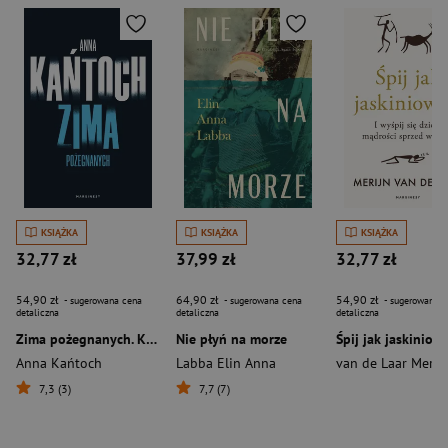
KSIĄŻKA
KSIĄŻKA
KSIĄŻKA
32,77 zł
37,99 zł
32,77 zł
54,90 zł
64,90 zł
54,90 zł
- sugerowana cena
- sugerowana cena
- sugerowana c
detaliczna
detaliczna
detaliczna
Zima pożegnanych. Krystyna Lesińska. Tom 4
Nie płyń na morze
Anna Kańtoch
Labba Elin Anna
van de Laar Merij
7,3 (3)
7,7 (7)