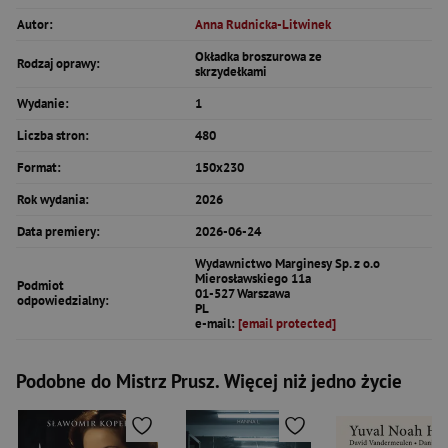
Autor:
Anna Rudnicka-Litwinek
Okładka broszurowa ze
Rodzaj oprawy:
skrzydełkami
Wydanie:
1
Liczba stron:
480
Format:
150x230
Rok wydania:
2026
Data premiery:
2026-06-24
Wydawnictwo Marginesy Sp. z o.o
Mierosławskiego 11a
Podmiot
01-527 Warszawa
odpowiedzialny:
PL
e-mail:
[email protected]
Podobne do Mistrz Prusz. Więcej niż jedno życie