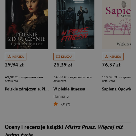
KSIĄŻKA
KSIĄŻKA
KSIĄŻKA
29,94 zł
26,39 zł
76,37 zł
49,90 zł
34,99 zł
119,90 zł
- sugerowana cena
- sugerowana cena
- sugerowana
detaliczna
detaliczna
detaliczna
Polskie zdrajczynie. Piękne, okrutne i złe
W piekle fitnessu
Hanna S
7,0 (2)
Oceny i recenzje książki
Mistrz Prusz. Więcej niż
jedno życie