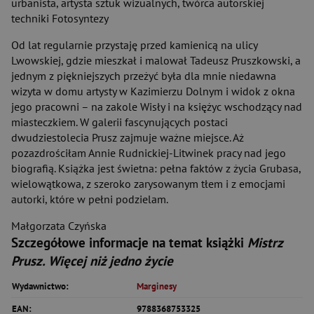
urbanista, artysta sztuk wizualnych, twórca autorskiej
techniki Fotosyntezy
Od lat regularnie przystaję przed kamienicą na ulicy
Lwowskiej, gdzie mieszkał i malował Tadeusz Pruszkowski, a
jednym z piękniejszych przeżyć była dla mnie niedawna
wizyta w domu artysty w Kazimierzu Dolnym i widok z okna
jego pracowni – na zakole Wisły i na księżyc wschodzący nad
miasteczkiem. W galerii fascynujących postaci
dwudziestolecia Prusz zajmuje ważne miejsce. Aż
pozazdrościłam Annie Rudnickiej-Litwinek pracy nad jego
biografią. Książka jest świetna: pełna faktów z życia Grubasa,
wielowątkowa, z szeroko zarysowanym tłem i z emocjami
autorki, które w pełni podzielam.
Małgorzata Czyńska
Szczegółowe informacje na temat książki
Mistrz
Prusz. Więcej niż jedno życie
Wydawnictwo:
Marginesy
EAN:
9788368753325