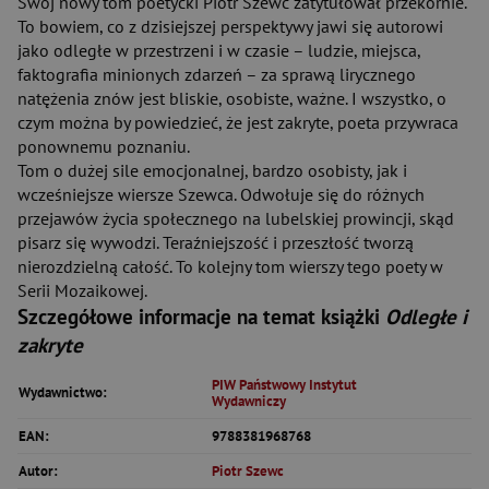
Swój nowy tom poetycki Piotr Szewc zatytułował przekornie.
To bowiem, co z dzisiejszej perspektywy jawi się autorowi
jako odległe w przestrzeni i w czasie – ludzie, miejsca,
faktografia minionych zdarzeń – za sprawą lirycznego
natężenia znów jest bliskie, osobiste, ważne. I wszystko, o
czym można by powiedzieć, że jest zakryte, poeta przywraca
ponownemu poznaniu.
Tom o dużej sile emocjonalnej, bardzo osobisty, jak i
wcześniejsze wiersze Szewca. Odwołuje się do różnych
przejawów życia społecznego na lubelskiej prowincji, skąd
pisarz się wywodzi. Teraźniejszość i przeszłość tworzą
nierozdzielną całość. To kolejny tom wierszy tego poety w
Serii Mozaikowej.
Szczegółowe informacje na temat książki
Odległe i
zakryte
PIW Państwowy Instytut
Wydawnictwo:
Wydawniczy
EAN:
9788381968768
Autor:
Piotr Szewc