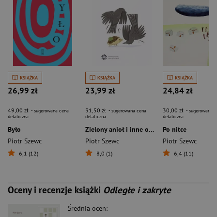
KSIĄŻKA
KSIĄŻKA
KSIĄŻKA
26,99 zł
23,99 zł
24,84 zł
49,00 zł
31,50 zł
30,00 zł
- sugerowana cena
- sugerowana cena
- sugerowana c
detaliczna
detaliczna
detaliczna
Było
Zielony anioł i inne oktostychy
Po nitce
Piotr Szewc
Piotr Szewc
Piotr Szewc
6,1 (12)
8,0 (1)
6,4 (11)
Oceny i recenzje książki
Odległe i zakryte
Średnia ocen: