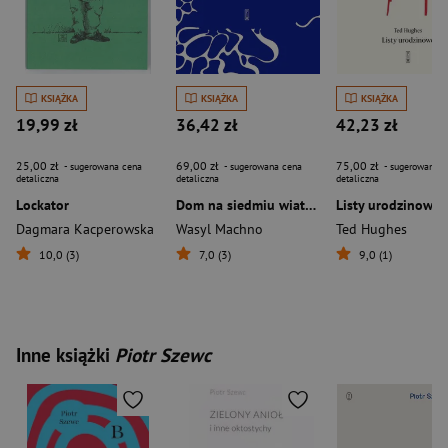
KSIĄŻKA
KSIĄŻKA
KSIĄŻKA
19,99 zł
36,42 zł
42,23 zł
25,00 zł
69,00 zł
75,00 zł
- sugerowana cena
- sugerowana cena
- sugerowana c
detaliczna
detaliczna
detaliczna
Lockator
Dom na siedmiu wiatrach
Listy urodzinowe
Dagmara Kacperowska
Wasyl Machno
Ted Hughes
10,0 (3)
7,0 (3)
9,0 (1)
Inne książki
Piotr Szewc