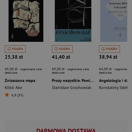
KSIĄŻKA
KSIĄŻKA
KSIĄŻKA
25,38 zł
41,40 zł
38,94 zł
45,00 zł
69,00 zł
64,90 zł
- sugerowana cena
- sugerowana cena
- sugerowana c
detaliczna
detaliczna
detaliczna
Zniszczona mapa
Prozy wszystkie. Powieści
Angelologia i dal
Kōbō Abe
Stanisław Grochowiak
6,9 (35)
DARMOWA DOSTAWA