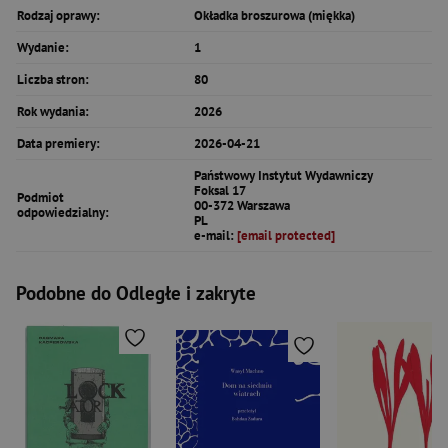
Rodzaj oprawy:
Okładka broszurowa (miękka)
Wydanie:
1
Liczba stron:
80
Rok wydania:
2026
Data premiery:
2026-04-21
Państwowy Instytut Wydawniczy
Foksal 17
Podmiot
00-372 Warszawa
odpowiedzialny:
PL
e-mail:
[email protected]
Podobne do Odległe i zakryte