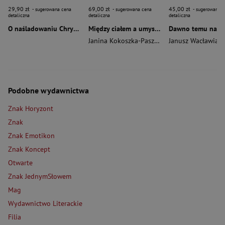
29,90 zł
69,00 zł
45,00 zł
- sugerowana cena
- sugerowana cena
- sugerowana c
detaliczna
detaliczna
detaliczna
O naśladowaniu Chrystusa wyd. 2026
Między ciałem a umysłem
Janina Kokoszka-Paszkot
,
Piotr Wierzbiński
Janusz Wacławiak
Podobne wydawnictwa
Znak Horyzont
Znak
Znak Emotikon
Znak Koncept
Otwarte
Znak JednymSłowem
Mag
Wydawnictwo Literackie
Filia