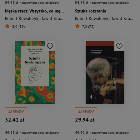
59,99 zł
54,99 zł
- sugerowana cena detaliczna
- sugerowana cena detaliczna
Męska rzecz. Wszystko, co mężczyzna musi wiedzieć, by żyć długo i aktywnie
Sztuka rozstania
Robert Kowalczyk
,
Dawid Krawczyk
,
Piotr Paweł Świniarski
Robert Kowalczyk
,
Dawid Krawczyk
8,0 (39)
7,2 (72)
KSIĄŻKA
KSIĄŻKA
32,41 zł
29,94 zł
49,99 zł
49,90 zł
- sugerowana cena detaliczna
- sugerowana cena detaliczna