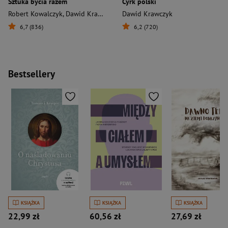
Sztuka bycia razem
Cyrk polski
Robert Kowalczyk
,
Dawid Krawczyk
,
Agata Stola
Dawid Krawczyk
,
Robert Kowalczyk Daw
6,7 (836)
6,2 (720)
Bestsellery
KSIĄŻKA
KSIĄŻKA
KSIĄŻKA
22,99 zł
60,56 zł
27,69 zł