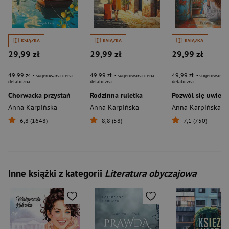
KSIĄŻKA
KSIĄŻKA
KSIĄŻKA
29,99 zł
29,99 zł
29,99 zł
49,99 zł
49,99 zł
49,99 zł
- sugerowana cena
- sugerowana cena
- sugerowana c
detaliczna
detaliczna
detaliczna
Chorwacka przystań
Rodzinna ruletka
Pozwól się uwieść
Anna Karpińska
Anna Karpińska
Anna Karpińska
6,8 (1648)
8,8 (58)
7,1 (750)
Inne książki z kategorii
Literatura obyczajowa