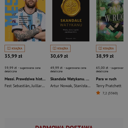
KSIĄŻKA
KSIĄŻKA
KSIĄŻKA
35,99 zł
30,69 zł
38,99 zł
59,99 zł
49,99 zł
65,00 zł
- sugerowana cena
- sugerowana cena
- sugerowana c
detaliczna
detaliczna
detaliczna
Messi. Prawdziwa historia najlepszego piłkarza świata
Skandale Watykanu. Władza, sekrety i upadek papieskiego dworu
Para w ruch
Fest Sebastián
,
Juillard Alexandre
Artur Nowak
,
Stanisław Obirek
Terry Pratchett
7,2 (3360)