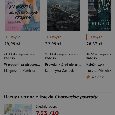
KSIĄŻKA
KSIĄŻKA
KSIĄŻKA
29,99 zł
32,99 zł
28,83 zł
49,99 zł
54,99 zł
48,00 zł
- sugerowana cena
- sugerowana cena
- sugerowana c
detaliczna
detaliczna
detaliczna
W pogoni za utraconym czasem
Prawda, której nie znałam
Księżniczka
Małgorzata Kubicka
Katarzyna Garczyk
Lucyna Olejniczak
6,6 (152)
Oceny i recenzje książki
Chorwackie powroty
Średnia ocen:
7.33
/10