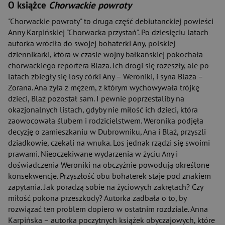
O książce
Chorwackie powroty
"Chorwackie powroty" to druga część debiutanckiej powieści
Anny Karpińskiej "Chorwacka przystań". Po dziesięciu latach
autorka wróciła do swojej bohaterki Any, polskiej
dziennikarki, która w czasie wojny bałkańskiej pokochała
chorwackiego reportera Blaża. Ich drogi się rozeszły, ale po
latach zbiegły się losy córki Any – Weroniki, i syna Blaża –
Zorana. Ana żyła z mężem, z którym wychowywała trójkę
dzieci, Blaż pozostał sam. I pewnie poprzestaliby na
okazjonalnych listach, gdyby nie miłość ich dzieci, która
zaowocowała ślubem i rodzicielstwem. Weronika podjęła
decyzję o zamieszkaniu w Dubrowniku, Ana i Blaż, przyszli
dziadkowie, czekali na wnuka. Los jednak rządzi się swoimi
prawami. Nieoczekiwane wydarzenia w życiu Any i
doświadczenia Weroniki na obczyźnie powodują określone
konsekwencje. Przyszłość obu bohaterek staje pod znakiem
zapytania. Jak poradzą sobie na życiowych zakrętach? Czy
miłość pokona przeszkody? Autorka zadbała o to, by
rozwiązać ten problem dopiero w ostatnim rozdziale. Anna
Karpińska – autorka poczytnych książek obyczajowych, które