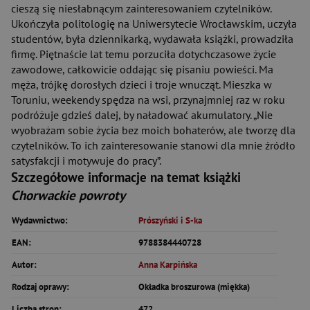
cieszą się niesłabnącym zainteresowaniem czytelników.
Ukończyła politologię na Uniwersytecie Wrocławskim, uczyła
studentów, była dziennikarką, wydawała książki, prowadziła
firmę. Piętnaście lat temu porzuciła dotychczasowe życie
zawodowe, całkowicie oddając się pisaniu powieści. Ma
męża, trójkę dorosłych dzieci i troje wnucząt. Mieszka w
Toruniu, weekendy spędza na wsi, przynajmniej raz w roku
podróżuje gdzieś dalej, by naładować akumulatory. „Nie
wyobrażam sobie życia bez moich bohaterów, ale tworzę dla
czytelników. To ich zainteresowanie stanowi dla mnie źródło
satysfakcji i motywuje do pracy”.
Szczegółowe informacje na temat książki
Chorwackie powroty
Wydawnictwo:
Prószyński i S-ka
EAN:
9788384440728
Autor:
Anna Karpińska
Rodzaj oprawy:
Okładka broszurowa (miękka)
Liczba stron:
472