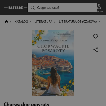
Czego szukasz?
Konto
KATALOG
LITERATURA
LITERATURA OBYCZAJOWA
C
Chorwackie powroty