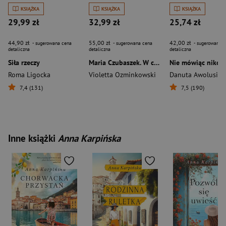
KSIĄŻKA
KSIĄŻKA
KSIĄŻKA
29,99 zł
32,99 zł
25,74 zł
44,90 zł
55,00 zł
42,00 zł
- sugerowana cena
- sugerowana cena
- sugerowana c
detaliczna
detaliczna
detaliczna
Siła rzeczy
Maria Czubaszek. W coś trzeba nie wierzyć
Nie mówiąc niko
Roma Ligocka
Violetta Ozminkowski
Danuta Awolusi
7,4 (131)
7,5 (190)
Inne książki
Anna Karpińska