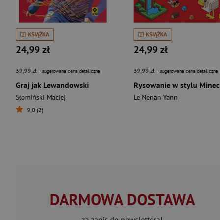
KSIĄŻKA
KSIĄŻKA
24,99 zł
24,99 zł
39,99 zł
39,99 zł
- sugerowana cena detaliczna
- sugerowana cena detaliczna
Graj jak Lewandowski
Ry
Słomiński Maciej
Le Nenan Yann
9,0 (2)
DARMOWA DOSTAWA
za zapis do newslettera!