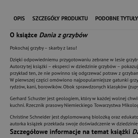
OPIS
SZCZEGÓŁY PRODUKTU
PODOBNE TYTUŁ
O książce
Dania z grzybów
Pokochaj grzyby – skarby z lasu!
Dzięki odpowiedniemu przygotowaniu zebrane w lesie grzyby
Autorzy tej książki – eksperci w dziedzinie grzybów – pokazuj
przykład ten, że nie powinno się odgrzewać potraw z grzybami
W pierwszej części omówiono najpopularniejsze gatunki gr
rydzów, kani, borowików. Obok sprawdzonych klasyków (zupy, 
Gerhard Schuster jest geologiem, który w każdej wolnej chwil
kuchni. Rzecznik prasowy Niemieckiego Towarzystwa Mikolo
Christine Schneider jest dyplomowaną biolożką oraz edukato
autorka książek przekłada swoje doświadczenie w dziedzinie b
Szczegółowe informacje na temat książki
D