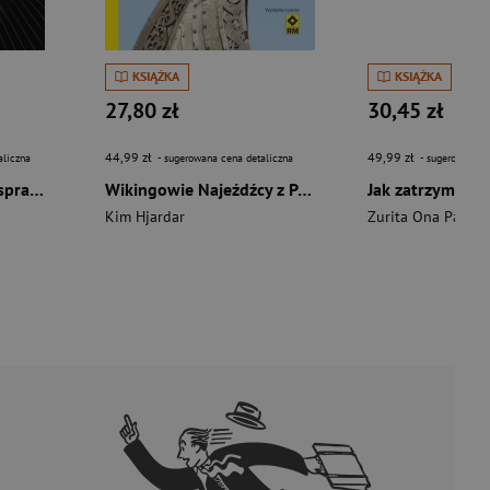
KSIĄŻKA
KSIĄŻKA
27,80 zł
30,45 zł
44,99 zł
49,99 zł
aliczna
- sugerowana cena detaliczna
- sugerowana c
Siła manifestacji Jak sprawić żeby wszechświat cię słuchał
Wikingowie Najeźdźcy z Północy wyd. 2026
Kim Hjardar
Zurita Ona Patrici