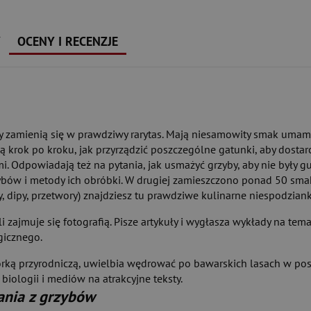
Y
OCENY I RECENZJE
 zamienią się w prawdziwy rarytas. Mają niesamowity smak umami 
ą krok po kroku, jak przyrządzić poszczególne gatunki, aby dostarc
. Odpowiadają też na pytania, jak usmażyć grzyby, aby nie były gu
zybów i metody ich obróbki. W drugiej zamieszczono ponad 50 s
dipy, przetwory) znajdziesz tu prawdziwe kulinarne niespodzianki,
i zajmuje się fotografią. Pisze artykuły i wygłasza wykłady na tem
gicznego.
rką przyrodniczą, uwielbia wędrować po bawarskich lasach w posz
iologii i mediów na atrakcyjne teksty.
ania z grzybów