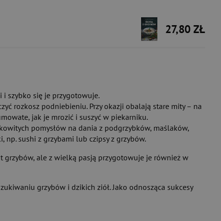
27,80 ZŁ
i szybko się je przygotowuje.
zyć rozkosz podniebieniu. Przy okazji obalają stare mity – na
mowate, jak je mrozić i suszyć w piekarniku.
makowitych pomysłów na dania z podgrzybków, maślaków,
 np. sushi z grzybami lub czipsy z grzybów.
at grzybów, ale z wielką pasją przygotowuje je również w
ukiwaniu grzybów i dzikich ziół. Jako odnosząca sukcesy