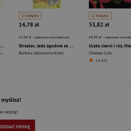
KSIĄŻKA
KSIĄŻKA
14,78 zł
53,82 zł
15,00 zł
69,99 zł
- sugerowana cena detaliczna
- sugerowana cena det
Projekt kolagen. 60 przepisów na dania, desery i napoje na każdą porę roku
Strzelec. Jedz zgodnie ze swoim znakiem zodiaku
é
Barbara Jakimowicz-Klein
Chelsea Cole
7,6 (15)
 myślisz!
aw ocenę!
Y DODAĆ OPINIĘ