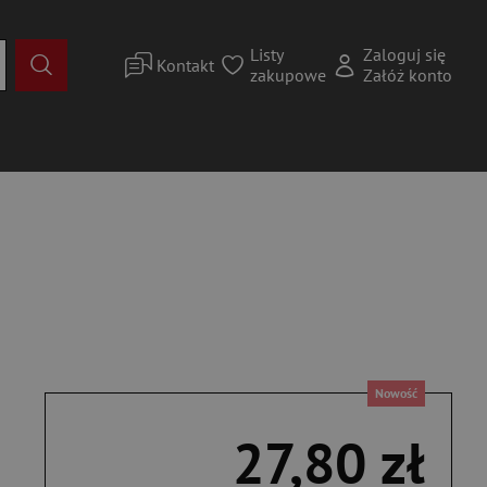
Listy
Zaloguj się
Kontakt
zakupowe
Załóż konto
Nowość
27,80 zł