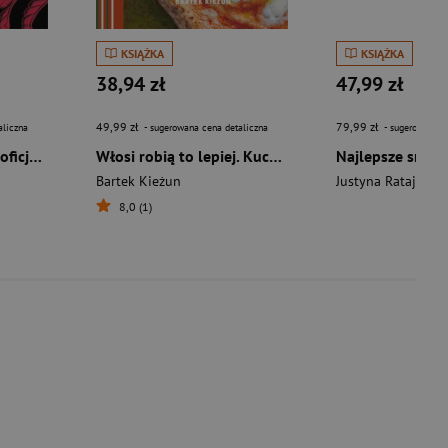
KSIĄŻKA
KSIĄŻKA
38,94 zł
47,99 zł
49,99 zł
79,99 zł
aliczna
- sugerowana cena detaliczna
- sugerowana c
Uczta cierni i róż. Nieoficjalna książka kucharska serii Dwór cierni i róż
Włosi robią to lepiej. Kuchnia włoska dla każdego. W kuchni z Kieżunem
Bartek Kieżun
Justyna Ratajczak
8,0 (1)