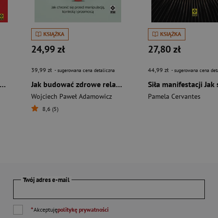
KSIĄŻKA
KSIĄŻKA
24,99 zł
27,80 zł
39,99 zł
44,99 zł
- sugerowana cena detaliczna
- sugerowana cena det
sowanie w stylu Minecraft wyd. 2026
Jak budować zdrowe relacje
Wojciech Paweł Adamowicz
Pamela Cervantes
8,6 (5)
Twój adres e-mail
*
Akceptuję
politykę prywatności