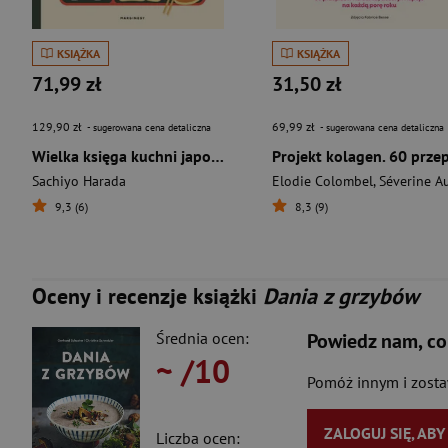
KSIĄŻKA
KSIĄŻKA
71,99 zł
31,50 zł
129,90 zł
69,99 zł
- sugerowana cena detaliczna
- sugerowana cena detaliczna
Wielka księga kuchni japońskiej. Poznaj, zorientuj się i do dzieła!
Sachiyo Harada
Elodie Colombel
,
Séverine Aug
9,3 (6)
8,3 (9)
Oceny i recenzje książki
Dania z grzybów
Średnia ocen:
Powiedz nam, co
~
/10
Pomóż innym i zost
ZALOGUJ SIĘ, AB
Liczba ocen: