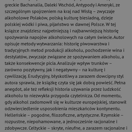
greckie Bachanalia, Daleki Wschód, Antypody i Ameryki, ze
szczególnym spojrzeniem na kraj nad Wisłą – zwyczaje
alkoholowe Polaków, polską kulturę biesiadną, dzieje
polskiej wódki i piwa, pijaństwo w dawnej Polsce. W tej
książce znajdziesz najpełniejszą i najbarwniejszą historię
spożywania napojów alkoholowych na całym świecie. Autor
opisuje metody wytwarzania: historię piwowarstwa i
tradycyjnych metod produkcji alkoholu, pochodzenie wina i
destylatów, zwyczaje związane ze spożywaniem alkoholu, a
także konsekwencje picia. Analizuje wpływ trunków –
zarówno pozytywny, jak i negatywny – na kulturę i
cywilizację. Erudycyjny, błyskotliwy a zarazem dowcipny styl
autora sprawia, że książkę czyta się jak dobrą powieść. Pełna
anegdot, ale też refleksji historia używania przez ludzkość
alkoholu to niezwykła przygoda czytelnicza. Od momentu,
gdy alkohol zadomowił się w kulturze europejskiej, stanowił
odzwierciedlenie usposobienia mieszkańców kontynentu.
Helleńskie – pogodne, filozoficzne, artystyczne. Rzymskie –
rozpustne, niepohamowane, a jednocześnie racjonalne i
zdobywcze. Celtyckie – skryte, nieufne, a zarazem racjonalne i