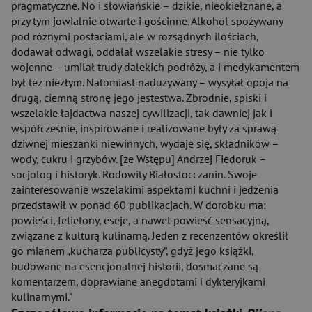
pragmatyczne. No i słowiańskie – dzikie, nieokiełznane, a
przy tym jowialnie otwarte i gościnne. Alkohol spożywany
pod różnymi postaciami, ale w rozsądnych ilościach,
dodawał odwagi, oddalał wszelakie stresy – nie tylko
wojenne – umilał trudy dalekich podróży, a i medykamentem
był też niezłym. Natomiast nadużywany – wysyłał opoja na
drugą, ciemną stronę jego jestestwa. Zbrodnie, spiski i
wszelakie łajdactwa naszej cywilizacji, tak dawniej jak i
współcześnie, inspirowane i realizowane były za sprawą
dziwnej mieszanki niewinnych, wydaje się, składników –
wody, cukru i grzybów. [ze Wstępu] Andrzej Fiedoruk –
socjolog i historyk. Rodowity Białostocczanin. Swoje
zainteresowanie wszelakimi aspektami kuchni i jedzenia
przedstawił w ponad 60 publikacjach. W dorobku ma:
powieści, felietony, eseje, a nawet powieść sensacyjną,
związane z kulturą kulinarną. Jeden z recenzentów określił
go mianem „kucharza publicysty”, gdyż jego książki,
budowane na esencjonalnej historii, dosmaczane są
komentarzem, doprawiane anegdotami i dykteryjkami
kulinarnymi."