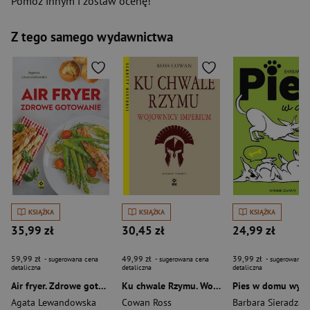
Pomóż innym i zostaw ocenę!
Z tego samego wydawnictwa
KSIĄŻKA
KSIĄŻKA
KSIĄŻKA
35,99 zł
30,45 zł
24,99 zł
59,99 zł
49,99 zł
39,99 zł
- sugerowana cena
- sugerowana cena
- sugerowana c
detaliczna
detaliczna
detaliczna
Air fryer. Zdrowe gotowanie
Ku chwale Rzymu. Wojownicy Imperium wyd. 2026
Agata Lewandowska
Cowan Ross
Barbara Sieradzan