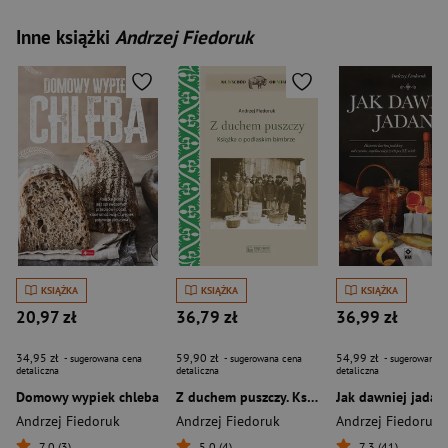
Inne książki
Andrzej Fiedoruk
KSIĄŻKA
KSIĄŻKA
KSIĄŻKA
20,97 zł
36,79 zł
36,99 zł
34,95 zł
59,90 zł
54,99 zł
- sugerowana cena
- sugerowana cena
- sugerowana c
detaliczna
detaliczna
detaliczna
Domowy wypiek chleba
Z duchem puszczy. Książka o podlaskim bimbrze
Jak dawniej jadan
Andrzej Fiedoruk
Andrzej Fiedoruk
Andrzej Fiedoruk
7,0 (3)
5,0 (4)
7,3 (41)