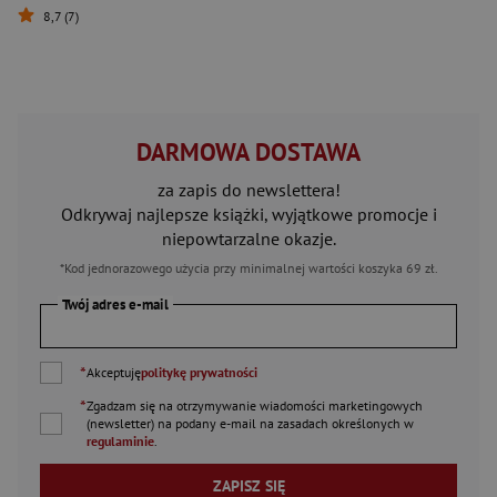
8,7 (7)
DARMOWA DOSTAWA
za zapis do newslettera!
Odkrywaj najlepsze książki, wyjątkowe promocje i
niepowtarzalne okazje.
*Kod jednorazowego użycia przy minimalnej wartości koszyka 69 zł.
Twój adres e-mail
*
Akceptuję
politykę prywatności
*
Zgadzam się na otrzymywanie wiadomości marketingowych
(newsletter) na podany
e-mail
na zasadach określonych w
regulaminie
.
ZAPISZ SIĘ