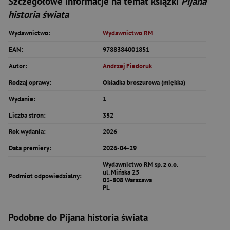
Szczegółowe informacje na temat książki
Pijana
historia świata
Wydawnictwo:
Wydawnictwo RM
EAN:
9788384001851
Autor:
Andrzej Fiedoruk
Rodzaj oprawy:
Okładka broszurowa (miękka)
Wydanie:
1
Liczba stron:
352
Rok wydania:
2026
Data premiery:
2026-04-29
Wydawnictwo RM sp. z o.o.
ul. Mińska 25
Podmiot odpowiedzialny:
03-808 Warszawa
PL
Podobne do Pijana historia świata