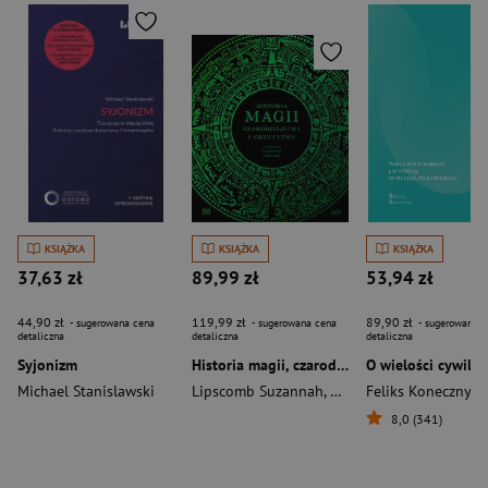
KSIĄŻKA
KSIĄŻKA
KSIĄŻKA
37,63 zł
89,99 zł
53,94 zł
44,90 zł
119,99 zł
89,90 zł
- sugerowana cena
- sugerowana cena
- sugerowana c
detaliczna
detaliczna
detaliczna
Syjonizm
Historia magii, czarodziejstwa i okultyzmu
O wielości cywiliza
Michael Stanislawski
Lipscomb Suzannah
,
Thomas Cussans
Feliks Koneczny
,
Page 
8,0 (341)