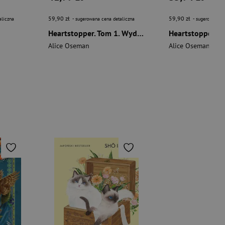
59,90 zł
59,90 zł
aliczna
- sugerowana cena detaliczna
- sugerowana c
Heartstopper. Tom 1. Wydanie specjalne
Alice Oseman
Alice Oseman