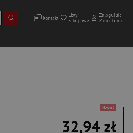
Listy
Zaloguj się
Kontakt
zakupowe
Załóż konto
Nowość
32,94 zł