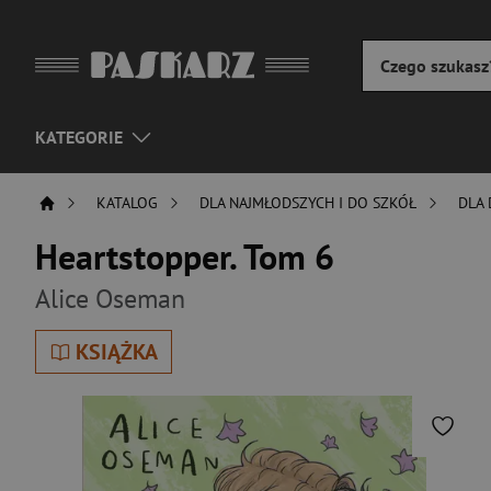
KATEGORIE
KATALOG
DLA NAJMŁODSZYCH I DO SZKÓŁ
DLA 
Heartstopper. Tom 6
Alice Oseman
KSIĄŻKA