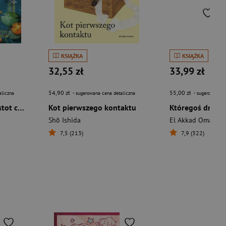
KSIĄŻKA
KSIĄŻKA
32,55 zł
33,99 zł
54,90 zł
55,00 zł
aliczna
- sugerowana cena detaliczna
- sugerowana c
Necrovet. Hodowla istot chimerycznych
Kot pierwszego kontaktu
Shō Ishida
El Akkad Omar
7,5 (213)
7,9 (322)