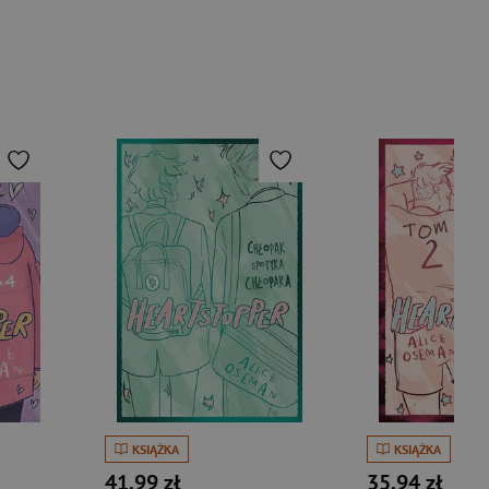
KSIĄŻKA
KSIĄŻKA
41,99 zł
35,94 zł