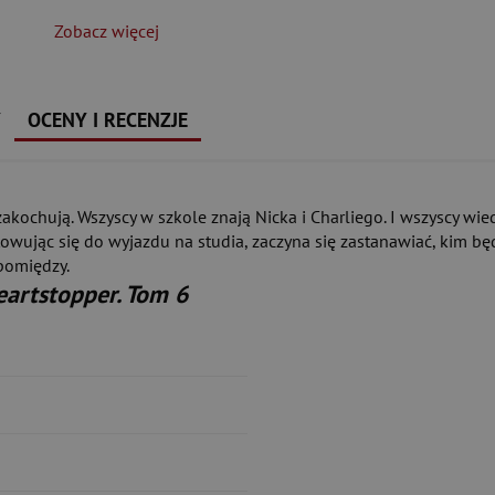
Zobacz więcej
Y
OCENY I RECENZJE
akochują. Wszyscy w szkole znają Nicka i Charliego. I wszyscy wied
ując się do wyjazdu na studia, zaczyna się zastanawiać, kim będ
 pomiędzy.
eartstopper. Tom 6