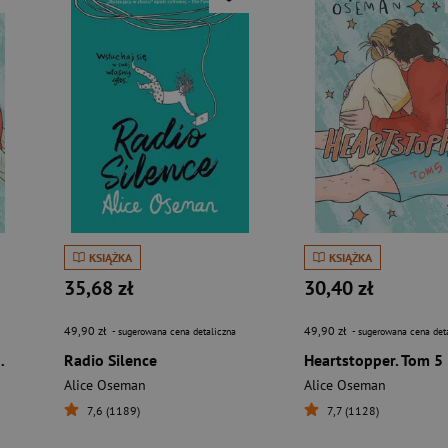
KSIĄŻKA
KSIĄŻKA
35,68 zł
30,40 zł
49,90 zł
49,90 zł
- sugerowana cena detaliczna
- sugerowana cena det
 wer. angielska
Radio Silence
Heartstopper. Tom 5
Alice Oseman
Alice Oseman
7,6 (1189)
7,7 (1128)