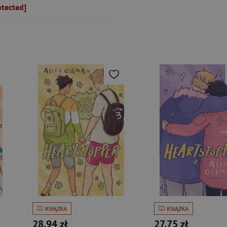
otected]
KSIĄŻKA
KSIĄŻKA
28,94 zł
27,75 zł