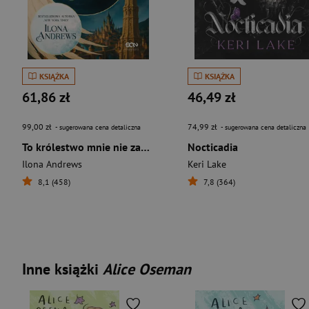
KSIĄŻKA
KSIĄŻKA
61,86 zł
46,49 zł
99,00 zł
74,99 zł
- sugerowana cena detaliczna
- sugerowana cena detaliczna
To królestwo mnie nie zabije
Nocticadia
Ilona Andrews
Keri Lake
8,1 (458)
7,8 (364)
Inne książki
Alice Oseman