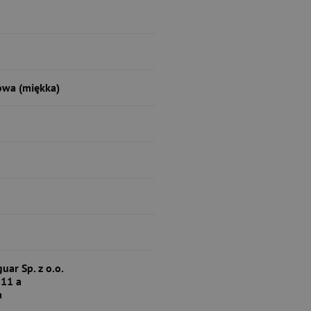
owa (miękka)
ar Sp. z o.o.
 11 a
a