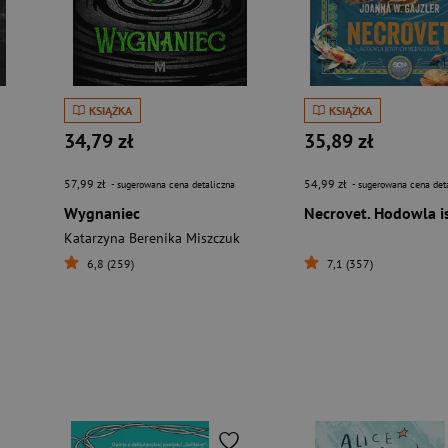
KSIĄŻKA
KSIĄŻKA
34,79 zł
35,89 zł
57,99 zł
54,99 zł
- sugerowana cena detaliczna
- sugerowana cena det
Wygnaniec
Katarzyna Berenika Miszczuk
6,8 (259)
7,1 (357)