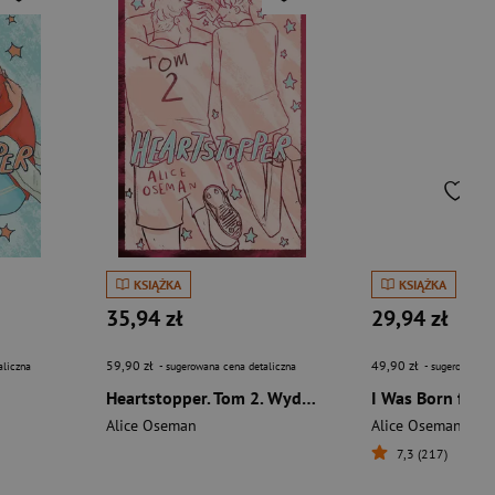
KSIĄŻKA
KSIĄŻKA
35,94 zł
29,94 zł
59,90 zł
49,90 zł
aliczna
- sugerowana cena detaliczna
- sugerowana c
Heartstopper. Tom 2. Wydanie specjalne
I Was Born for T
Alice Oseman
Alice Oseman
7,3 (217)