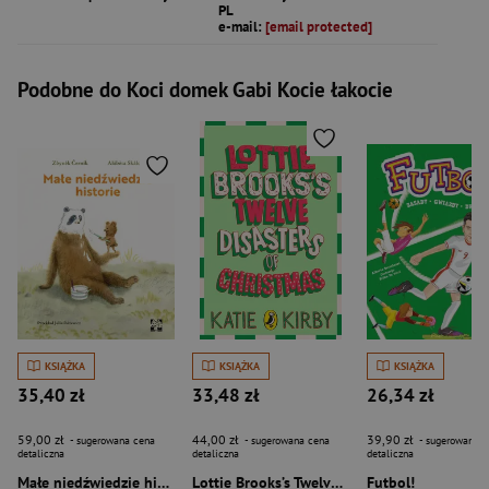
PL
e-mail:
[email protected]
Podobne do Koci domek Gabi Kocie łakocie
KSIĄŻKA
KSIĄŻKA
KSIĄŻKA
35,40 zł
33,48 zł
26,34 zł
59,00 zł
44,00 zł
39,90 zł
- sugerowana cena
- sugerowana cena
- sugerowana c
detaliczna
detaliczna
detaliczna
Małe niedźwiedzie historie
Lottie Brooks’s Twelve Disasters of Christmas
Futbol!