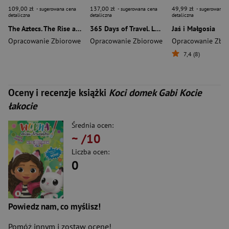
109,00 zł
137,00 zł
49,99 zł
- sugerowana cena
- sugerowana cena
- sugerowana c
detaliczna
detaliczna
detaliczna
The Aztecs. The Rise and Fall of a Mighty Empire
365 Days of Travel. Lonely Planet
Jaś i Małgosia
Opracowanie Zbiorowe
Opracowanie Zbiorowe
Opracowanie Zbi
7,4 (8)
Oceny i recenzje książki
Koci domek Gabi Kocie
łakocie
Średnia ocen:
~
/10
Liczba ocen:
0
Powiedz nam, co myślisz!
Pomóż innym i zostaw ocenę!