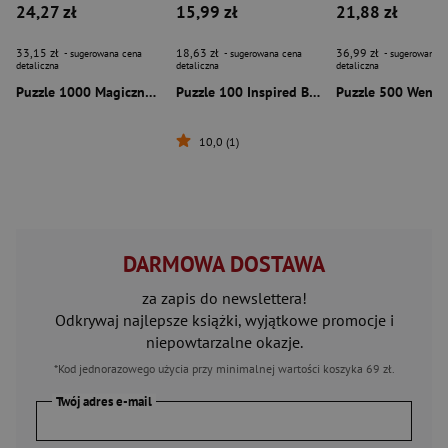
24,27 zł
15,99 zł
21,88 zł
33,15 zł
18,63 zł
36,99 zł
- sugerowana cena
- sugerowana cena
- sugerowana c
detaliczna
detaliczna
detaliczna
Puzzle 1000 Magiczna biblioteka 10975
Puzzle 100 Inspired By Dino World wzór 1 Rodzina Treflików 16578
10,0 (1)
DARMOWA DOSTAWA
za zapis do newslettera!
Odkrywaj najlepsze książki, wyjątkowe promocje i
niepowtarzalne okazje.
*Kod jednorazowego użycia przy minimalnej wartości koszyka 69 zł.
Twój adres e-mail