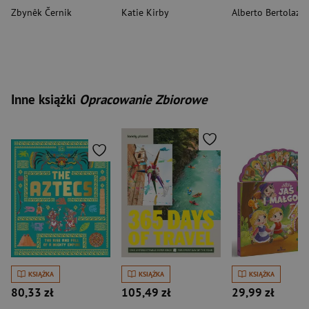
Zbynêk Černik
Katie Kirby
Alberto Bertolazzi
Inne książki
Opracowanie Zbiorowe
KSIĄŻKA
KSIĄŻKA
KSIĄŻKA
80,33 zł
105,49 zł
29,99 zł