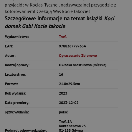
przyjaciół w Kocias-Tycznej, nadzwyczajnej przygodzie z
kolorowaniem! Czekają Was kocie łakocie!
Szczegółowe informacje na temat książki
Koci
domek Gabi Kocie łakocie
Wydawnictwo:
Trefl
EAN:
9788367797634
Autor:
Opracowanie Zbiorowe
Rodzaj oprawy:
Okładka broszurowa (miękka)
Liczba stron:
16
Format:
21.0x29.5cm
Rok wydania:
2023
Data premiery:
2023-12-02
Język wydania:
polski
Trefl SA
Kontenerowa 25
Podmiot odpowiedzialny:
81-155 Gdynia