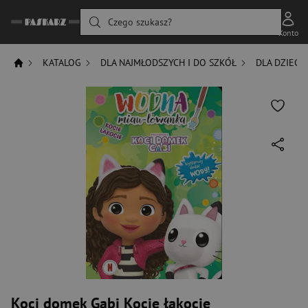
Czego szukasz?
Konto
KATALOG
DLA NAJMŁODSZYCH I DO SZKÓŁ
DLA DZIECI
Koci domek Gabi Kocie łakocie