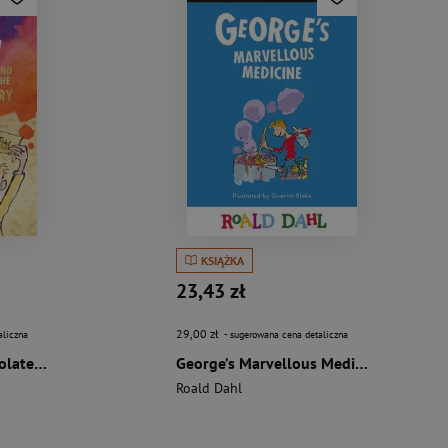
KSIĄŻKA
23,43 zł
29,00 zł
aliczna
- sugerowana cena detaliczna
Charlie and the chocolate factory wer. angielska
George’s Marvellous Medicine. Penguin Readers Level 3 wer. angielska
Roald Dahl