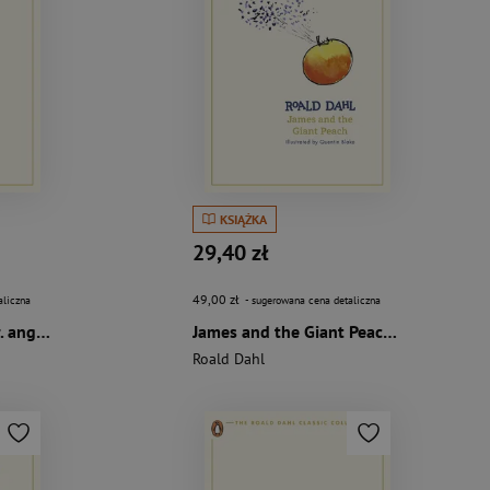
KSIĄŻKA
29,40 zł
49,00 zł
aliczna
- sugerowana cena detaliczna
Fantastic Mr Fox wer. angielska
James and the Giant Peach wer. angielska
Roald Dahl