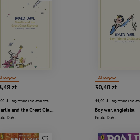
KSIĄŻKA
KSIĄŻKA
3,48 zł
30,40 zł
,00 zł
44,00 zł
- sugerowana cena detaliczna
- sugerowana cena det
Charlie and the Great Glass Elevator wer. angielska
Boy wer. angielska
ald Dahl
Roald Dahl