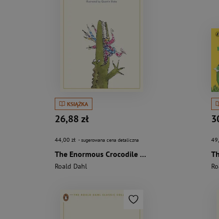
KSIĄŻKA
26,88 zł
3
44,00 zł
49
- sugerowana cena detaliczna
The Enormous Crocodile wer. angielska
Roald Dahl
Ro