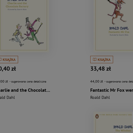
KSIĄŻKA
KSIĄŻKA
0,40 zł
33,48 zł
,00 zł
44,00 zł
- sugerowana cena detaliczna
- sugerowana cena det
Charlie and the Chocolate Factory wer. angielska
ald Dahl
Roald Dahl