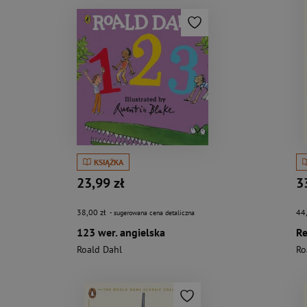
KSIĄŻKA
23,99 zł
3
38,00 zł
44
- sugerowana cena detaliczna
123 wer. angielska
Roald Dahl
Ro