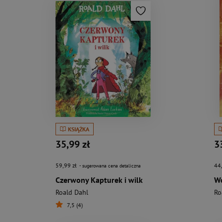
KSIĄŻKA
35,99 zł
3
59,99 zł
44
- sugerowana cena detaliczna
Czerwony Kapturek i wilk
Wo
Roald Dahl
Ro
7,5 (4)