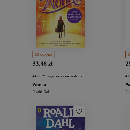
KSIĄŻKA
33,48 zł
2
44,00 zł
42
- sugerowana cena detaliczna
Wonka
P
Roald Dahl
Ro