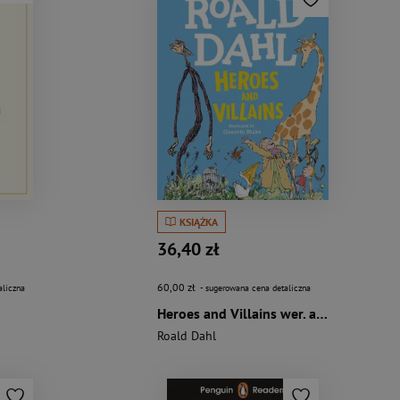
KSIĄŻKA
36,40 zł
60,00 zł
aliczna
- sugerowana cena detaliczna
Heroes and Villains wer. angielska
Roald Dahl