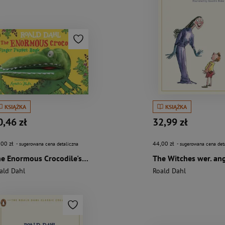
KSIĄŻKA
KSIĄŻKA
0,46 zł
32,99 zł
,00 zł
44,00 zł
- sugerowana cena detaliczna
- sugerowana cena det
The Enormous Crocodile's Finger Puppet Book wer. angielska
The Witches wer. ang
ald Dahl
Roald Dahl