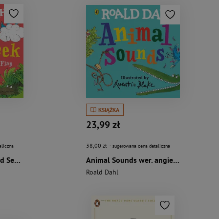
KSIĄŻKA
23,99 zł
38,00 zł
aliczna
- sugerowana cena detaliczna
Lift-the-Flap Hide and Seek wer. angielska
Animal Sounds wer. angielska
Roald Dahl