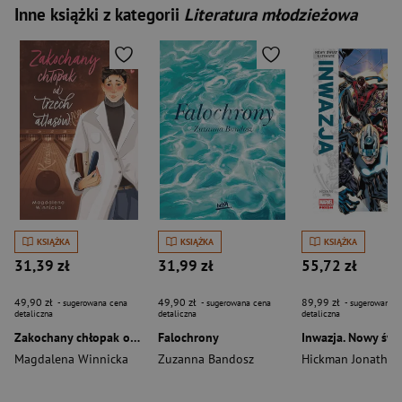
Inne książki z kategorii
Literatura młodzieżowa
KSIĄŻKA
KSIĄŻKA
KSIĄŻKA
31,39 zł
31,99 zł
55,72 zł
49,90 zł
49,90 zł
89,99 zł
- sugerowana cena
- sugerowana cena
- sugerowana c
detaliczna
detaliczna
detaliczna
Zakochany chłopak od trzech atlasów
Falochrony
Magdalena Winnicka
Zuzanna Bandosz
Hickman Jonathan