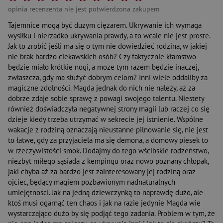
opinia recenzenta nie jest potwierdzona zakupem
Tajemnice mogą być dużym ciężarem. Ukrywanie ich wymaga
wysiłku i nierzadko ukrywania prawdy, a to wcale nie jest proste.
Jak to zrobić jeśli ma się o tym nie dowiedzieć rodzina, w jakiej
nie brak bardzo ciekawskich osób? Czy faktycznie kłamstwo
będzie miało krótkie nogi, a może tym razem będzie inaczej,
zwłaszcza, gdy ma służyć dobrym celom? Inni wiele oddaliby za
magiczne zdolności. Magda jednak do nich nie należy, aż za
dobrze zdaje sobie sprawę z powagi swojego talentu. Niestety
również doświadczyła negatywnej strony magii lub raczej co się
dzieje kiedy trzeba utrzymać w sekrecie jej istnienie. Wspólne
wakacje z rodziną oznaczają nieustanne pilnowanie się, nie jest
to łatwe, gdy za przyjaciela ma się demona, a domowy piesek to
w rzeczywistości smok. Dodajmy do tego wścibskie rodzeństwo,
niezbyt miłego sąsiada z kempingu oraz nowo poznany chłopak,
jaki chyba aż za bardzo jest zainteresowany jej rodziną oraz
ojciec, będący magiem pozbawionym nadnaturalnych
umiejętności. Jak na jedną dziewczynką to naprawdę dużo, ale
ktoś musi ogarnąć ten chaos i jak na razie jedynie Magda wie
wystarczająco dużo by się podjąć tego zadania. Problem w tym, że