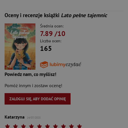
Oceny i recenzje książki
Lato pełne tajemnic
Średnia ocen:
7.89
/10
Liczba ocen:
165
Powiedz nam, co myślisz!
Pomóż innym i zostaw ocenę!
ZALOGUJ SIĘ, ABY DODAĆ OPINIĘ
Katarzyna
14/07/2025
Twoja ocena: Beznadziejna 1/10"
Twoja ocena: Bardzo słaba 2/10"
Twoja ocena: Słaba 3/10"
Twoja ocena: Może być 4/10"
Twoja ocena: Przeciętna 5/10"
Twoja ocena: Dobra 6/10"
Twoja ocena: Bardzo dobra 7/10"
Twoja ocena: Rewelacyjna 8/10"
Twoja ocena: Wybitna 9/10"
Twoja ocena: Arcydzieło 10