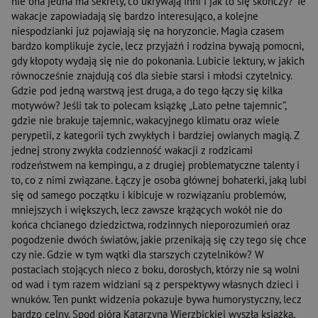
nie ona jedna ma sekrety, co ukrywają inni i jak to się skończy? Te
wakacje zapowiadają się bardzo interesująco, a kolejne
niespodzianki już pojawiają się na horyzoncie. Magia czasem
bardzo komplikuje życie, lecz przyjaźń i rodzina bywają pomocni,
gdy kłopoty wydają się nie do pokonania. Lubicie lektury, w jakich
równocześnie znajdują coś dla siebie starsi i młodsi czytelnicy.
Gdzie pod jedną warstwą jest druga, a do tego łączy się kilka
motywów? Jeśli tak to polecam książkę „Lato pełne tajemnic”,
gdzie nie brakuje tajemnic, wakacyjnego klimatu oraz wiele
perypetii, z kategorii tych zwykłych i bardziej owianych magią. Z
jednej strony zwykła codzienność wakacji z rodzicami
rodzeństwem na kempingu, a z drugiej problematyczne talenty i
to, co z nimi związane. Łączy je osoba głównej bohaterki, jaką lubi
się od samego początku i kibicuje w rozwiązaniu problemów,
mniejszych i większych, lecz zawsze krążących wokół nie do
końca chcianego dziedzictwa, rodzinnych nieporozumień oraz
pogodzenie dwóch światów, jakie przenikają się czy tego się chce
czy nie. Gdzie w tym wątki dla starszych czytelników? W
postaciach stojących nieco z boku, dorosłych, którzy nie są wolni
od wad i tym razem widziani są z perspektywy własnych dzieci i
wnuków. Ten punkt widzenia pokazuje bywa humorystyczny, lecz
bardzo celny. Spod pióra Katarzyna Wierzbickiej wyszła książka,