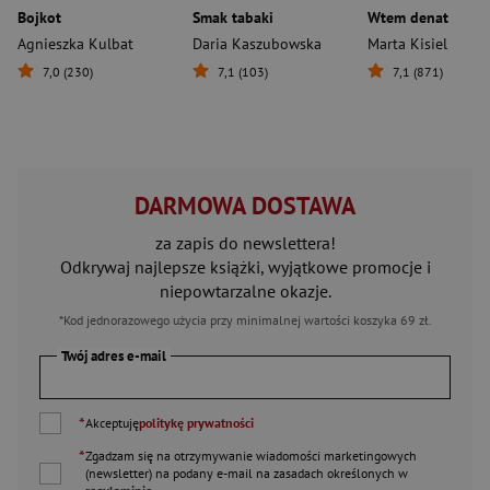
Bojkot
Smak tabaki
Wtem denat
Agnieszka Kulbat
Daria Kaszubowska
Marta Kisiel
7,0 (230)
7,1 (103)
7,1 (871)
DARMOWA DOSTAWA
za zapis do newslettera!
Odkrywaj najlepsze książki, wyjątkowe promocje i
niepowtarzalne okazje.
*Kod jednorazowego użycia przy minimalnej wartości koszyka 69 zł.
Twój adres e-mail
*
Akceptuję
politykę prywatności
*
Zgadzam się na otrzymywanie wiadomości marketingowych
(newsletter) na podany
e-mail
na zasadach określonych w