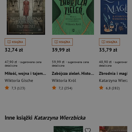
KSIĄŻKA
KSIĄŻKA
KSIĄŻKA
32,74 zł
39,99 zł
35,79 zł
47,90 zł
59,99 zł
48,90 zł
- sugerowana cena
- sugerowana cena
- sugerowana c
detaliczna
detaliczna
detaliczna
Miłość, wojna i tajemnica papirusu. Tom 1
Zabójcza zieleń. Historia zielonego pigmentu z arszenikiem
Zbrodnia i magia
Wiktoria Gische
Wiktoria Król
Katarzyna Wierzbi
7,3 (123)
7,2 (254)
6,8 (282)
Inne książki
Katarzyna Wierzbicka