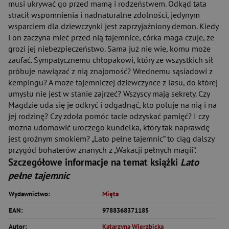
musi ukrywać go przed mamą i rodzeństwem. Odkąd tata
stracił wspomnienia i nadnaturalne zdolności, jedynym
wsparciem dla dziewczynki jest zaprzyjaźniony demon. Kiedy
i on zaczyna mieć przed nią tajemnice, córka maga czuje, że
grozi jej niebezpieczeństwo. Sama już nie wie, komu może
zaufać. Sympatycznemu chłopakowi, który ze wszystkich sił
próbuje nawiązać z nią znajomość? Wrednemu sąsiadowi z
kempingu? A może tajemniczej dziewczynce z lasu, do której
umysłu nie jest w stanie zajrzeć? Wszyscy mają sekrety. Czy
Magdzie uda się je odkryć i odgadnąć, kto poluje na nią i na
jej rodzinę? Czy zdoła pomóc tacie odzyskać pamięć? I czy
można udomowić uroczego kundelka, który tak naprawdę
jest groźnym smokiem? „Lato pełne tajemnic” to ciąg dalszy
przygód bohaterów znanych z „Wakacji pełnych magii”.
Szczegółowe informacje na temat książki
Lato
pełne tajemnic
Wydawnictwo:
Mięta
EAN:
9788368371185
Autor:
Katarzyna Wierzbicka