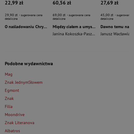
22,99 zł
60,56 zł
27,69 zł
29,90 zł
69,00 zł
45,00 zł
- sugerowana cena
- sugerowana cena
- sugerowana c
detaliczna
detaliczna
detaliczna
O naśladowaniu Chrystusa wyd. 2026
Między ciałem a umysłem
Janina Kokoszka-Paszkot
,
Piotr Wierzbiński
Janusz Wacławiak
Podobne wydawnictwa
Mag
Znak JednymSłowem
Egmont
Znak
Filia
Moondrive
Znak Literanova
Albatros