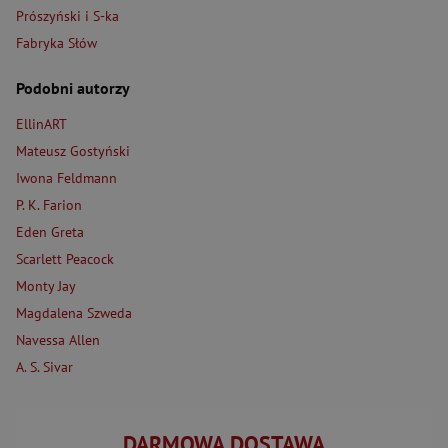
Prószyński i S-ka
Fabryka Słów
Podobni autorzy
EllinART
Mateusz Gostyński
Iwona Feldmann
P. K. Farion
Eden Greta
Scarlett Peacock
Monty Jay
Magdalena Szweda
Navessa Allen
A. S. Sivar
DARMOWA DOSTAWA