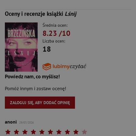
Oceny i recenzje książki
Lśnij
Średnia ocen:
8.23
/10
Liczba ocen:
18
Powiedz nam, co myślisz!
Pomóż innym i zostaw ocenę!
ZALOGUJ SIĘ, ABY DODAĆ OPINIĘ
anoni
29/07/2026
Twoja ocena: Beznadziejna 1/10"
Twoja ocena: Bardzo słaba 2/10"
Twoja ocena: Słaba 3/10"
Twoja ocena: Może być 4/10"
Twoja ocena: Przeciętna 5/10"
Twoja ocena: Dobra 6/10"
Twoja ocena: Bardzo dobra 7/10"
Twoja ocena: Rewelacyjna 8/10"
Twoja ocena: Wybitna 9/10"
Twoja ocena: Arcydzieło 10