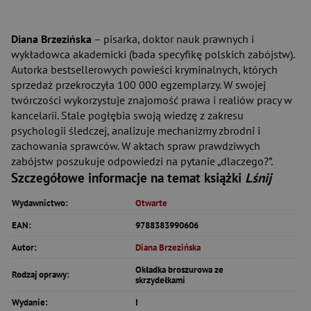
Diana Brzezińska
– pisarka, doktor nauk prawnych i
wykładowca akademicki (bada specyfikę polskich zabójstw).
Autorka bestsellerowych powieści kryminalnych, których
sprzedaż przekroczyła 100 000 egzemplarzy. W swojej
twórczości wykorzystuje znajomość prawa i realiów pracy w
kancelarii. Stale pogłębia swoją wiedzę z zakresu
psychologii śledczej, analizuje mechanizmy zbrodni i
zachowania sprawców. W aktach spraw prawdziwych
zabójstw poszukuje odpowiedzi na pytanie „dlaczego?”.
Szczegółowe informacje na temat książki
Lśnij
Wydawnictwo:
Otwarte
EAN:
9788383990606
Autor:
Diana Brzezińska
Okładka broszurowa ze
Rodzaj oprawy:
skrzydełkami
Wydanie:
I