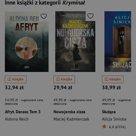
Inne książki z kategorii
Kryminał
KSIĄŻKA
KSIĄŻKA
KSIĄŻKA
32,94 zł
29,94 zł
38,99 zł
54,90 zł
49,90 zł
49,99 zł
- sugerowana cena
- sugerowana cena
- sugerowana c
detaliczna
detaliczna
detaliczna
Afryt. Darasz. Tom 3
Nowojorska cisza
Służąca
Aldona Reich
Maciej Kaźmierczak
Alicja Sinicka
6,8 (6356)