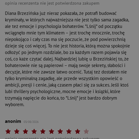
opinia recenzenta nie jest potwierdzona zakupem
Diana Brzezińska już nieraz pokazała, że potrafi budować
kryminały, w których najważniejsza nie jest tylko sama zagadka,
ale też emocje i psychologia bohaterów. *Lśnij* od początku
wciągnęło mnie tym klimatem – jest trochę mrocznie, trochę
niepokojąco i cały czas ma się poczucie, że pod powierzchnią
dzieje się coś więcej. To nie jest historia, którą można spokojnie
odłożyć po jednym rozdziale, bo za każdym razem pojawia się
coś, co każe czytać dalej. Najbardziej lubię u Brzezińskiej to, że
bohaterowie nie są papierowi – mają swoje sekrety, słabości i
decyzje, które nie zawsze łatwo ocenić. Tutaj też dostałem nie
tylko kryminalną zagadkę, ale przede wszystkim opowieść o
ambicji, presji i cenie, jaką czasem płaci się za sukces. Jeśli ktoś
lubi thrillery psychologiczne, mocne emocje i książki, które
trzymają napięcie do końca, to *Lśnij* jest bardzo dobrym
wyborem.
anonim
03/08/2026
Twoja ocena: Beznadziejna 1/10"
Twoja ocena: Bardzo słaba 2/10"
Twoja ocena: Słaba 3/10"
Twoja ocena: Może być 4/10"
Twoja ocena: Przeciętna 5/10"
Twoja ocena: Dobra 6/10"
Twoja ocena: Bardzo dobra 7/10"
Twoja ocena: Rewelacyjna 8/10"
Twoja ocena: Wybitna 9/10"
Twoja ocena: Arcydzieło 10
opinia recenzenta nie jest potwierdzona zakupem