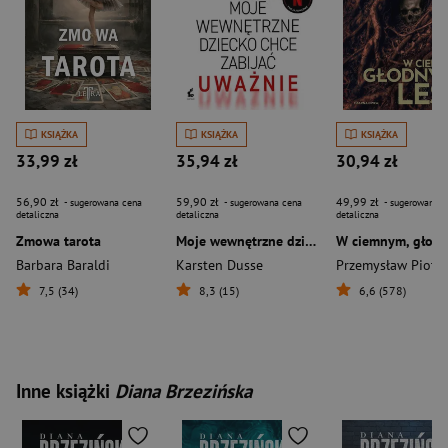
KSIĄŻKA
KSIĄŻKA
KSIĄŻKA
33,99 zł
35,94 zł
30,94 zł
56,90 zł
59,90 zł
49,99 zł
- sugerowana cena
- sugerowana cena
- sugerowana c
detaliczna
detaliczna
detaliczna
Zmowa tarota
Moje wewnętrzne dziecko chce zabijać uważnie
Barbara Baraldi
Karsten Dusse
Przemysław Piotr
7,5 (34)
8,3 (15)
6,6 (578)
Inne książki
Diana Brzezińska