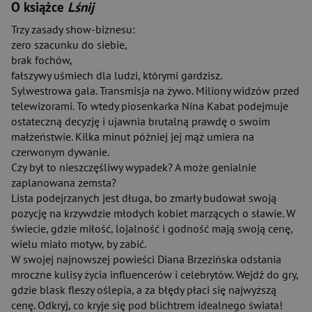
O książce
Lśnij
Trzy zasady show-biznesu:
zero szacunku do siebie,
brak fochów,
fałszywy uśmiech dla ludzi, którymi gardzisz.
Sylwestrowa gala. Transmisja na żywo. Miliony widzów przed
telewizorami. To wtedy piosenkarka Nina Kabat podejmuje
ostateczną decyzję i ujawnia brutalną prawdę o swoim
małżeństwie. Kilka minut później jej mąż umiera na
czerwonym dywanie.
Czy był to nieszczęśliwy wypadek? A może genialnie
zaplanowana zemsta?
Lista podejrzanych jest długa, bo zmarły budował swoją
pozycję na krzywdzie młodych kobiet marzących o sławie. W
świecie, gdzie miłość, lojalność i godność mają swoją cenę,
wielu miało motyw, by zabić.
W swojej najnowszej powieści Diana Brzezińska odsłania
mroczne kulisy życia influencerów i celebrytów. Wejdź do gry,
gdzie blask fleszy oślepia, a za błędy płaci się najwyższą
cenę. Odkryj, co kryje się pod blichtrem idealnego świata!