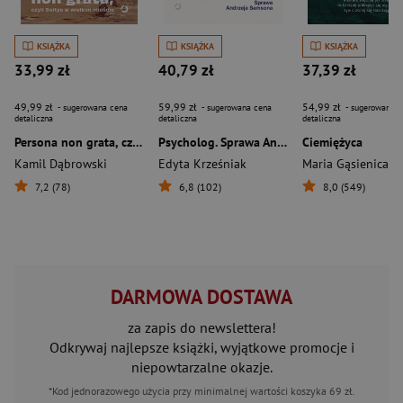
KSIĄŻKA
KSIĄŻKA
KSIĄŻKA
33,99 zł
40,79 zł
37,39 zł
49,99 zł
59,99 zł
54,99 zł
- sugerowana cena
- sugerowana cena
- sugerowana c
detaliczna
detaliczna
detaliczna
Persona non grata, czyli Sołtys w wielkim mieście
Psycholog. Sprawa Andrzeja Samsona
Ciemiężyca
Kamil Dąbrowski
Edyta Krześniak
7,2 (78)
6,8 (102)
8,0 (549)
DARMOWA DOSTAWA
za zapis do newslettera!
Odkrywaj najlepsze książki, wyjątkowe promocje i
niepowtarzalne okazje.
*Kod jednorazowego użycia przy minimalnej wartości koszyka 69 zł.