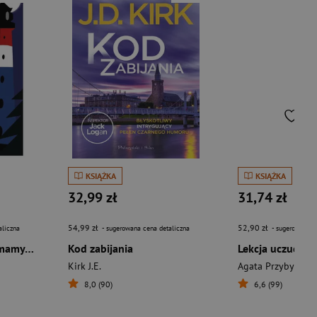
KSIĄŻKA
KSIĄŻKA
32,99 zł
31,74 zł
54,99 zł
52,90 zł
aliczna
- sugerowana cena detaliczna
- sugerowana c
Jeśli dziś sobota, to mamy morderstwo
Kod zabijania
Lekcja uczuć
Kirk J.E.
Agata Przybyłek
8,0 (90)
6,6 (99)