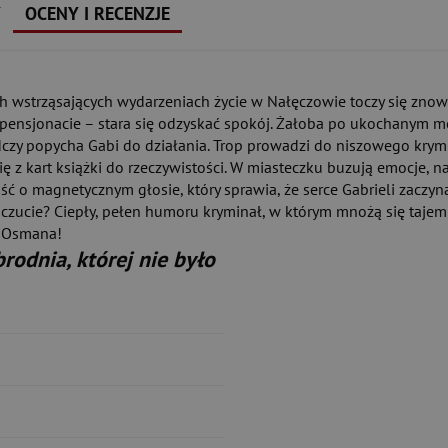
Y
OCENY I RECENZJE
ich wstrząsających wydarzeniach życie w Nałęczowie toczy się znow
m pensjonacie – stara się odzyskać spokój. Żałoba po ukochanym m
czy popycha Gabi do działania. Trop prowadzi do niszowego krym
 z kart książki do rzeczywistości. W miasteczku buzują emocje, nar
o magnetycznym głosie, który sprawia, że serce Gabrieli zaczyn
uczucie? Ciepły, pełen humoru kryminał, w którym mnożą się tajemnic
a Osmana!
rodnia, której nie było