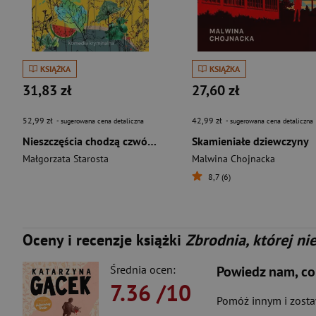
KSIĄŻKA
KSIĄŻKA
31,83 zł
27,60 zł
52,99 zł
42,99 zł
- sugerowana cena detaliczna
- sugerowana cena detaliczna
Nieszczęścia chodzą czwórkami. W siedlisku. Tom 4
Skamieniałe dziewczyny
Małgorzata Starosta
Malwina Chojnacka
8,7 (6)
Oceny i recenzje książki
Zbrodnia, której ni
Średnia ocen:
Powiedz nam, co
7.36
/10
Pomóż innym i zost