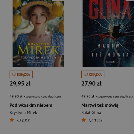
KSIĄŻKA
KSIĄŻKA
29,95 zł
27,90 zł
49,90 zł
49,90 zł
- sugerowana cena detaliczna
- sugerowana cena detaliczna
Pod włoskim niebem
Martwi też mówią
Krystyna Mirek
Rafał Glina
7,3 (103)
7,7 (155)