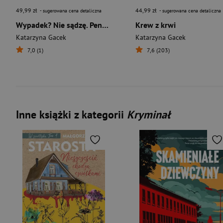
49,99 zł
44,99 zł
- sugerowana cena detaliczna
- sugerowana cena detaliczna
Wypadek? Nie sądzę. Pensjonat Jaśminowy Dwór. 1
Krew z krwi
Katarzyna Gacek
Katarzyna Gacek
7,0 (1)
7,6 (203)
Inne książki z kategorii
Kryminał