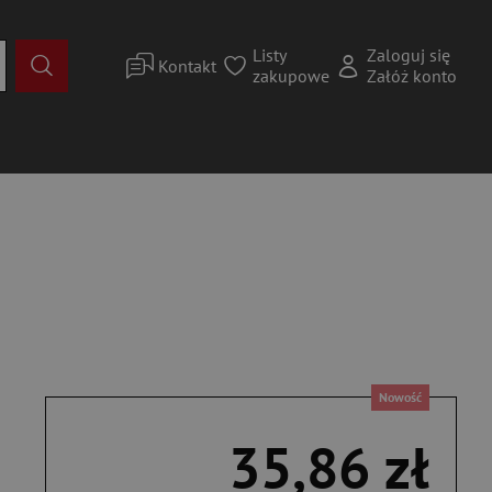
Listy
Zaloguj się
Kontakt
zakupowe
Załóż konto
Nowość
35,86 zł