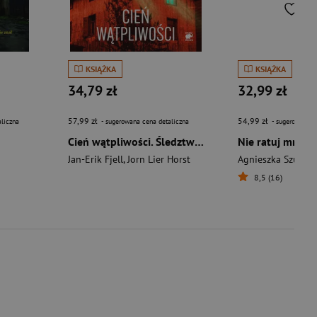
KSIĄŻKA
KSIĄŻKA
34,79 zł
32,99 zł
57,99 zł
54,99 zł
liczna
- sugerowana cena detaliczna
- sugerowana c
Cień wątpliwości. Śledztwa Markusa Hegera. Tom 2
Nie ratuj mnie
Jan-Erik Fjell
,
Jorn Lier Horst
Agnieszka Szubert
8,5 (16)