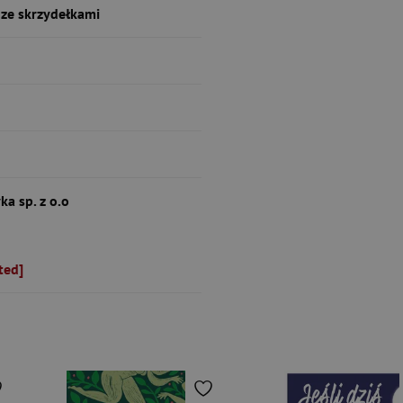
ze skrzydełkami
ka sp. z o.o
ted]