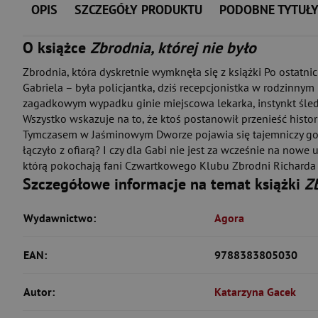
OPIS
SZCZEGÓŁY PRODUKTU
PODOBNE TYTUŁ
O książce
Zbrodnia, której nie było
Zbrodnia, która dyskretnie wymknęła się z książki Po ostatn
Gabriela – była policjantka, dziś recepcjonistka w rodzinny
zagadkowym wypadku ginie miejscowa lekarka, instynkt śled
Wszystko wskazuje na to, że ktoś postanowił przenieść historię
Tymczasem w Jaśminowym Dworze pojawia się tajemniczy gość 
łączyło z ofiarą? I czy dla Gabi nie jest za wcześnie na nowe 
którą pokochają fani Czwartkowego Klubu Zbrodni Richard
Szczegółowe informacje na temat książki
Zb
Wydawnictwo:
Agora
EAN:
9788383805030
Autor:
Katarzyna Gacek