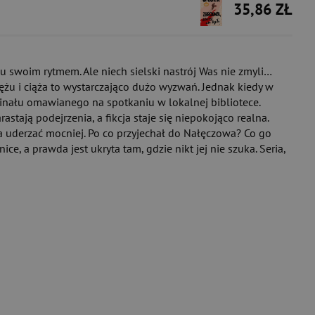
35,86 ZŁ
u swoim rytmem. Ale niech sielski nastrój Was nie zmyli…
ężu i ciąża to wystarczająco dużo wyzwań. Jednak kiedy w
inału omawianego na spotkaniu w lokalnej bibliotece.
astają podejrzenia, a fikcja staje się niepokojąco realna.
a uderzać mocniej. Po co przyjechał do Nałęczowa? Co go
e, a prawda jest ukryta tam, gdzie nikt jej nie szuka. Seria,