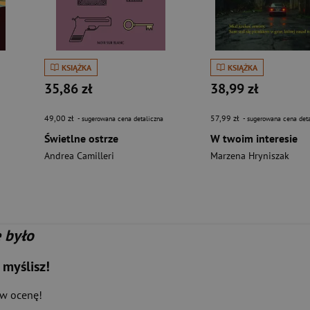
KSIĄŻKA
KSIĄŻKA
35,86 zł
38,99 zł
49,00 zł
57,99 zł
- sugerowana cena detaliczna
- sugerowana cena deta
Świetlne ostrze
W twoim interesie
Andrea Camilleri
Marzena Hryniszak
e było
 myślisz!
aw ocenę!