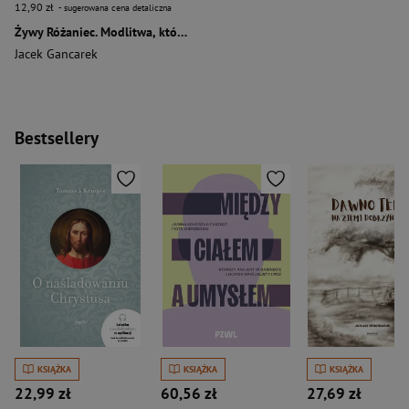
12,90 zł
- sugerowana cena detaliczna
Żywy Różaniec. Modlitwa, który łączy niebo z ziemią
Jacek Gancarek
Bestsellery
KSIĄŻKA
KSIĄŻKA
KSIĄŻKA
22,99 zł
60,56 zł
27,69 zł