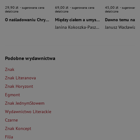
29,90 zł
69,00 zł
45,00 zł
- sugerowana cena
- sugerowana cena
- sugerowana c
detaliczna
detaliczna
detaliczna
O naśladowaniu Chrystusa wyd. 2026
Między ciałem a umysłem
Janina Kokoszka-Paszkot
,
Piotr Wierzbiński
Janusz Wacławiak
Podobne wydawnictwa
Znak
Znak Literanova
Znak Horyzont
Egmont
Znak JednymSłowem
Wydawnictwo Literackie
Czarne
Znak Koncept
Filia