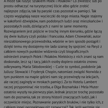
A może tak ruszyć szlakiem Polek i Polaków? Co zwiedzić lub po
prostu odhaczyć na turystycznej liście albo gdzie zrobić
najlepsze zdjęcia, tak by paryski czas pozostał w pamięci. Tak
często wyglądają nasze wycieczki do tego miasta. Nagle stajemy
w kakofonii dźwięków, nam podobnych ludzi oraz mieszkańców i
pozostałych osób, dzielących z nami te same momenty.
Rozwiązaniem jest pójście w trochę innym kierunku, gdzie łączą
się dwie kultury czyli polska i francuska. Adam Chowański, autor
nieszablonowego przewodnika, właśnie w ten sposób postąpił i
dzięki temu my dostajemy nie lada szansę by spojrzeć na Paryż z
całkiem nowych punktów widzenia czyli biograficznych
odniesień znanych Polek i Polaków. Niektórzy z nich znani są nam
doskonale, lecz są i tacy, jakich osoby dopiero ostatnio znowu
odkrywamy. Maria Skłodowskiej – Curie to symbol, podobnie jak
Juliusz Słowacki i Fryderyk Chopin, natomiast związki Norwida z
tym punktem na mapie gdzieś nam się przewinęły na lekcjach,
ale raczej zaginęły w mrokach pamięci. Za to Hotelu Lambert
raczej przypominać nie trzeba, a Olga Boznańska i Mela Muter
ostatnio wyszły na pierwszy plan. Jednak jeszcze trochę pozostało
nam do poznania, tak ze strony historii znaczących ludzi, jak i
oczywiście miejsc. Poznawanie paryskich bruków, i nie tylko ich, z
całkiem innej perspektywy niż zazwyczaj? Tak, jeśli weźmie się