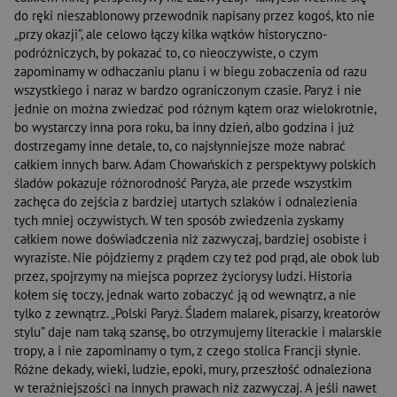
do ręki nieszablonowy przewodnik napisany przez kogoś, kto nie
„przy okazji”, ale celowo łączy kilka wątków historyczno-
podróżniczych, by pokazać to, co nieoczywiste, o czym
zapominamy w odhaczaniu planu i w biegu zobaczenia od razu
wszystkiego i naraz w bardzo ograniczonym czasie. Paryż i nie
jednie on można zwiedzać pod różnym kątem oraz wielokrotnie,
bo wystarczy inna pora roku, ba inny dzień, albo godzina i już
dostrzegamy inne detale, to, co najsłynniejsze może nabrać
całkiem innych barw. Adam Chowańskich z perspektywy polskich
śladów pokazuje różnorodność Paryża, ale przede wszystkim
zachęca do zejścia z bardziej utartych szlaków i odnalezienia
tych mniej oczywistych. W ten sposób zwiedzenia zyskamy
całkiem nowe doświadczenia niż zazwyczaj, bardziej osobiste i
wyraziste. Nie pójdziemy z prądem czy też pod prąd, ale obok lub
przez, spojrzymy na miejsca poprzez życiorysy ludzi. Historia
kołem się toczy, jednak warto zobaczyć ją od wewnątrz, a nie
tylko z zewnątrz. „Polski Paryż. Śladem malarek, pisarzy, kreatorów
stylu” daje nam taką szansę, bo otrzymujemy literackie i malarskie
tropy, a i nie zapominamy o tym, z czego stolica Francji słynie.
Różne dekady, wieki, ludzie, epoki, mury, przeszłość odnaleziona
w teraźniejszości na innych prawach niż zazwyczaj. A jeśli nawet