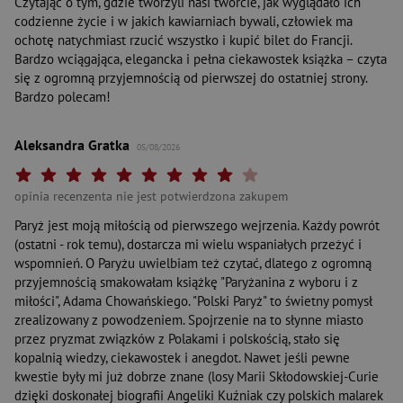
Czytając o tym, gdzie tworzyli nasi twórcie, jak wyglądało ich
codzienne życie i w jakich kawiarniach bywali, człowiek ma
ochotę natychmiast rzucić wszystko i kupić bilet do Francji.
Bardzo wciągająca, elegancka i pełna ciekawostek książka – czyta
się z ogromną przyjemnością od pierwszej do ostatniej strony.
Bardzo polecam!
Aleksandra Gratka
05/08/2026
Twoja ocena: Beznadziejna 1/10"
Twoja ocena: Bardzo słaba 2/10"
Twoja ocena: Słaba 3/10"
Twoja ocena: Może być 4/10"
Twoja ocena: Przeciętna 5/10"
Twoja ocena: Dobra 6/10"
Twoja ocena: Bardzo dobra 7/10"
Twoja ocena: Rewelacyjna 8/10"
Twoja ocena: Wybitna 9/10"
Twoja ocena: Arcydzieło 10
opinia recenzenta nie jest potwierdzona zakupem
Paryż jest moją miłością od pierwszego wejrzenia. Każdy powrót
(ostatni - rok temu), dostarcza mi wielu wspaniałych przeżyć i
wspomnień. O Paryżu uwielbiam też czytać, dlatego z ogromną
przyjemnością smakowałam książkę "Paryżanina z wyboru i z
miłości", Adama Chowańskiego. "Polski Paryż" to świetny pomysł
zrealizowany z powodzeniem. Spojrzenie na to słynne miasto
przez pryzmat związków z Polakami i polskością, stało się
kopalnią wiedzy, ciekawostek i anegdot. Nawet jeśli pewne
kwestie były mi już dobrze znane (losy Marii Skłodowskiej-Curie
dzięki doskonałej biografii Angeliki Kuźniak czy polskich malarek