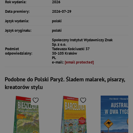
Rok wydania:
2026
Data premiery:
2026-07-29
Język wydania:
polski
Język oryginału:
polski
Społeczny Instytut Wydawniczy Znak
Sp. z o.o.
Podmiot
Tadeusza Kościuszki 37
odpowiedzialny:
30-105 Kraków
PL
e-mail:
[email protected]
Podobne do Polski Paryż. Śladem malarek, pisarzy,
kreatorów stylu