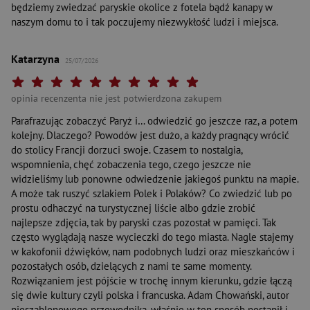
będziemy zwiedzać paryskie okolice z fotela bądź kanapy w
naszym domu to i tak poczujemy niezwykłość ludzi i miejsca.
Katarzyna
25/07/2026
Twoja ocena: Beznadziejna 1/10"
Twoja ocena: Bardzo słaba 2/10"
Twoja ocena: Słaba 3/10"
Twoja ocena: Może być 4/10"
Twoja ocena: Przeciętna 5/10"
Twoja ocena: Dobra 6/10"
Twoja ocena: Bardzo dobra 7/10"
Twoja ocena: Rewelacyjna 8/10"
Twoja ocena: Wybitna 9/10"
Twoja ocena: Arcydzieło 10
opinia recenzenta nie jest potwierdzona zakupem
Parafrazując zobaczyć Paryż i… odwiedzić go jeszcze raz, a potem
kolejny. Dlaczego? Powodów jest dużo, a każdy pragnący wrócić
do stolicy Francji dorzuci swoje. Czasem to nostalgia,
wspomnienia, chęć zobaczenia tego, czego jeszcze nie
widzieliśmy lub ponowne odwiedzenie jakiegoś punktu na mapie.
A może tak ruszyć szlakiem Polek i Polaków? Co zwiedzić lub po
prostu odhaczyć na turystycznej liście albo gdzie zrobić
najlepsze zdjęcia, tak by paryski czas pozostał w pamięci. Tak
często wyglądają nasze wycieczki do tego miasta. Nagle stajemy
w kakofonii dźwięków, nam podobnych ludzi oraz mieszkańców i
pozostałych osób, dzielących z nami te same momenty.
Rozwiązaniem jest pójście w trochę innym kierunku, gdzie łączą
się dwie kultury czyli polska i francuska. Adam Chowański, autor
nieszablonowego przewodnika, właśnie w ten sposób postąpił i