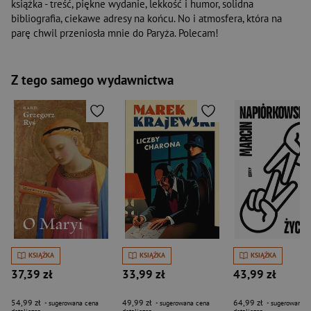
książka - treść, piękne wydanie, lekkość i humor, solidna
bibliografia, ciekawe adresy na końcu. No i atmosfera, która na
parę chwil przeniosła mnie do Paryża. Polecam!
Z tego samego wydawnictwa
KSIĄŻKA
KSIĄŻKA
KSIĄŻKA
37,39 zł
33,99 zł
43,99 zł
54,99 zł
49,99 zł
64,99 zł
- sugerowana cena
- sugerowana cena
- sugerowana c