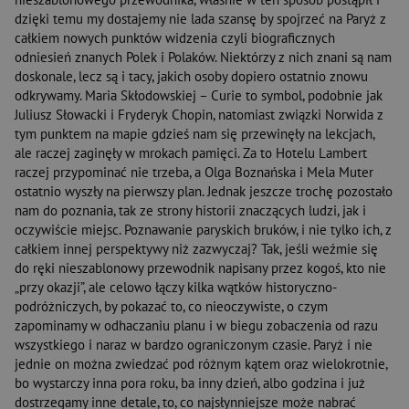
dzięki temu my dostajemy nie lada szansę by spojrzeć na Paryż z
całkiem nowych punktów widzenia czyli biograficznych
odniesień znanych Polek i Polaków. Niektórzy z nich znani są nam
doskonale, lecz są i tacy, jakich osoby dopiero ostatnio znowu
odkrywamy. Maria Skłodowskiej – Curie to symbol, podobnie jak
Juliusz Słowacki i Fryderyk Chopin, natomiast związki Norwida z
tym punktem na mapie gdzieś nam się przewinęły na lekcjach,
ale raczej zaginęły w mrokach pamięci. Za to Hotelu Lambert
raczej przypominać nie trzeba, a Olga Boznańska i Mela Muter
ostatnio wyszły na pierwszy plan. Jednak jeszcze trochę pozostało
nam do poznania, tak ze strony historii znaczących ludzi, jak i
oczywiście miejsc. Poznawanie paryskich bruków, i nie tylko ich, z
całkiem innej perspektywy niż zazwyczaj? Tak, jeśli weźmie się
do ręki nieszablonowy przewodnik napisany przez kogoś, kto nie
„przy okazji”, ale celowo łączy kilka wątków historyczno-
podróżniczych, by pokazać to, co nieoczywiste, o czym
zapominamy w odhaczaniu planu i w biegu zobaczenia od razu
wszystkiego i naraz w bardzo ograniczonym czasie. Paryż i nie
jednie on można zwiedzać pod różnym kątem oraz wielokrotnie,
bo wystarczy inna pora roku, ba inny dzień, albo godzina i już
dostrzegamy inne detale, to, co najsłynniejsze może nabrać