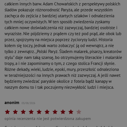
całkiem innych barw. Adam Chowańskich z perspektywy polskich
śladów pokazuje różnorodność Paryża, ale przede wszystkim
zachęca do zejścia z bardziej utartych szlaków i odnalezienia
tych mniej oczywistych. W ten sposób zwiedzenia zyskamy
całkiem nowe doświadczenia niż zazwyczaj, bardziej osobiste i
wyraziste. Nie pójdziemy z prądem czy też pod prąd, ale obok lub
przez, spojrzymy na miejsca poprzez życiorysy ludzi. Historia
kołem się toczy, jednak warto zobaczyć ją od wewnątrz, a nie
tylko z zewnątrz. „Polski Paryż. Śladem malarek, pisarzy, kreatorów
stylu” daje nam taką szansę, bo otrzymujemy literackie i malarskie
tropy, a i nie zapominamy o tym, z czego stolica Francji słynie.
Różne dekady, wieki, ludzie, epoki, mury, przeszłość odnaleziona
w teraźniejszości na innych prawach niż zazwyczaj. A jeśli nawet
będziemy zwiedzać paryskie okolice z fotela bądź kanapy w
naszym domu to i tak poczujemy niezwykłość ludzi i miejsca.
anonim
03/08/2026
Twoja ocena: Beznadziejna 1/10"
Twoja ocena: Bardzo słaba 2/10"
Twoja ocena: Słaba 3/10"
Twoja ocena: Może być 4/10"
Twoja ocena: Przeciętna 5/10"
Twoja ocena: Dobra 6/10"
Twoja ocena: Bardzo dobra 7/10"
Twoja ocena: Rewelacyjna 8/10"
Twoja ocena: Wybitna 9/10"
Twoja ocena: Arcydzieło 10
opinia recenzenta nie jest potwierdzona zakupem