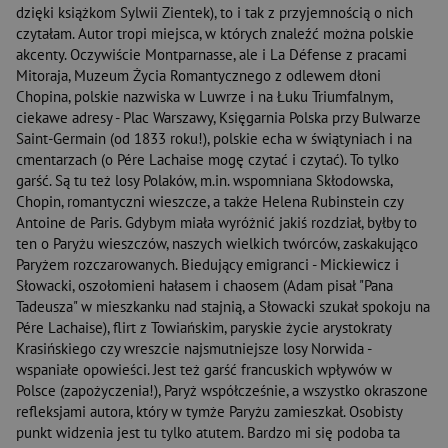
dzięki książkom Sylwii Zientek), to i tak z przyjemnością o nich
czytałam. Autor tropi miejsca, w których znaleźć można polskie
akcenty. Oczywiście Montparnasse, ale i La Défense z pracami
Mitoraja, Muzeum Życia Romantycznego z odlewem dłoni
Chopina, polskie nazwiska w Luwrze i na Łuku Triumfalnym,
ciekawe adresy - Plac Warszawy, Księgarnia Polska przy Bulwarze
Saint-Germain (od 1833 roku!), polskie echa w świątyniach i na
cmentarzach (o Pére Lachaise mogę czytać i czytać). To tylko
garść. Są tu też losy Polaków, m.in. wspomniana Skłodowska,
Chopin, romantyczni wieszcze, a także Helena Rubinstein czy
Antoine de Paris. Gdybym miała wyróżnić jakiś rozdział, byłby to
ten o Paryżu wieszczów, naszych wielkich twórców, zaskakująco
Paryżem rozczarowanych. Biedujący emigranci - Mickiewicz i
Słowacki, oszołomieni hałasem i chaosem (Adam pisał "Pana
Tadeusza" w mieszkanku nad stajnią, a Słowacki szukał spokoju na
Pére Lachaise), flirt z Towiańskim, paryskie życie arystokraty
Krasińskiego czy wreszcie najsmutniejsze losy Norwida -
wspaniałe opowieści. Jest też garść francuskich wpływów w
Polsce (zapożyczenia!), Paryż współcześnie, a wszystko okraszone
refleksjami autora, który w tymże Paryżu zamieszkał. Osobisty
punkt widzenia jest tu tylko atutem. Bardzo mi się podoba ta