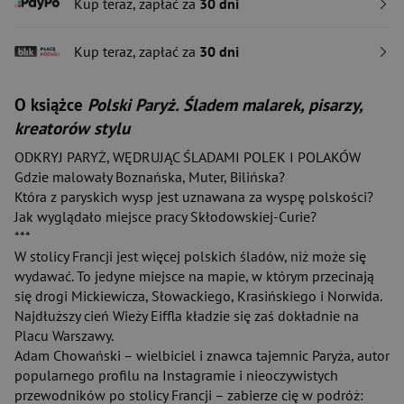
Kup teraz, zapłać za
30 dni
Kup teraz, zapłać za
30 dni
O książce
Polski Paryż. Śladem malarek, pisarzy,
kreatorów stylu
ODKRYJ PARYŻ, WĘDRUJĄC ŚLADAMI POLEK I POLAKÓW
Gdzie malowały Boznańska, Muter, Bilińska?
Która z paryskich wysp jest uznawana za wyspę polskości?
Jak wyglądało miejsce pracy Skłodowskiej-Curie?
***
W stolicy Francji jest więcej polskich śladów, niż może się
wydawać. To jedyne miejsce na mapie, w którym przecinają
się drogi Mickiewicza, Słowackiego, Krasińskiego i Norwida.
Najdłuższy cień Wieży Eiffla kładzie się zaś dokładnie na
Placu Warszawy.
Adam Chowański – wielbiciel i znawca tajemnic Paryża, autor
popularnego profilu na Instagramie i nieoczywistych
przewodników po stolicy Francji – zabierze cię w podróż: