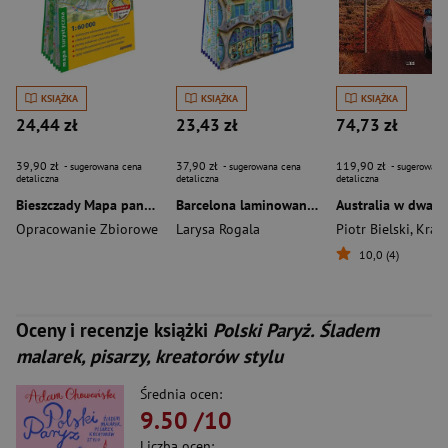
KSIĄŻKA
KSIĄŻKA
KSIĄŻKA
24,44 zł
23,43 zł
74,73 zł
39,90 zł
37,90 zł
119,90 zł
- sugerowana cena
- sugerowana cena
- sugerowana
detaliczna
detaliczna
detaliczna
Bieszczady Mapa panoramiczna laminowana mapa turystyczna 1:60 000
Barcelona laminowany przewodnik i mapa 2w1
Opracowanie Zbiorowe
Larysa Rogala
Piotr Bielski
,
Krajewska M
10,0 (4)
Oceny i recenzje książki
Polski Paryż. Śladem
malarek, pisarzy, kreatorów stylu
Średnia ocen:
9.50
/10
Liczba ocen: