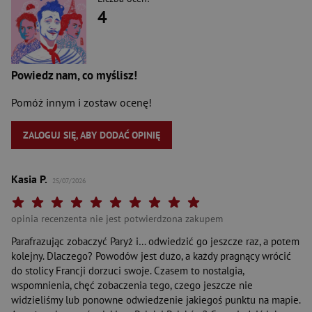
4
Powiedz nam, co myślisz!
Pomóż innym i zostaw ocenę!
ZALOGUJ SIĘ, ABY DODAĆ OPINIĘ
Kasia P.
25/07/2026
Twoja ocena: Beznadziejna 1/10"
Twoja ocena: Bardzo słaba 2/10"
Twoja ocena: Słaba 3/10"
Twoja ocena: Może być 4/10"
Twoja ocena: Przeciętna 5/10"
Twoja ocena: Dobra 6/10"
Twoja ocena: Bardzo dobra 7/10"
Twoja ocena: Rewelacyjna 8/10"
Twoja ocena: Wybitna 9/10"
Twoja ocena: Arcydzieło 10
opinia recenzenta nie jest potwierdzona zakupem
Parafrazując zobaczyć Paryż i… odwiedzić go jeszcze raz, a potem
kolejny. Dlaczego? Powodów jest dużo, a każdy pragnący wrócić
do stolicy Francji dorzuci swoje. Czasem to nostalgia,
wspomnienia, chęć zobaczenia tego, czego jeszcze nie
widzieliśmy lub ponowne odwiedzenie jakiegoś punktu na mapie.