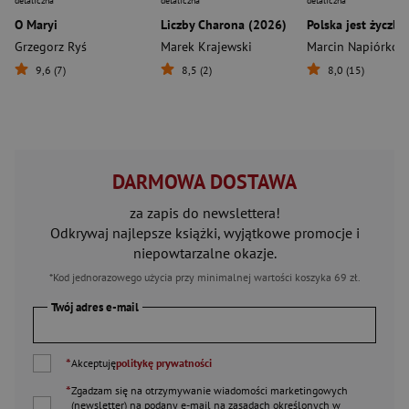
detaliczna
detaliczna
detaliczna
O Maryi
Liczby Charona (2026)
Polska jest życzli
Grzegorz Ryś
Marek Krajewski
Marcin Napiórkow
9,6 (7)
8,5 (2)
8,0 (15)
DARMOWA DOSTAWA
za zapis do newslettera!
Odkrywaj najlepsze książki, wyjątkowe promocje i
niepowtarzalne okazje.
*Kod jednorazowego użycia przy minimalnej wartości koszyka 69 zł.
Twój adres e-mail
*
Akceptuję
politykę prywatności
*
Zgadzam się na otrzymywanie wiadomości marketingowych
(newsletter) na podany
e-mail
na zasadach określonych w