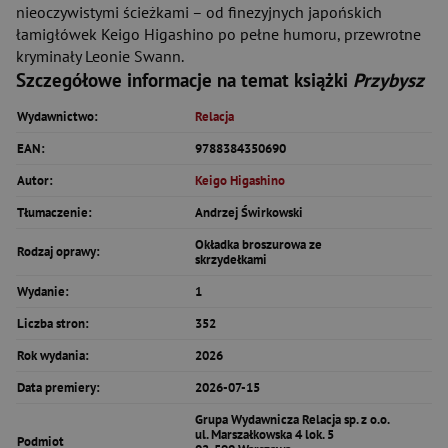
nieoczywistymi ścieżkami – od finezyjnych japońskich
łamigłówek Keigo Higashino po pełne humoru, przewrotne
kryminały Leonie Swann.
Szczegółowe informacje na temat książki
Przybysz
Wydawnictwo:
Relacja
EAN:
9788384350690
Autor:
Keigo Higashino
Tłumaczenie:
Andrzej Świrkowski
Okładka broszurowa ze
Rodzaj oprawy:
skrzydełkami
Wydanie:
1
Liczba stron:
352
Rok wydania:
2026
Data premiery:
2026-07-15
Grupa Wydawnicza Relacja sp. z o.o.
ul. Marszałkowska 4 lok. 5
Podmiot