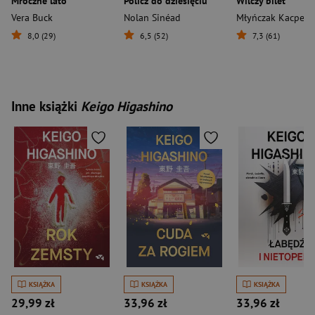
Mroczne lato
Policz do dziesięciu
Wilczy bilet
Vera Buck
Nolan Sinéad
Młyńczak Kacper
8,0 (29)
6,5 (52)
7,3 (61)
Inne książki
Keigo Higashino
KSIĄŻKA
KSIĄŻKA
KSIĄŻKA
29,99 zł
33,96 zł
33,96 zł