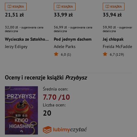
KSIĄŻKA
KSIĄŻKA
KSIĄŻKA
21,51 zł
33,99 zł
35,94 zł
32,00 zł
56,99 zł
59,90 zł
- sugerowana cena
- sugerowana cena
- sugerowana c
detaliczna
detaliczna
detaliczna
Wycieczka ze Sztokholmu
Pod jednym dachem
Jej chłopak
Jerzy Edigey
Adele Parks
Freida McFadden
6,0 (1)
6,7 (129)
Oceny i recenzje książki
Przybysz
Średnia ocen:
7.70
/10
Liczba ocen:
20