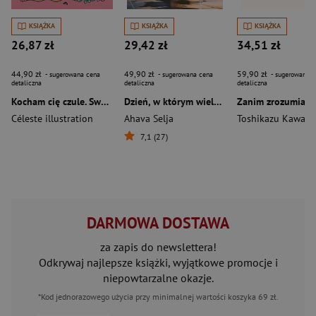
KSIĄŻKA
KSIĄŻKA
KSIĄŻKA
26,87 zł
29,42 zł
34,51 zł
44,90 zł
49,90 zł
59,90 zł
- sugerowana cena
- sugerowana cena
- sugerowana c
detaliczna
detaliczna
detaliczna
Kocham cię czule. Sweet & cozy coloring
Dzień, w którym wieloryb przepłynął przez Londyn
Céleste illustration
Ahava Selja
Toshikazu Kawagu
7,1 (27)
DARMOWA DOSTAWA
za zapis do newslettera!
Odkrywaj najlepsze książki, wyjątkowe promocje i
niepowtarzalne okazje.
*Kod jednorazowego użycia przy minimalnej wartości koszyka 69 zł.