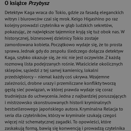
O książce
Przybysz
Detektyw Kaga wraca do Tokio, gdzie za fasadą eleganckich
witryn i biurowców czai się mrok. Keigo Higashino po raz
kolejny prowadzi czytelnika w głąb ludzkich sekretów,
pokazując, że największe tajemnice kryją się tuż obok nas. W
historycznej, biznesowej dzielnicy Tokio zostaje
zamordowana kobieta. Początkowo wydaje się, że to prosta
sprawa. Jednak gdy do zespołu śledczego dołącza detektyw
Kaga, szybko okazuje się, że nic nie jest oczywiste. Z każdą
rozmową lista podejrzanych rośnie. Właściciele okolicznych
sklepów, sąsiedzi z tej samej kamienicy, lokalni
przedsiębiorcy – niemal każdy coś ukrywa. Wzajemne
zależności, drobne urazy i przemilczane konflikty tworzą
gęstą sieć powiązań, w której prawda wydaje się coraz
trudniejsza do uchwycenia. Jedna z najbardziej poruszających
i mistrzowsko skonstruowanych historii kryminalnych
bestsellerowego japońskiego autora. Kryminalna Relacja to
seria dla czytelników, którzy w kryminale szukają czegoś
więcej niż schematycznej zagadki. To opowieści, które
zaskakują formą, bawią się konwencją i prowadzą czytelnika