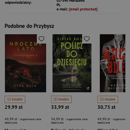
02-590 Warszawa
odpowiedzialny:
PL
e-mail:
[email protected]
Podobne do Przybysz
KSIĄŻKA
KSIĄŻKA
KSIĄŻKA
29,99 zł
33,99 zł
30,75 zł
49,99 zł
56,99 zł
49,90 zł
- sugerowana cena
- sugerowana cena
- sugerowana c
detaliczna
detaliczna
detaliczna