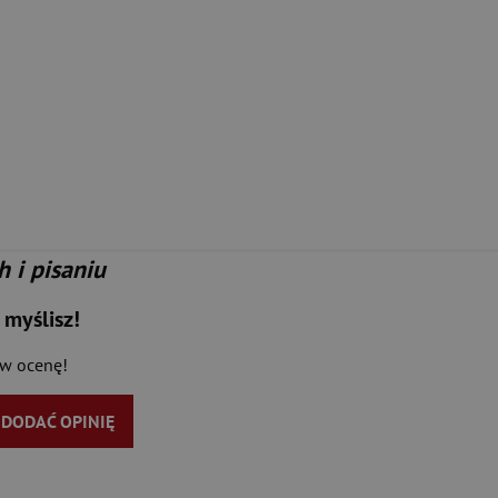
 i pisaniu
 myślisz!
aw ocenę!
Y DODAĆ OPINIĘ