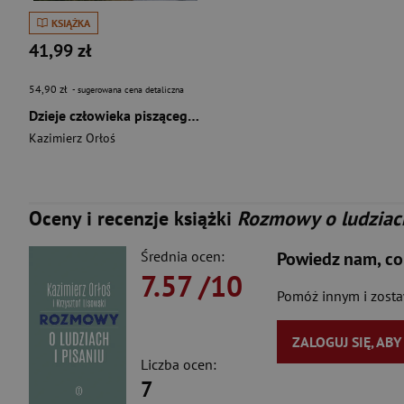
KSIĄŻKA
41,99 zł
54,90 zł
- sugerowana cena detaliczna
Dzieje człowieka piszącego Autobiografia autora Dziejów dwóch rodzin
Kazimierz Orłoś
Oceny i recenzje książki
Rozmowy o ludziach
Średnia ocen:
Powiedz nam, co
7.57
/10
Pomóż innym i zost
ZALOGUJ SIĘ, AB
Liczba ocen:
7