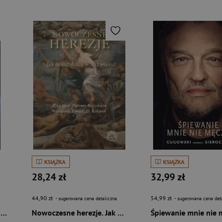
KSIĄŻKA
KSIĄŻKA
28,24 zł
32,99 zł
44,90 zł
54,99 zł
- sugerowana cena detaliczna
- sugerowana cena det
Sploty - o Ukraińcach z Polski. Rozmowy z Piotrem Tymą
Nowoczesne herezje. Jak ocalić duszę w XXI wieku?