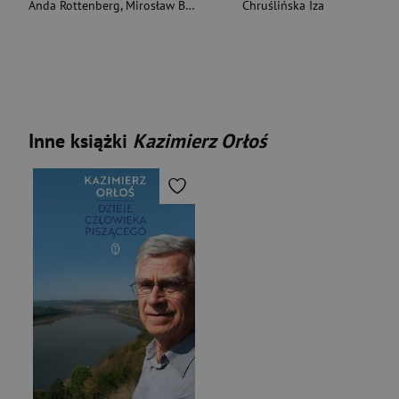
Anda Rottenberg
,
Mirosław Bałka
Chruślińska Iza
Inne książki
Kazimierz Orłoś