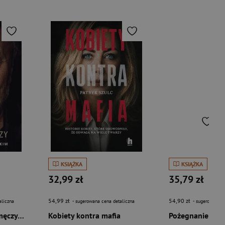
KSIĄŻKA
KSIĄŻKA
32,99 zł
35,79 zł
54,99 zł
54,90 zł
aliczna
- sugerowana cena detaliczna
- sugerowana c
Śpiewanie mnie nie męczy. Cugowski rozmawia z Sierockim
Kobiety kontra mafia