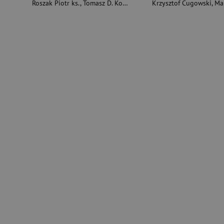
Roszak Piotr ks.
,
Tomasz D. Kolanek
Krzysztof Cugowski
,
Marek