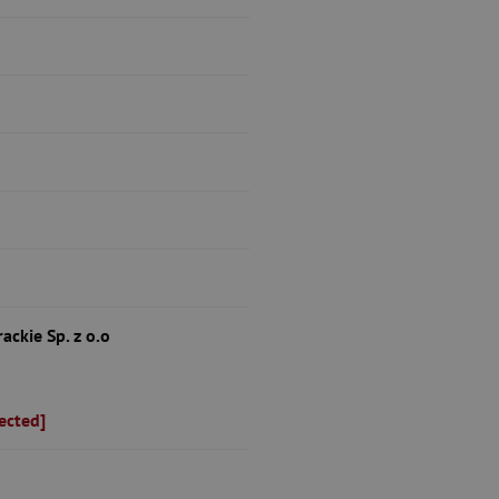
ckie Sp. z o.o
ected]