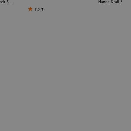
 Sierocki
Hanna Krall
,
Wojc
8,0 (1)