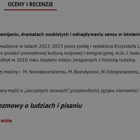
Y
OCENY I RECENZJE
rzemijaniu, dramatach osobistych i odnajdywaniu sensu w istnieni
zone w latach 2022-2023 przez poetę i redaktora Krzysztofa Lis
postaci powojennej kultury, krajowej i emigracyjnej, m.in. J. Iwas
z odbył w 2010 roku śladami miejsc związanych z historią rodziny.
j meliny
– M. Nowakowskiemu, M. Brandysowi, W. Odojewskiemu, 
y myśli o „soczystych słowach”, przyzwoitości, języku nienawiści 
ozmowy o ludziach i pisaniu
ackie