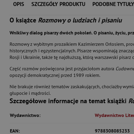
OPIS
SZCZEGÓŁY PRODUKTU
PODOBNE TYTUŁ
O książce
Rozmowy o ludziach i pisaniu
Wnikliwy dialog pisarzy dwóch pokoleń. O pisaniu, życiu, p
Rozmowy z wybitnym prozaikiem Kazimierzem Orłosiem, prowad
historycznych i egzystencjalnych. Pisarze wspominają znaczące 
Rosji i Ukrainie, także tę najdłuższą, którą warszawski pisar
Część rozmów poświęcona jest przyjaciołom autora
Cudowne
opozycji demokratycznej przed 1989 rokiem.
Nie brakuje również tematów zaskakujących, chociażby wymian
głupocie i mądrości.
Szczegółowe informacje na temat książki
R
Wydawnictwo:
Wydawnictwo Liter
EAN:
9788308085233