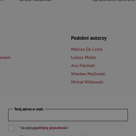
Podobni autorzy
Melissa Da Costa
łowem
Łukasz Müller
Ann Patchett
Wiesław Myśliwski
Michał Witkowski
Twój adres e-mail
*
Akceptuję
politykę prywatności