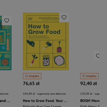
KSIĄŻKA
KSIĄŻKA
76,65 zł
92,40 zł
104,00 zł
120,00 zł
taliczna
- sugerowana cena detaliczna
- sugerowana 
The Aztecs. The Rise and Fall of a Mighty Empire
How to Grow Food. Your Crop-by-Crop Guide to Growing, Cooking, & Preserving
Richards Huw
,
Sam Cooper
Firth Henry
,
Theas