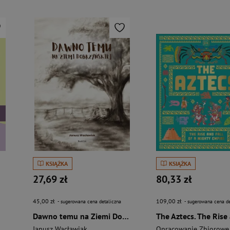
KSIĄŻKA
KSIĄŻKA
27,69 zł
80,33 zł
45,00 zł
109,00 zł
- sugerowana cena detaliczna
- sugerowana cena de
Dawno temu na Ziemi Dobrzyńskiej
i
Janusz Wacławiak
Opracowanie Zbiorowe