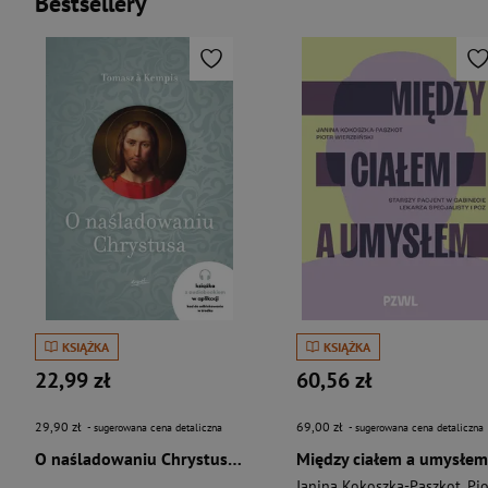
Bestsellery
KSIĄŻKA
KSIĄŻKA
22,99 zł
60,56 zł
29,90 zł
69,00 zł
- sugerowana cena detaliczna
- sugerowana cena detaliczna
O naśladowaniu Chrystusa wyd. 2026
Między ciałem a umysłem
Janina Kokoszka-Paszkot
,
Piotr Wierzbińsk