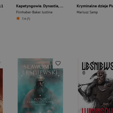
11
Kapetyngowie. Dynastia, która stworzyła średniowieczną Francję
Firnhaber-Baker Justine
Mariusz Samp
7,4 (7)