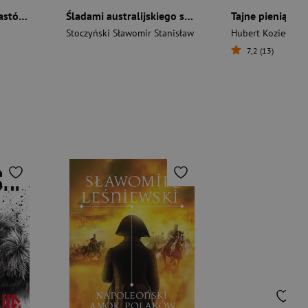
Kryminalne dzieje Piastów. Mroczna historia dynastii
Śladami australijskiego snu i nowozelandzkiej haki
Tajne pieniądze
Stoczyński Sławomir Stanisław
Hubert Kozieł
7,2 (13)