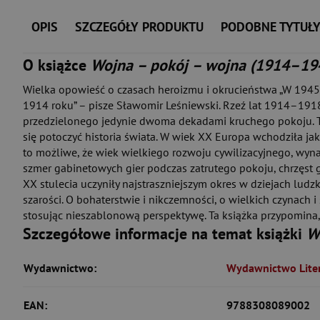
OPIS
SZCZEGÓŁY PRODUKTU
PODOBNE TYTUŁ
O książce
Wojna – pokój – wojna (1914–19
Wielka opowieść o czasach heroizmu i okrucieństwa „W 1945 r
1914 roku” – pisze Sławomir Leśniewski. Rzeź lat 1914–191
przedzielonego jedynie dwoma dekadami kruchego pokoju. Te 
się potoczyć historia świata. W wiek XX Europa wchodziła jak
to możliwe, że wiek wielkiego rozwoju cywilizacyjnego, wyna
szmer gabinetowych gier podczas zatrutego pokoju, chrzęst gąs
XX stulecia uczyniły najstraszniejszym okres w dziejach ludz
szarości. O bohaterstwie i nikczemności, o wielkich czynach 
stosując nieszablonową perspektywę. Ta książka przypomina, ż
Szczegółowe informacje na temat książki
W
Wydawnictwo:
Wydawnictwo Liter
EAN:
9788308089002