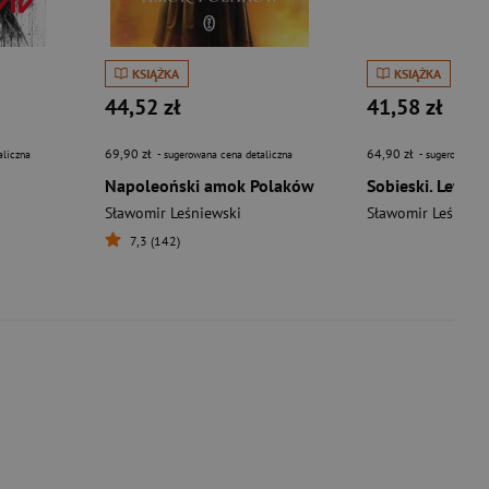
KSIĄŻKA
KSIĄŻKA
44,52 zł
41,58 zł
69,90 zł
64,90 zł
aliczna
- sugerowana cena detaliczna
- sugerowana c
Napoleoński amok Polaków
Sławomir Leśniewski
Sławomir Leśniews
7,3 (142)