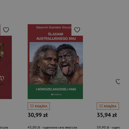
KSIĄŻKA
KSIĄŻKA
30,99 zł
35,94 zł
43,00 zł
59,90 zł
aliczna
- sugerowana cena detaliczna
- sugerowana c