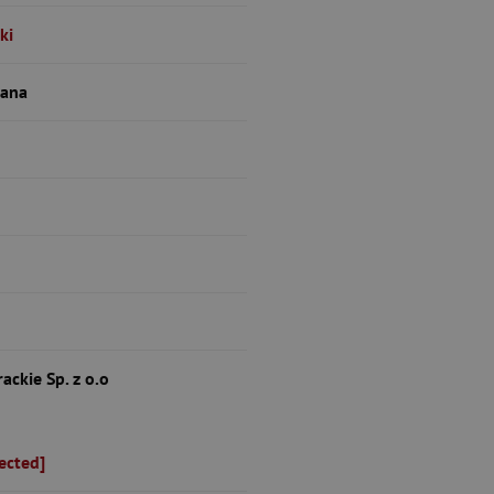
ki
wana
ckie Sp. z o.o
ected]