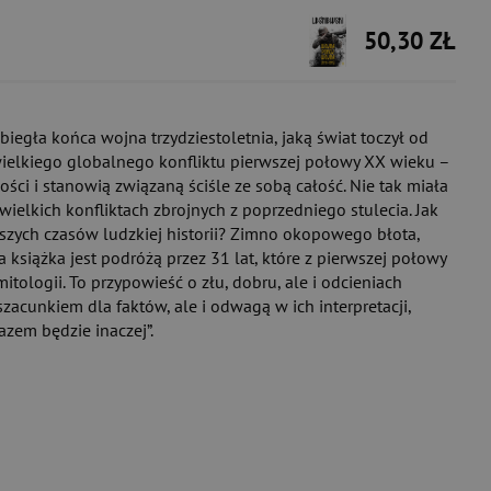
50,30 ZŁ
iegła końca wojna trzydziestoletnia, jaką świat toczył od
ielkiego globalnego konfliktu pierwszej połowy XX wieku –
i i stanowią związaną ściśle ze sobą całość. Nie tak miała
wielkich konfliktach zbrojnych z poprzedniego stulecia. Jak
jszych czasów ludzkiej historii? Zimno okopowego błota,
a książka jest podróżą przez 31 lat, które z pierwszej połowy
tologii. To przypowieść o złu, dobru, ale i odcieniach
zacunkiem dla faktów, ale i odwagą w ich interpretacji,
azem będzie inaczej”.