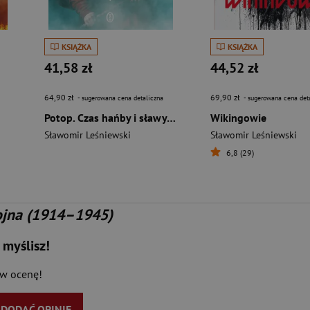
KSIĄŻKA
KSIĄŻKA
41,58 zł
44,52 zł
64,90 zł
69,90 zł
- sugerowana cena detaliczna
- sugerowana cena det
Potop. Czas hańby i sławy 1655-1660 wyd. 2025
Wikingowie
Sławomir Leśniewski
Sławomir Leśniewski
6,8 (29)
ojna (1914–1945)
 myślisz!
aw ocenę!
Y DODAĆ OPINIĘ