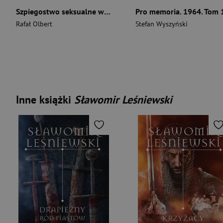
Szpiegostwo seksualne w PRL. Wykorzystywanie materiałów kompromitujących do prób werbunku dyplomatów zagranicznych przez SB
Pro memoria. 1964. Tom 
Rafał Olbert
Stefan Wyszyński
Inne książki
Sławomir Leśniewski