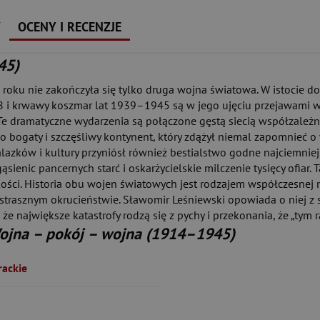
Y
OCENY I RECENZJE
45)
oku nie zakończyła się tylko druga wojna światowa. W istocie dob
8 i krwawy koszmar lat 1939–1945 są w jego ujęciu przejawami w
dramatyczne wydarzenia są połączone gęstą siecią współzależnośc
o bogaty i szczęśliwy kontynent, który zdążył niemal zapomnieć o 
lazków i kultury przyniósł również bestialstwo godne najciemnie
ienic pancernych starć i oskarżycielskie milczenie tysięcy ofiar. T
kości. Historia obu wojen światowych jest rodzajem współczesnej mi
i strasznym okrucieństwie. Sławomir Leśniewski opowiada o niej z s
e największe katastrofy rodzą się z pychy i przekonania, że „tym r
ojna – pokój – wojna (1914–1945)
ackie