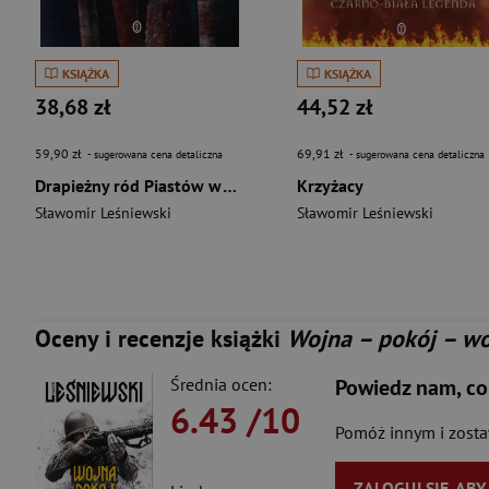
KSIĄŻKA
KSIĄŻKA
38,68 zł
44,52 zł
59,90 zł
69,91 zł
- sugerowana cena detaliczna
- sugerowana cena detaliczna
Drapieżny ród Piastów wyd. 2
Krzyżacy
Sławomir Leśniewski
Sławomir Leśniewski
Oceny i recenzje książki
Wojna – pokój – w
Średnia ocen:
Powiedz nam, co
6.43
/10
Pomóż innym i zost
ZALOGUJ SIĘ, AB