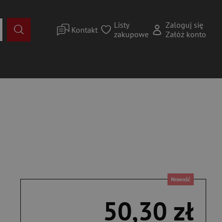
Listy
Zaloguj się
Kontakt
zakupowe
Załóż konto
Nowość
50,30 zł