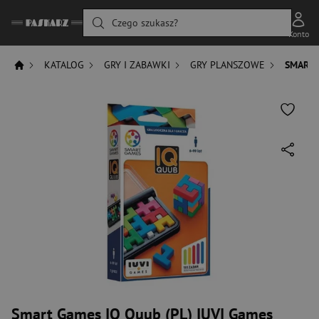
Czego szukasz?
Konto
KATALOG
GRY I ZABAWKI
GRY PLANSZOWE
SMART 
Smart Games IQ Quub (PL) IUVI Games