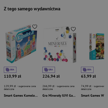
Z tego samego wydawnictwa
GRA
GRA
GRA
110,99 zł
226,94 zł
63,99 zł
129,99 zł
266,99 zł
74,99 zł
- sugerowana cena
- sugerowana cena
- sugerowana c
detaliczna
detaliczna
detaliczna
Smart Games Kamelot Junior (PL) IUVI Games
Gra Minerały IUVI Games