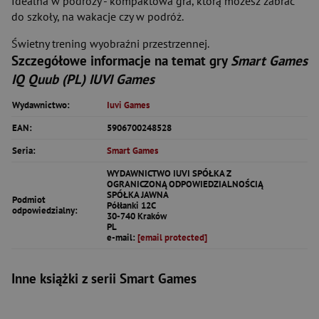
Idealna w podróży - kompaktowa gra, którą możesz zabrać
do szkoły, na wakacje czy w podróż.
Świetny trening wyobraźni przestrzennej.
Szczegółowe informacje na temat gry
Smart Games
IQ Quub (PL) IUVI Games
Wydawnictwo:
Iuvi Games
EAN:
5906700248528
Seria:
Smart Games
WYDAWNICTWO IUVI SPÓŁKA Z
OGRANICZONĄ ODPOWIEDZIALNOŚCIĄ
SPÓŁKA JAWNA
Podmiot
Półłanki 12C
odpowiedzialny:
30-740 Kraków
PL
e-mail:
[email protected]
Inne książki z serii Smart Games