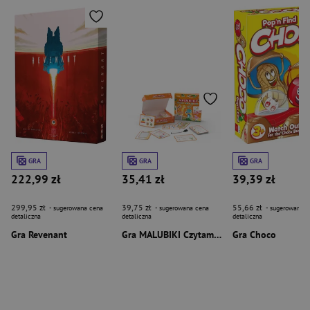
GRA
GRA
GRA
222,99 zł
35,41 zł
39,39 zł
299,95 zł
39,75 zł
55,66 zł
- sugerowana cena
- sugerowana cena
- sugerowana c
detaliczna
detaliczna
detaliczna
Gra Revenant
Gra MALUBIKI Czytam Piszę Koduję
Gra Choco