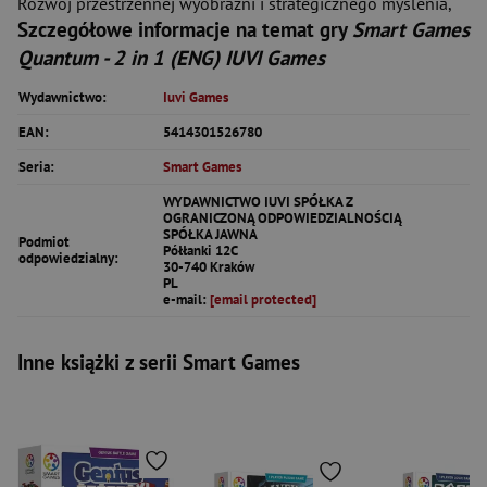
Rozwój przestrzennej wyobraźni i strategicznego myślenia,
Szczegółowe informacje na temat gry
Smart Games
Quantum - 2 in 1 (ENG) IUVI Games
Wydawnictwo:
Iuvi Games
EAN:
5414301526780
Seria:
Smart Games
WYDAWNICTWO IUVI SPÓŁKA Z
OGRANICZONĄ ODPOWIEDZIALNOŚCIĄ
SPÓŁKA JAWNA
Podmiot
Półłanki 12C
odpowiedzialny:
30-740 Kraków
PL
e-mail:
[email protected]
Inne książki z serii Smart Games