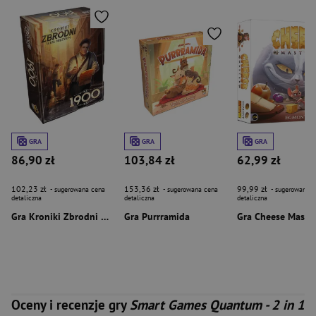
GRA
GRA
GRA
86,90 zł
103,84 zł
62,99 zł
102,23 zł
153,36 zł
99,99 zł
- sugerowana cena
- sugerowana cena
- sugerowana c
detaliczna
detaliczna
detaliczna
Gra Kroniki Zbrodni 1900
Gra Purrramida
Gra Cheese Maste
Oceny i recenzje gry
Smart Games Quantum - 2 in 1