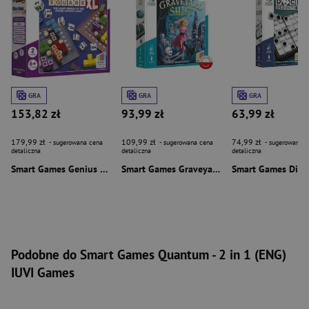
GRA
GRA
GRA
153,82 zł
93,99 zł
63,99 zł
179,99 zł
109,99 zł
74,99 zł
- sugerowana cena
- sugerowana cena
- sugerowana c
detaliczna
detaliczna
detaliczna
Smart Games Genius Square XL (ENG) IUVI Games
Smart Games Graveyard Shift (ENG) IUVI Games
Podobne do Smart Games Quantum - 2 in 1 (ENG)
IUVI Games