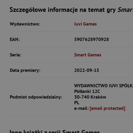
Szczegółowe informacje na temat gry
Smart
Wydawnictwo:
Iuvi Games
EAN:
5907628970928
Seria:
Smart Games
Data premiery:
2022-09-15
WYDAWNICTWO IUVI SPÓŁK
Półłanki 12C
Podmiot odpowiedzialny:
30-740 Kraków
PL
e-mail:
[email protected]
Inne książki z serii Smart Games