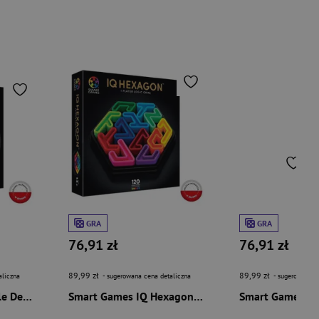
GRA
GRA
76,91 zł
76,91 zł
89,99 zł
89,99 zł
aliczna
- sugerowana cena detaliczna
- sugerowana c
Smart Games IQ Circle Deluxe (ENG) IUVI Games
Smart Games IQ Hexagon Deluxe (ENG) IUVI Games