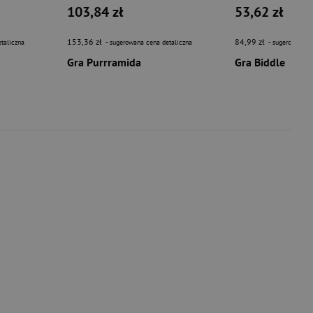
103,84 zł
53,62 zł
153,36 zł
84,99 zł
taliczna
- sugerowana cena detaliczna
- sugerowana c
Gra Purrramida
Gra Biddle