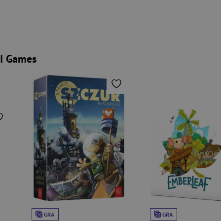
VI Games
GRA
GRA