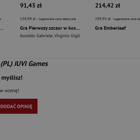
91,43 zł
214,42 zł
139,99 zł
299,95 zł
a
- sugerowana cena detaliczna
- sugerowana cena de
he Deckbuilding Game - Rebelia i Imperium rozszerzenie
Gra Pierwszy szczur w kosmosie
Gra Emberleaf
Ausiello Gabriele
,
Virginio Gigli
 (PL) IUVI Games
 myślisz!
aw ocenę!
Y DODAĆ OPINIĘ