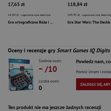
17,63 zł
118,84 zł
24,90 zł
149,95 zł
- sugerowana cena detaliczna
- sugerowana cena detaliczn
Gra ortograficzna Róża i Kałóża
Gra Star Wars: T
Oceny i recenzje gry
Smart Games IQ Digits
Średnia ocen:
Powiedz nam, co
~
/10
Pomóż innym i zost
Liczba ocen:
ZALOGUJ SIĘ, AB
0
Ten produkt nie ma jeszcze żadnych recenzji