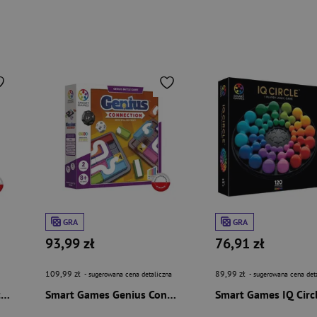
GRA
GRA
93,99 zł
76,91 zł
109,99 zł
89,99 zł
- sugerowana cena detaliczna
- sugerowana cena det
Smart Games Dice Deduction (ENG) IUVI Games
Smart Games Genius Connection (ENG) IUVI Games