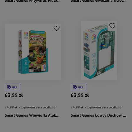
Smart Games Antywirus Mutacja (PL) IUVI Games
Smart Games Gwiezdna Ucieczka (PL) IUVI Games
GRA
GRA
63,99 zł
63,99 zł
74,99 zł
74,99 zł
- sugerowana cena detaliczna
- sugerowana cena detaliczna
Smart Games Wiewiórki Atakują! (PL) IUVI Games
Smart Games Łowcy Duchów (PL) IUVI Games