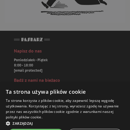
Napisz do nas
Poniedziałek - Piątek
8:00 - 18:00
[email protected]
Bądź z nami na bieżąco
Ta strona używa plików cookie
Ta strona korzysta z plików cookie, aby zapewnić lepszą wygodę
użytkowania. Korzystając z tej strony, wyrażasz zgodę na używanie
Paskarz.pl
przez nas wszystkich plików cookie zgodnie z warunkami naszej
polityki plików cookie.
ZARZĄDZAJ
Zamówienia