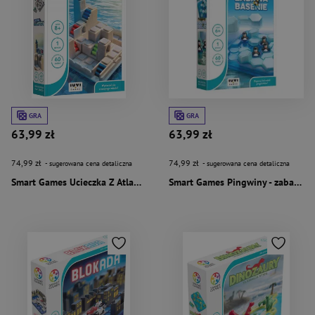
GRA
GRA
63,99 zł
63,99 zł
74,99 zł
74,99 zł
- sugerowana cena detaliczna
- sugerowana cena detaliczna
Smart Games Ucieczka Z Atlantydy (PL) IUVI Games
Smart Games Pingwiny - zabawa w basenie (PL) IUVI