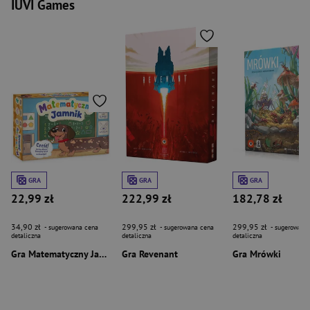
IUVI Games
GRA
GRA
GRA
22,99 zł
222,99 zł
182,78 zł
34,90 zł
299,95 zł
299,95 zł
- sugerowana cena
- sugerowana cena
- sugerowana
detaliczna
detaliczna
detaliczna
Gra Matematyczny Jamnik
Gra Revenant
Gra Mrówki