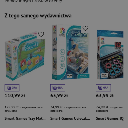
Pomóż innym i zostaw ocenę!
Z tego samego wydawnictwa
GRA
GRA
GRA
110,99 zł
63,99 zł
63,99 zł
129,99 zł
74,99 zł
74,99 zł
- sugerowana cena
- sugerowana cena
- sugerowana c
detaliczna
detaliczna
detaliczna
Smart Games Trzy Małe Świnki (PL) IUVI Games
Smart Games Ucieczka Z Atlantydy (PL) IUVI Games