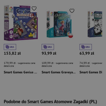
GRA
GRA
GRA
153,82 zł
93,99 zł
63,99 zł
179,99 zł
109,99 zł
74,99 zł
- sugerowana cena
- sugerowana cena
- sugerowana c
detaliczna
detaliczna
detaliczna
Smart Games Genius Square XL (ENG) IUVI Games
Smart Games Graveyard Shift (ENG) IUVI Games
Podobne do Smart Games Atomowe Zagadki (PL)