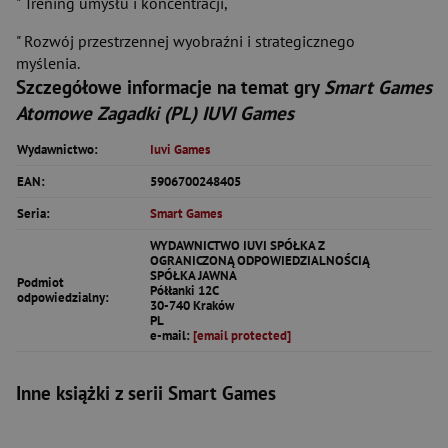
" Trening umysłu i koncentracji,
" Rozwój przestrzennej wyobraźni i strategicznego
myślenia.
Szczegółowe informacje na temat gry
Smart Games
Atomowe Zagadki (PL) IUVI Games
Wydawnictwo:
Iuvi Games
EAN:
5906700248405
Seria:
Smart Games
WYDAWNICTWO IUVI SPÓŁKA Z
OGRANICZONĄ ODPOWIEDZIALNOŚCIĄ
SPÓŁKA JAWNA
Podmiot
Półłanki 12C
odpowiedzialny:
30-740 Kraków
PL
e-mail:
[email protected]
Inne książki z serii Smart Games