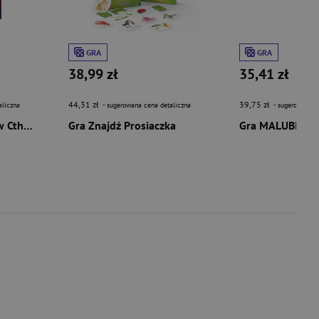
GRA
GRA
38,99 zł
35,41 zł
44,31 zł
39,75 zł
aliczna
- sugerowana cena detaliczna
- sugerowana c
Choose Cthulhu - Zew Cthulhu (2 ed.)
Gra Znajdź Prosiaczka