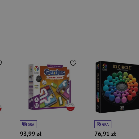
GRA
GRA
93,99 zł
76,91 zł