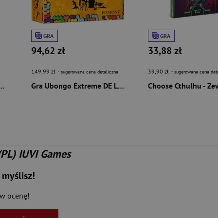
GRA
GRA
94,62 zł
33,88 zł
149,99 zł
39,90 zł
- sugerowana cena detaliczna
- sugerowana cena det
nt Rozum i wiara dodatek
Gra Ubongo Extreme DE LUXE
(PL) IUVI Games
 myślisz!
aw ocenę!