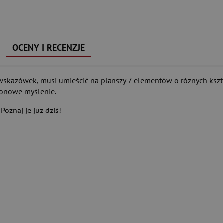
Y
OCENY I RECENZJE
e wskazówek, musi umieścić na planszy 7 elementów o różnych kszt
lonowe myślenie.
oznaj je już dziś!