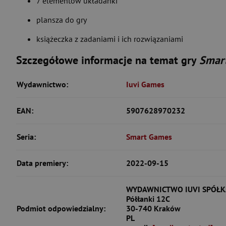
7 elementów układanki
plansza do gry
książeczka z zadaniami i ich rozwiązaniami
Szczegółowe informacje na temat gry
Smart
Wydawnictwo:
Iuvi Games
EAN:
5907628970232
Seria:
Smart Games
Data premiery:
2022-09-15
WYDAWNICTWO IUVI SPÓŁK
Półłanki 12C
Podmiot odpowiedzialny:
30-740 Kraków
PL