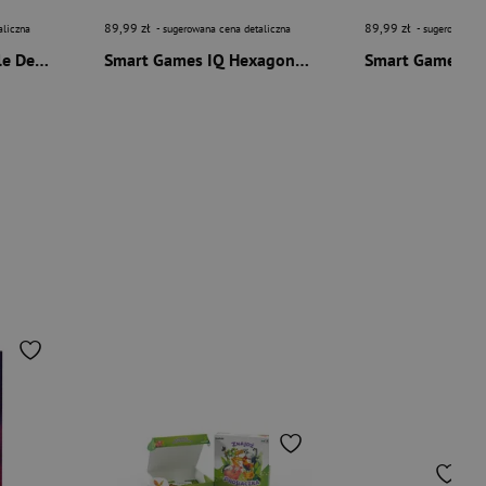
89,99 zł
89,99 zł
aliczna
- sugerowana cena detaliczna
- sugerowana c
Smart Games IQ Circle Deluxe (ENG) IUVI Games
Smart Games IQ Hexagon Deluxe (ENG) IUVI Games